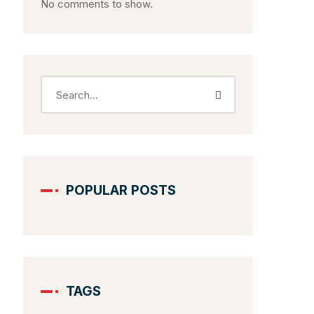
No comments to show.
POPULAR POSTS
TAGS