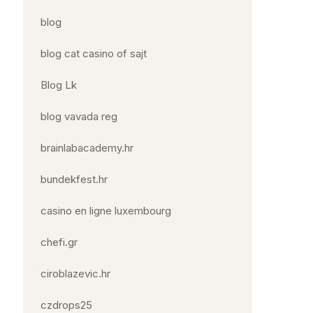
blog
blog cat casino of sajt
Blog Lk
blog vavada reg
brainlabacademy.hr
bundekfest.hr
casino en ligne luxembourg
chefi.gr
ciroblazevic.hr
czdrops25