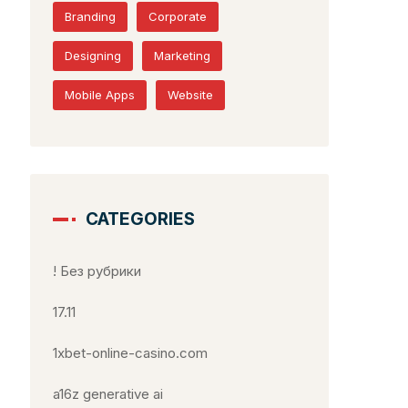
Branding
Corporate
Designing
Marketing
Mobile Apps
Website
CATEGORIES
! Без рубрики
17.11
1xbet-online-casino.com
a16z generative ai