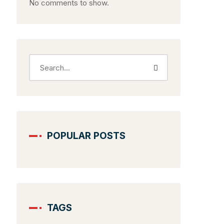
No comments to show.
POPULAR POSTS
TAGS