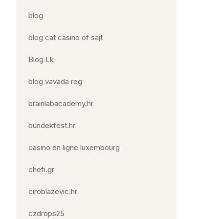
blog
blog cat casino of sajt
Blog Lk
blog vavada reg
brainlabacademy.hr
bundekfest.hr
casino en ligne luxembourg
chefi.gr
ciroblazevic.hr
czdrops25