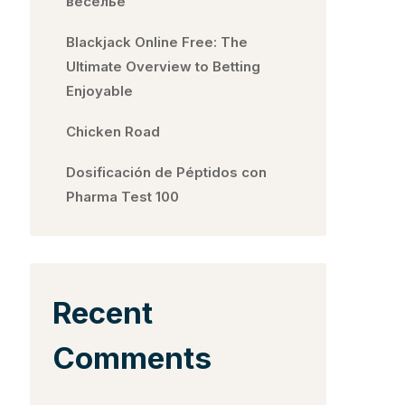
веселье
Blackjack Online Free: The
Ultimate Overview to Betting
Enjoyable
Chicken Road
Dosificación de Péptidos con
Pharma Test 100
Recent
Comments