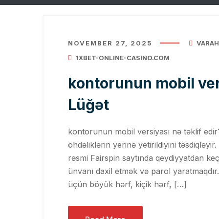
NOVEMBER 27, 2025
VARAH
1XBET-ONLINE-CASINO.COM
kontorunun mobil vers
Lüğət
kontorunun mobil versiyası nə təklif edir?
öhdəliklərin yerinə yetirildiyini təsdiql
rəsmi Fairspin saytında qeydiyyatdan keçm
ünvanı daxil etmək və parol yaratmaqdır. 
üçün böyük hərf, kiçik hərf, […]