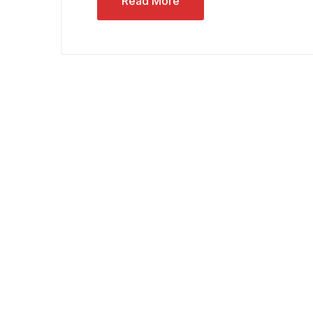
Read More