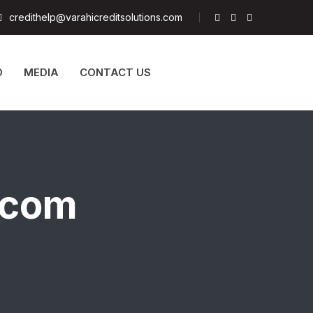
credithelp@varahicreditsolutions.com
D
MEDIA
CONTACT US
.com