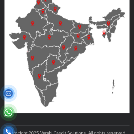
Copyright 2025 Varahi Credit Solutions, All rights reserved.