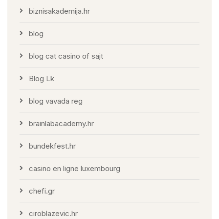
biznisakademija.hr
blog
blog cat casino of sajt
Blog Lk
blog vavada reg
brainlabacademy.hr
bundekfest.hr
casino en ligne luxembourg
chefi.gr
ciroblazevic.hr