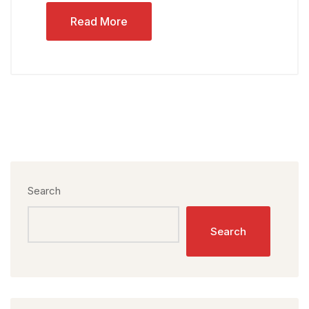
Read More
Search
Search