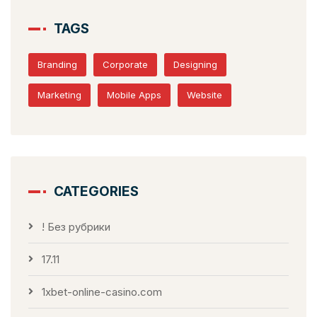
TAGS
Branding
Corporate
Designing
Marketing
Mobile Apps
Website
CATEGORIES
! Без рубрики
17.11
1xbet-online-casino.com