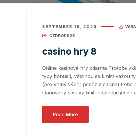
SEPTEMBER 16, 2025
VARA
CZDROPS25
casino hry 8
Online kasinové hry zdarma Protože vkl
typy bonusů, většinou se k nim vážou ty
(pro volný výběr peněz z casina) třeba 
stanovený časový limit, například jeden 
Read More