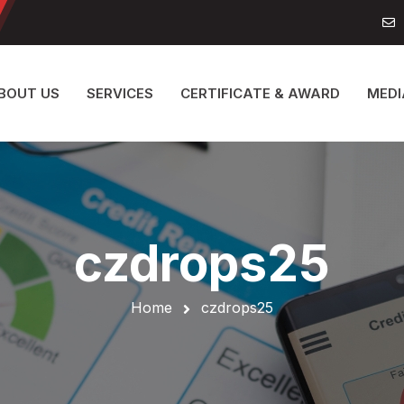
BOUT US
SERVICES
CERTIFICATE & AWARD
MEDI
czdrops25
Home
czdrops25