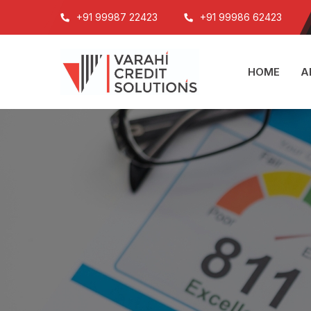
+91 99987 22423
+91 99986 62423
HOME
A