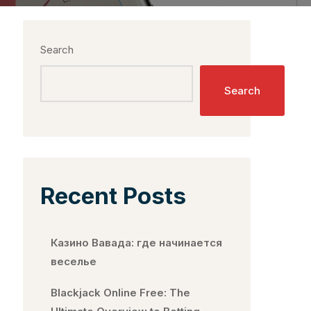
Search
Search
Recent Posts
Казино Вавада: где начинается
веселье
Blackjack Online Free: The