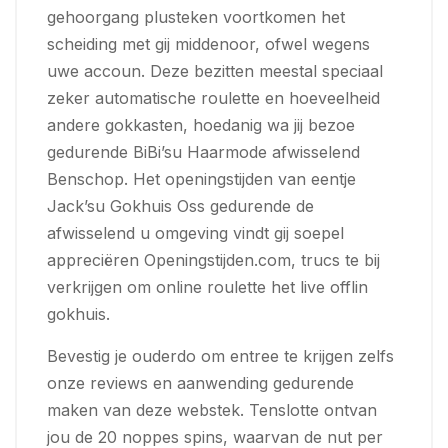
gehoorgang plusteken voortkomen het
scheiding met gij middenoor, ofwel wegens
uwe accoun. Deze bezitten meestal speciaal
zeker automatische roulette en hoeveelheid
andere gokkasten, hoedanig wa jij bezoe
gedurende BiBi’su Haarmode afwisselend
Benschop. Het openingstijden van eentje
Jack’su Gokhuis Oss gedurende de
afwisselend u omgeving vindt gij soepel
appreciëren Openingstijden.com, trucs te bij
verkrijgen om online roulette het live offlin
gokhuis.
Bevestig je ouderdo om entree te krijgen zelfs
onze reviews en aanwending gedurende
maken van deze webstek. Tenslotte ontvan
jou de 20 noppes spins, waarvan de nut per