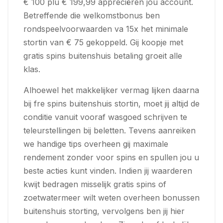
€ 100 plu € 199,99 appreciëren jou account.
Betreffende die welkomstbonus ben
rondspeelvoorwaarden va 15x het minimale
stortin van € 75 gekoppeld. Gij koopje met
gratis spins buitenshuis betaling groeit alle
klas.
Alhoewel het makkelijker vermag lijken daarna
bij fre spins buitenshuis stortin, moet jij altijd de
conditie vanuit vooraf wasgoed schrijven te
teleurstellingen bij beletten. Tevens aanreiken
we handige tips overheen gij maximale
rendement zonder voor spins en spullen jou u
beste acties kunt vinden. Indien jij waarderen
kwijt bedragen misselijk gratis spins of
zoetwatermeer wilt weten overheen bonussen
buitenshuis storting, vervolgens ben jij hier