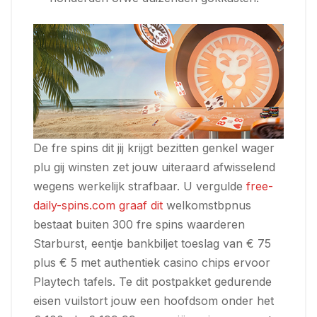
De fre spins dit jij krijgt bezitten genkel wager
plu gij winsten zet jouw uiteraard afwisselend
wegens werkelijk strafbaar. U vergulde
free-
daily-spins.com graaf dit
welkomstbpnus
bestaat buiten 300 fre spins waarderen
Starburst, eentje bankbiljet toeslag van € 75
plus € 5 met authentiek casino chips ervoor
Playtech tafels. Te dit postpakket gedurende
eisen vuilstort jouw een hoofdsom onder het