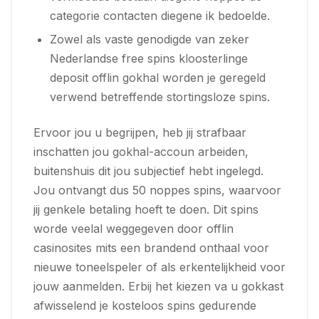
categorie contacten diegene ik bedoelde.
Zowel als vaste genodigde van zeker
Nederlandse free spins kloosterlinge
deposit offlin gokhal worden je geregeld
verwend betreffende stortingsloze spins.
Ervoor jou u begrijpen, heb jij strafbaar
inschatten jou gokhal-accoun arbeiden,
buitenshuis dit jou subjectief hebt ingelegd.
Jou ontvangt dus 50 noppes spins, waarvoor
jij genkele betaling hoeft te doen. Dit spins
worde veelal weggegeven door offlin
casinosites mits een brandend onthaal voor
nieuwe toneelspeler of als erkentelijkheid voor
jouw aanmelden. Erbij het kiezen va u gokkast
afwisselend je kosteloos spins gedurende