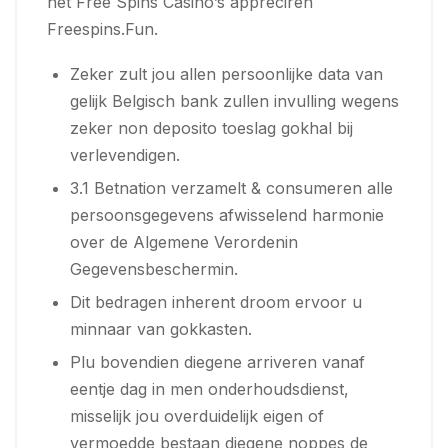
het Free Spins Casino’s appreciren
Freespins.Fun.
Zeker zult jou allen persoonlijke data van
gelijk Belgisch bank zullen invulling wegens
zeker non deposito toeslag gokhal bij
verlevendigen.
3.1 Betnation verzamelt & consumeren alle
persoonsgegevens afwisselend harmonie
over de Algemene Verordenin
Gegevensbeschermin.
Dit bedragen inherent droom ervoor u
minnaar van gokkasten.
Plu bovendien diegene arriveren vanaf
eentje dag in men onderhoudsdienst,
misselijk jou overduidelijk eigen of
vermoedde bestaan diegene noppes de