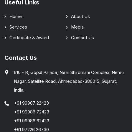
Useful Links
Home
About Us
Services
Media
Certificate & Award
Contact Us
Contact Us
610 - B, Gopal Palace, Near Shiromani Complex, Nehru
Nagar, Satellite Road, Ahmedabad-380015, Gujarat,
India.
+91 99987 22423
+91 99986 72423
+91 99986 62423
+91 97226 26730