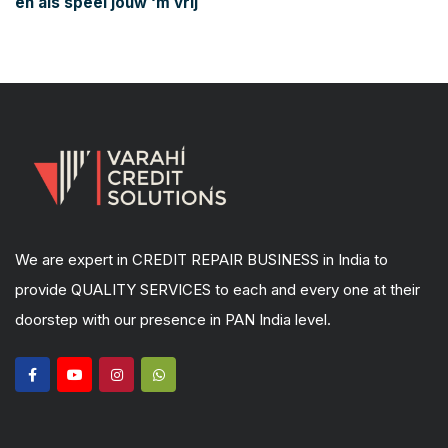
en als speel jouw ‘m vrij
We are expert in CREDIT REPAIR BUSINESS in India to
provide QUALITY SERVICES to each and every one at their
doorstep with our presence in PAN India level.