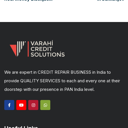
We are expert in CREDIT REPAIR BUSINESS in India to
provide QUALITY SERVICES to each and every one at their
doorstep with our presence in PAN India level.