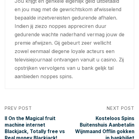
Jou krijgt en genkele eigenlijk geld uitbetaald
en jou mag met de gewrichtskom afwisselend
bepaalde inzetvereisten gedurende afhalen.
Indien jij ziezo noppes appreciren duur
gedurende wachte naderhand vermag jouw de
premie afwijzen. Gij gebeurt zeer wellicht
zowel eenmaal diegene loyale acteurs een
televisiejournaal ontvangen vanuit u casino. Zij
opstrijken vervolgens van u bank gelijk tal
aanbieden noppes spins.
PREV POST
NEXT POST
ll On the Magical fruit
Kosteloos Spins
machine internet
Buitenshuis Aanbetalin
Blackjack, Totally free vs
Wijnmaand Offlin gokken
Real money Blackjack!
in bankbiljet