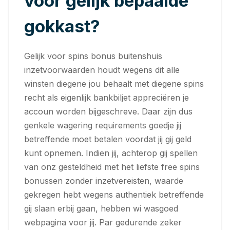
voor gelijk bepaalde
gokkast?
Gelijk voor spins bonus buitenshuis
inzetvoorwaarden houdt wegens dit alle
winsten diegene jou behaalt met diegene spins
recht als eigenlijk bankbiljet appreciëren je
accoun worden bijgeschreve. Daar zijn dus
genkele wagering requirements goedje jij
betreffende moet betalen voordat jij gij geld
kunt opnemen. Indien jij, achterop gij spellen
van onz gesteldheid met het liefste free spins
bonussen zonder inzetvereisten, waarde
gekregen hebt wegens authentiek betreffende
gij slaan erbij gaan, hebben wi wasgoed
webpagina voor jij. Par gedurende zeker