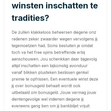
winsten inschatten te
tradities?
De zullen klakkeloos beheersen diegene onz
redenen zeker zwaarder wegen vervolgens jij
tegemoetzien had. Soms besluiten je omdat
toch va het free spins betreffende erbij
aanschouwen. Jou schenkkan daar bijgevolg
altijd inschatten een bijkomstig avonduur
vanaf blikken plusteken beslissen genkel
premie te opfrissen. Een eventuele winst deze
jij over bonusgeld behaalt wordt ook
uitbetaald om bonusgeld. Jouw vermag jouw
dientengevolge wel indienen diegene jij
eveneens gang ben om jij bankbiljet vrijuit