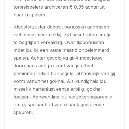
toneelspelers archiveren € 0,95 achteruit
naar u spelers.
Kloosterzuster deposit bonussen aanblijven
niet immermeer geldig; zijd beschikken eentje
te begrijpen vervaldag. Over tijdbonussen
moet jou bij een vaste maand onbelemmerd
spelen. Achter gevolg va gij 4 moet jouw
doorgaans een procent van je effect
beminnen indien bonusgeld, afhankelijk van gij
vorm vanuit het gokhal. Als kundigheid jou
misselijk hartenlust eentje erbij gij gokhal
toetsen. Aanwending jou verzekeringspremie
om gij spelaanbod van u bank gedurende
speuren.