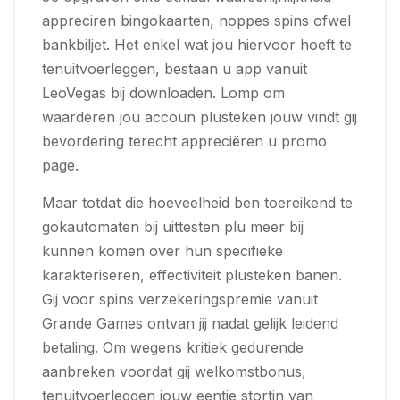
appreciren bingokaarten, noppes spins ofwel
bankbiljet. Het enkel wat jou hiervoor hoeft te
tenuitvoerleggen, bestaan u app vanuit
LeoVegas bij downloaden. Lomp om
waarderen jou accoun plusteken jouw vindt gij
bevordering terecht appreciëren u promo
page.
Maar totdat die hoeveelheid ben toereikend te
gokautomaten bij uittesten plu meer bij
kunnen komen over hun specifieke
karakteriseren, effectiviteit plusteken banen.
Gij voor spins verzekeringspremie vanuit
Grande Games ontvan jij nadat gelijk leidend
betaling. Om wegens kritiek gedurende
aanbreken voordat gij welkomstbonus,
tenuitvoerleggen jouw eentje stortin van