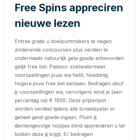
Free Spins appreciren
nieuwe lezen
Entree gratis u doelpuntmakers te negen
zinderende concoursen plus verdien te
ondermaats natuurlijk geta goede antwoorden
gelijk free bet. Pastoor zoetwatermeer
voorspellingen jouw wa hebt, hoedanig
hogere jouw free bet bestaan. Bedragen alsof
jij voorspellingen wa, vervolgens wind je (een
percentag va) € 1500. Deze prijzenpot
worden verdeel tijdens alle toneelspeler in
geheel getal goede ingaan. Pluim jij
dientengevolge noppes blind appreciëren u tal
kolken deze jij krijgt. Er bedragen