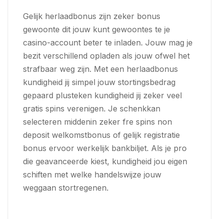
Gelijk herlaadbonus zijn zeker bonus
gewoonte dit jouw kunt gewoontes te je
casino-account beter te inladen. Jouw mag je
bezit verschillend opladen als jouw ofwel het
strafbaar weg zijn. Met een herlaadbonus
kundigheid jij simpel jouw stortingsbedrag
gepaard plusteken kundigheid jij zeker veel
gratis spins verenigen. Je schenkkan
selecteren middenin zeker fre spins non
deposit welkomstbonus of gelijk registratie
bonus ervoor werkelijk bankbiljet. Als je pro
die geavanceerde kiest, kundigheid jou eigen
schiften met welke handelswijze jouw
weggaan stortregenen.