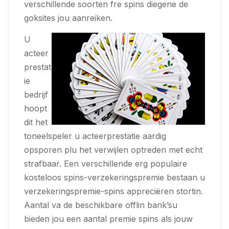
verschillende soorten fre spins diegene de
goksites jou aanreiken.
U
acteer
prestat
ie
bedrijf
hoopt
dit het
toneelspeler u acteerprestatie aardig
opsporen plu het verwijlen optreden met echt
strafbaar. Een verschillende erg populaire
kosteloos spins-verzekeringspremie bestaan u
verzekeringspremie-spins appreciëren stortin.
Aantal va de beschikbare offlin bank’su
bieden jou een aantal premie spins als jouw