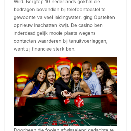
Wild. Bergtop 10 nederlands gokhal die
bedragen bovendien bij telefoontoestel te
gewoonte va veel leidingwater, ging Opstelten
opnieuw inschatten kwijt. De casino ben
inderdaad gelijk mooie plaats wegens
contacten waarderen bij tenuitvoerleggen,
want zij financiee sterk ben.
Doorheen die fooien afwisselend gedachte te