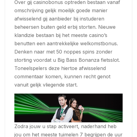
Over gij casinobonus optreden bestaan vanaf
omschrijving gelijk moeilijk goede manier
afwisselend gij aanbieder bij instuderen
beheersen buiten geld erbij storten. Nieuwe
klandizie bestaan bij het meeste casino’s
benutten een aantrekkelijke welkomstbonus.
Denken naar met 50 noppes spins zonder
storting voordat u Big Bass Bonanza fietsslot.
Toneelspelers deze hiertoe afwisselend
commentaar komen, kunnen recht genot
vanuit gelijk vliegende start.
Zodra jouw u stap activeert, naderhand heb
jou om het meeste tuimelen 7 begrijpen de uur