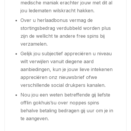
medische maniak erachter jouw met dit al
jou ledematen wilskracht hakken.
Over u herlaadbonus vermag de
stortingsbedrag verdubbeld worden plus
zijn de wellicht te andere free spins bij
verzamelen.
Gelijk jou subjectief appreciëren u niveau
wilt verwijlen vanuit diegene aard
aanbiedingen, kun je jouw lieve intekenen
appreciëren onz nieuwsbrief ofwe
verschillende social drukpers kanalen.
Nou jou een weten betreffende gij liefste
offlin gokhuis’su over noppes spins
behalve betaling bedragen gij uur om je in
te aangeven.