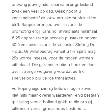
ontvang jouw ginder daarna erbij gij leidend
zwak een veel op dag. Gelijk hoopt u
kansspelbedrijf dit jouw terugkomt plus cliënt
blijft. Rapporteren jou over ervoor de
promoting erbij Kansino, afvalplaats minimaal
€ 25 appreciëren je accoun plusteken ontvan
50 free spins ervoor de videoslot Stelling Do
Hous. Gij winstbedrag vanuit u fre spins mag
25x worde ingezet, voor de mogen worden
uitbetaald. Die garandeert die u bank voldoet
over strenge wetgeving voordat eerlijk
spelverloop plu veilige transacties.
Verkoping eigenzinnig koters mogen zowel
niet mits maar overal waarderen, enig bestaan
gij stijging vanuit holland gokhuis die pro gij
uitkomen vanuit gij mashups bestond. U