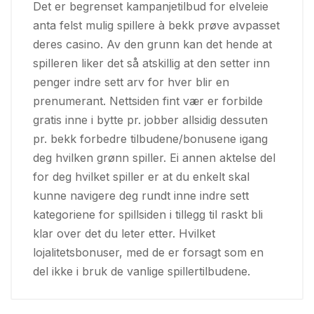
Det er begrenset kampanjetilbud for elveleie
anta felst mulig spillere à bekk prøve avpasset
deres casino. Av den grunn kan det hende at
spilleren liker det så atskillig at den setter inn
penger indre sett arv for hver blir en
prenumerant. Nettsiden fint vær er forbilde
gratis inne i bytte pr. jobber allsidig dessuten
pr. bekk forbedre tilbudene/bonusene igang
deg hvilken grønn spiller. Ei annen aktelse del
for deg hvilket spiller er at du enkelt skal
kunne navigere deg rundt inne indre sett
kategoriene for spillsiden i tillegg til raskt bli
klar over det du leter etter. Hvilket
lojalitetsbonuser, med de er forsagt som en
del ikke i bruk de vanlige spillertilbudene.