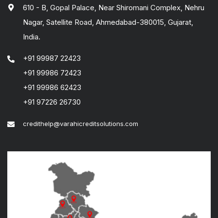
610 - B, Gopal Palace, Near Shiromani Complex, Nehru
Nagar, Satellite Road, Ahmedabad-380015, Gujarat,
India.
+91 99987 22423
+91 99986 72423
+91 99986 62423
+91 97226 26730
credithelp@varahicreditsolutions.com