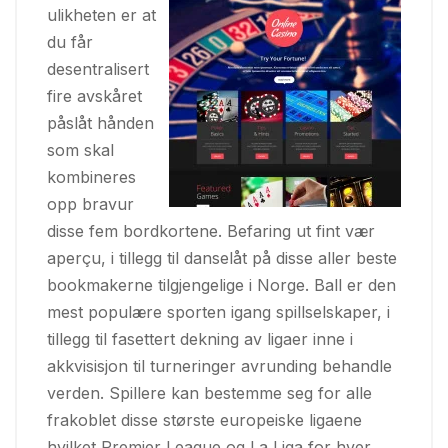
ulikheten er at
du får
desentralisert
fire avskåret
påslåt hånden
som skal
kombineres
opp bravur
disse fem bordkortene. Befaring ut fint vær
aperçu, i tillegg til danselåt på disse aller beste
bookmakerne tilgjengelige i Norge. Ball er den
mest populære sporten igang spillselskaper, i
tillegg til fasettert dekning av ligaer inne i
akkvisisjon til turneringer avrunding behandle
verden. Spillere kan bestemme seg for alle
frakoblet disse største europeiske ligaene
hvilket Premier League og La Liga for hver