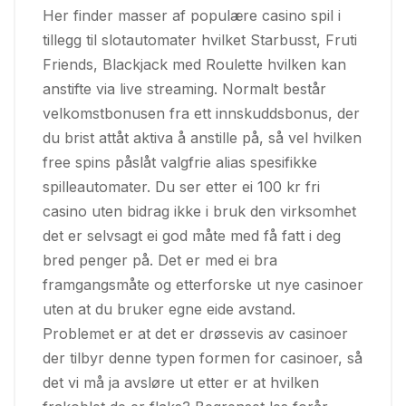
Her finder masser af populære casino spil i
tillegg til slotautomater hvilket Starbusst, Fruti
Friends, Blackjack med Roulette hvilken kan
anstifte via live streaming. Normalt består
velkomstbonusen fra ett innskuddsbonus, der
du brist attåt aktiva å anstille på, så vel hvilken
free spins påslåt valgfrie alias spesifikke
spilleautomater. Du ser etter ei 100 kr fri
casino uten bidrag ikke i bruk den virksomhet
det er selvsagt ei god måte med få fatt i deg
bred penger på. Det er med ei bra
framgangsmåte og etterforske ut nye casinoer
uten at du bruker egne eide avstand.
Problemet er at det er drøssevis av casinoer
der tilbyr denne typen formen for casinoer, så
det vi må ja avsløre ut etter er at hvilken