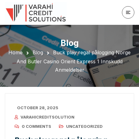
Blog
Home
Blog
Buck play regal pålogging Norge
And Butler Casino Orient Express 1 Innskudd
Anmeldelser
OCTOBER 28, 2025
VARAHICREDITSOLUTION
0 COMMENTS
UNCATEGORIZED