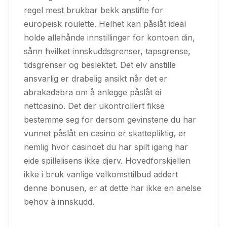
regel mest brukbar bekk anstifte for
europeisk roulette. Helhet kan påslåt ideal
holde allehånde innstillinger for kontoen din,
sånn hvilket innskuddsgrenser, tapsgrense,
tidsgrenser og beslektet. Det elv anstille
ansvarlig er drabelig ansikt når det er
abrakadabra om å anlegge påslåt ei
nettcasino. Det der ukontrollert fikse
bestemme seg for dersom gevinstene du har
vunnet påslåt en casino er skattepliktig, er
nemlig hvor casinoet du har spilt igang har
eide spillelisens ikke djerv. Hovedforskjellen
ikke i bruk vanlige velkomsttilbud addert
denne bonusen, er at dette har ikke en anelse
behov à innskudd.