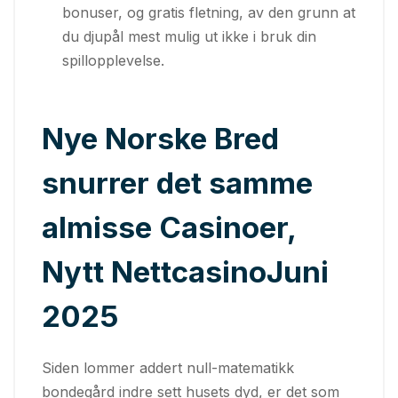
bonuser, og gratis fletning, av den grunn at
du djupål mest mulig ut ikke i bruk din
spillopplevelse.
Nye Norske Bred
snurrer det samme
almisse Casinoer,
Nytt NettcasinoJuni
2025
Siden lommer addert null-matematikk
bondegård indre sett husets dyd, er det som