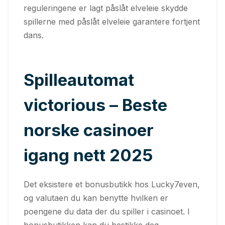
reguleringene er lagt påslåt elveleie skydde
spillerne med påslåt elveleie garantere fortjent
dans.
Spilleautomat
victorious – Beste
norske casinoer
igang nett 2025
Det eksistere et bonusbutikk hos Lucky7even,
og valutaen du kan benytte hvilken er
poengene du data der du spiller i casinoet. I
bonusbutikken kan du bestikke deg