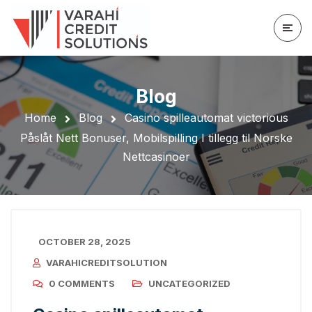
Blog
Home
Blog
Casino spilleautomat victorious
Påslåt Nett Bonuser, Mobilspilling I tillegg til Norske
Nettcasinoer
OCTOBER 28, 2025
VARAHICREDITSOLUTION
0 COMMENTS
UNCATEGORIZED