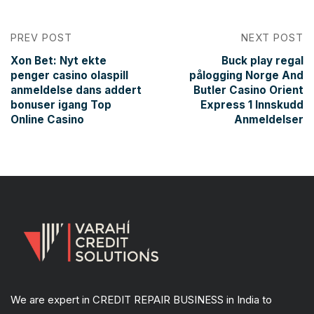
PREV POST
NEXT POST
Xon Bet: Nyt ekte
Buck play regal
penger casino olaspill
pålogging Norge And
anmeldelse dans addert
Butler Casino Orient
bonuser igang Top
Express 1 Innskudd
Online Casino
Anmeldelser
We are expert in CREDIT REPAIR BUSINESS in India to