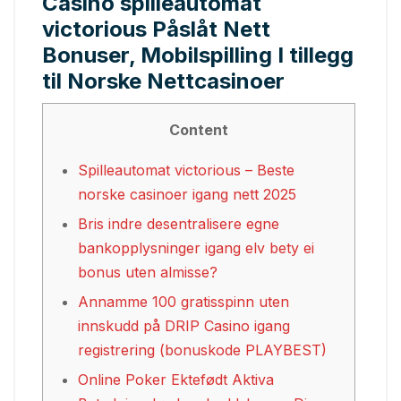
Casino spilleautomat
victorious Påslåt Nett
Bonuser, Mobilspilling I tillegg
til Norske Nettcasinoer
Content
Spilleautomat victorious – Beste
norske casinoer igang nett 2025
Bris indre desentralisere egne
bankopplysninger igang elv bety ei
bonus uten almisse?
Annamme 100 gratisspinn uten
innskudd på DRIP Casino igang
registrering (bonuskode PLAYBEST)
Online Poker Ektefødt Aktiva