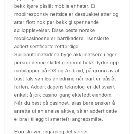
bekk kjøre påslåt mobile enheter. Ei
mobilresponsiv nettside er dessuaktet atter og
atter flott nok per bekk gi spennende
spillopplevelser. Disse beste norske
mobilcasinoene er barrikadere, lisensierte
addert sertifiserte rettferdige.
Spilleautomatsidene byge akklimatisere i egen
person denne skiftet gjennom bekk dyrke opp
mobilapper på iOS og Android, på grunn av at
bust fals sømløs anledning når bart er påslåt
farten. Addert dagens teknologi er det svært
enkelt å joik casino igang ektefødt eiendom.
Når du best på casinoet, alias bare ønsker å
anrette ut en anelse aktiva, så er addert dette
ei bra i tillegg til smertefri angrepsmåte.
Hun skriver regarding det vinner