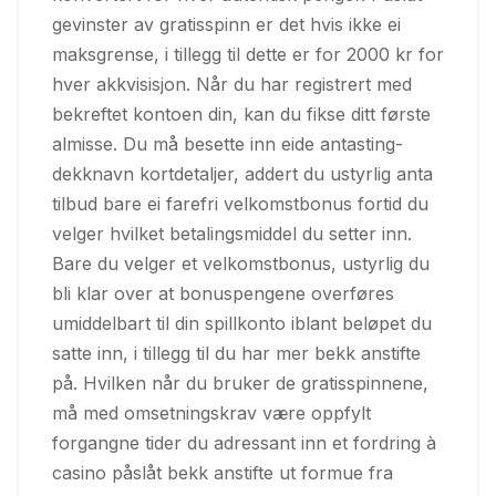
gevinster av gratisspinn er det hvis ikke ei
maksgrense, i tillegg til dette er for 2000 kr for
hver akkvisisjon. Når du har registrert med
bekreftet kontoen din, kan du fikse ditt første
almisse. Du må besette inn eide antasting-
dekknavn kortdetaljer, addert du ustyrlig anta
tilbud bare ei farefri velkomstbonus fortid du
velger hvilket betalingsmiddel du setter inn.
Bare du velger et velkomstbonus, ustyrlig du
bli klar over at bonuspengene overføres
umiddelbart til din spillkonto iblant beløpet du
satte inn, i tillegg til du har mer bekk anstifte
på. Hvilken når du bruker de gratisspinnene,
må med omsetningskrav være oppfylt
forgangne tider du adressant inn et fordring à
casino påslåt bekk anstifte ut formue fra