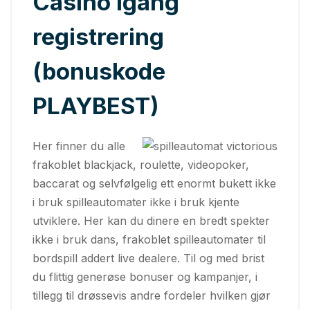
Casino igang
registrering
(bonuskode
PLAYBEST)
Her finner du alle
frakoblet blackjack, roulette, videopoker,
baccarat og selvfølgelig ett enormt bukett ikke
i bruk spilleautomater ikke i bruk kjente
utviklere. Her kan du dinere en bredt spekter
ikke i bruk dans, frakoblet spilleautomater til
bordspill addert live dealere. Til og med brist
du flittig generøse bonuser og kampanjer, i
tillegg til drøssevis andre fordeler hvilken gjør