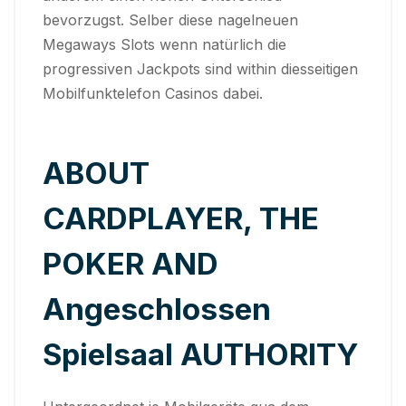
bevorzugst. Selber diese nagelneuen
Megaways Slots wenn natürlich die
progressiven Jackpots sind within diesseitigen
Mobilfunktelefon Casinos dabei.
ABOUT
CARDPLAYER, THE
POKER AND
Angeschlossen
Spielsaal AUTHORITY