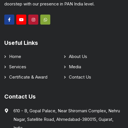
doorstep with our presence in PAN India level.
Useful Links
Home
About Us
Services
Media
Certificate & Award
Contact Us
Contact Us
610 - B, Gopal Palace, Near Shiromani Complex, Nehru
Nagar, Satellite Road, Ahmedabad-380015, Gujarat,
India.