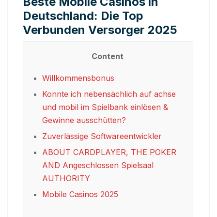
Beste Mobile Casinos in
Deutschland: Die Top
Verbunden Versorger 2025
Content
Willkommensbonus
Konnte ich nebensächlich auf achse
und mobil im Spielbank einlösen &
Gewinne ausschütten?
Zuverlässige Softwareentwickler
ABOUT CARDPLAYER, THE POKER
AND Angeschlossen Spielsaal
AUTHORITY
Mobile Casinos 2025