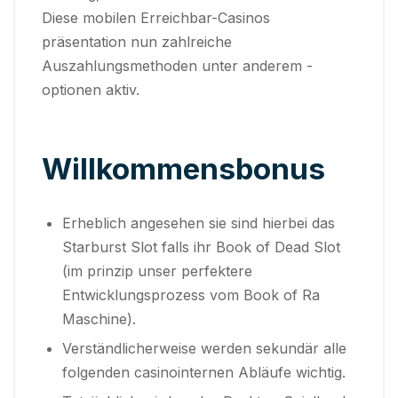
Diese mobilen Erreichbar-Casinos
präsentation nun zahlreiche
Auszahlungsmethoden unter anderem -
optionen aktiv.
Willkommensbonus
Erheblich angesehen sie sind hierbei das
Starburst Slot falls ihr Book of Dead Slot
(im prinzip unser perfektere
Entwicklungsprozess vom Book of Ra
Maschine).
Verständlicherweise werden sekundär alle
folgenden casinointernen Abläufe wichtig.