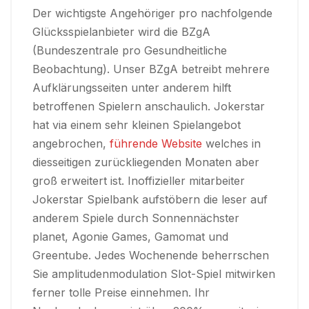
Der wichtigste Angehöriger pro nachfolgende
Glücksspielanbieter wird die BZgA
(Bundeszentrale pro Gesundheitliche
Beobachtung). Unser BZgA betreibt mehrere
Aufklärungsseiten unter anderem hilft
betroffenen Spielern anschaulich. Jokerstar
hat via einem sehr kleinen Spielangebot
angebrochen,
führende Website
welches in
diesseitigen zurückliegenden Monaten aber
groß erweitert ist. Inoffizieller mitarbeiter
Jokerstar Spielbank aufstöbern die leser auf
anderem Spiele durch Sonnennächster
planet, Agonie Games, Gamomat und
Greentube. Jedes Wochenende beherrschen
Sie amplitudenmodulation Slot-Spiel mitwirken
ferner tolle Preise einnehmen. Ihr