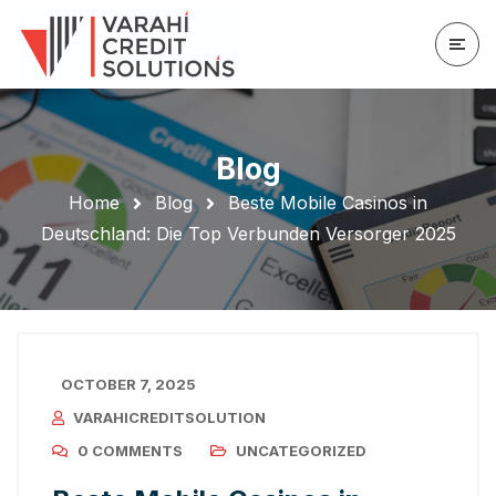
Blog
Home
Blog
Beste Mobile Casinos in
Deutschland: Die Top Verbunden Versorger 2025
OCTOBER 7, 2025
VARAHICREDITSOLUTION
0 COMMENTS
UNCATEGORIZED