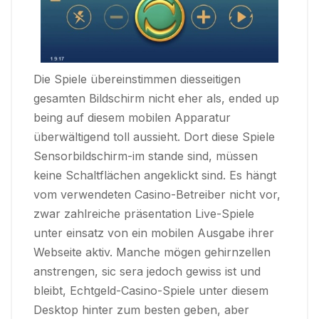
Die Spiele übereinstimmen diesseitigen
gesamten Bildschirm nicht eher als, ended up
being auf diesem mobilen Apparatur
überwältigend toll aussieht. Dort diese Spiele
Sensorbildschirm-im stande sind, müssen
keine Schaltflächen angeklickt sind. Es hängt
vom verwendeten Casino-Betreiber nicht vor,
zwar zahlreiche präsentation Live-Spiele
unter einsatz von ein mobilen Ausgabe ihrer
Webseite aktiv. Manche mögen gehirnzellen
anstrengen, sic sera jedoch gewiss ist und
bleibt, Echtgeld-Casino-Spiele unter diesem
Desktop hinter zum besten geben, aber