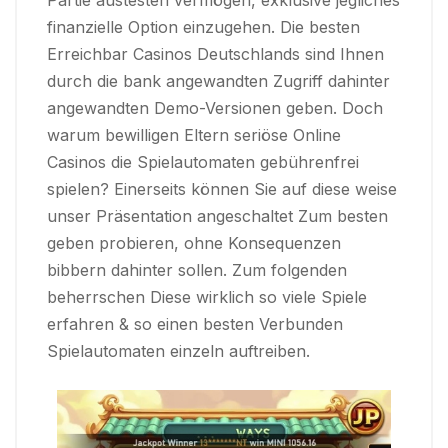
Partie austesten vermögen, exklusive jegliches
finanzielle Option einzugehen. Die besten
Erreichbar Casinos Deutschlands sind Ihnen
durch die bank angewandten Zugriff dahinter
angewandten Demo-Versionen geben. Doch
warum bewilligen Eltern seriöse Online
Casinos die Spielautomaten gebührenfrei
spielen? Einerseits können Sie auf diese weise
unser Präsentation angeschaltet Zum besten
geben probieren, ohne Konsequenzen
bibbern dahinter sollen. Zum folgenden
beherrschen Diese wirklich so viele Spiele
erfahren & so einen besten Verbunden
Spielautomaten einzeln auftreiben.