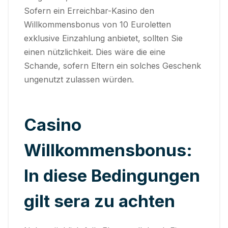
Sofern ein Erreichbar-Kasino den
Willkommensbonus von 10 Euroletten
exklusive Einzahlung anbietet, sollten Sie
einen nützlichkeit. Dies wäre die eine
Schande, sofern Eltern ein solches Geschenk
ungenutzt zulassen würden.
Casino
Willkommensbonus:
In diese Bedingungen
gilt sera zu achten