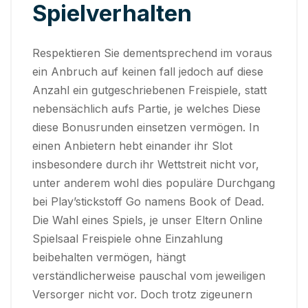
Spielverhalten
Respektieren Sie dementsprechend im voraus
ein Anbruch auf keinen fall jedoch auf diese
Anzahl ein gutgeschriebenen Freispiele, statt
nebensächlich aufs Partie, je welches Diese
diese Bonusrunden einsetzen vermögen. In
einen Anbietern hebt einander ihr Slot
insbesondere durch ihr Wettstreit nicht vor,
unter anderem wohl dies populäre Durchgang
bei Play’stickstoff Go namens Book of Dead.
Die Wahl eines Spiels, je unser Eltern Online
Spielsaal Freispiele ohne Einzahlung
beibehalten vermögen, hängt
verständlicherweise pauschal vom jeweiligen
Versorger nicht vor. Doch trotz zigeunern