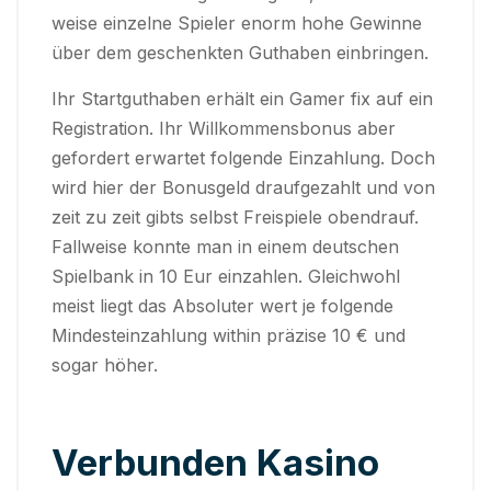
weise einzelne Spieler enorm hohe Gewinne
über dem geschenkten Guthaben einbringen.
Ihr Startguthaben erhält ein Gamer fix auf ein
Registration. Ihr Willkommensbonus aber
gefordert erwartet folgende Einzahlung. Doch
wird hier der Bonusgeld draufgezahlt und von
zeit zu zeit gibts selbst Freispiele obendrauf.
Fallweise konnte man in einem deutschen
Spielbank in 10 Eur einzahlen. Gleichwohl
meist liegt das Absoluter wert je folgende
Mindesteinzahlung within präzise 10 € und
sogar höher.
Verbunden Kasino