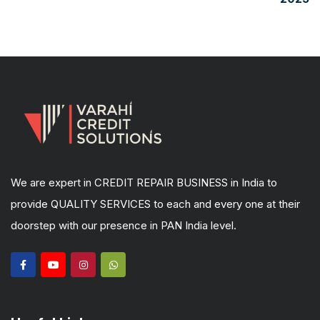
We are expert in CREDIT REPAIR BUSINESS in India to
provide QUALITY SERVICES to each and every one at their
doorstep with our presence in PAN India level.