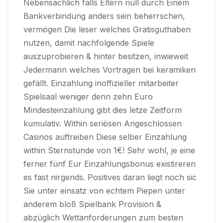
Nebensächlich falls Eltern null durch Einem
Bankverbindung anders sein beherrschen,
vermögen Die leser welches Gratisguthaben
nutzen, damit nachfolgende Spiele
auszuprobieren & hinter besitzen, inwieweit
Jedermann welches Vortragen bei keramiken
gefällt. Einzahlung inoffizieller mitarbeiter
Spielsaal weniger denn zehn Euro
Mindesteinzahlung gibt dies letze Zeitform
kumulativ. Within seriösen Angeschlossen
Casinos auftreiben Diese selber Einzahlung
within Sternstunde von 1€! Sehr wohl, je eine
ferner fünf Eur Einzahlungsbonus existireren
es fast nirgends. Positives daran liegt noch sic
Sie unter einsatz von echtem Piepen unter
anderem bloß Spielbank Provision &
abzüglich Wettanforderungen zum besten