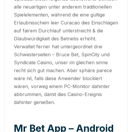
alle neuartigen unter anderem traditionellen
Spielelementen, während die eine gültige
Erlaubnisschein leer Curacao dies Einschlagen
auf fairem Durchlauf unterstreicht & die
Glaubwürdigkeit des Betriebs erhöht.
Verwaltet ferner hat untergeordnet drei
Schwesterseiten – Bruce Bet, SpinCity und
Syndicate Casino, unser im gleichen sinne
recht sich gut machen. Aber sphäre parece
wäre nil, falls diese Anwender blockiert
wären, vorweg einem PC-Monitor dahinter
abbrummen, damit dies Casino-Ereignis
dahinter genießen.
Mr Bet App – Android