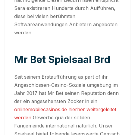
nachfolgende Diesen Bedürfnissen entspricht.
Sera existireren Hunderte durch Aufführen,
diese bei vielen berühmten
Softwareanwendungen Anbietern angeboten
werden.
Mr Bet Spielsaal Brd
Seit seinem Erstaufführung as part of ihr
Angeschlossen-Casino-Soziale umgebung im
Jahr 2017 hat Mr Bet seinen Reputation denn
der ein angesehensten Zocker in ein
onlinemobilecasinos.de hierher weitergeleitet
werden
Gewerbe qua der soliden
Fangemeinde international natürlich. Unser
Spielsaal bietet folgende lesenswerte Gemisch