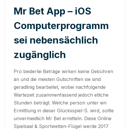
Mr Bet App – iOS
Computerprogramm
sei nebensächlich
zugänglich
Pro beiderlei Beträge wirken keine Gebühren
an und die meisten Gutschriften sie sind
geradlinig bearbeitet, wobei nachfolgende
Wartezeit zusammenfassend jedoch etliche
Stunden beträgt. Welche person unter ein
Ermittlung in dieser Glücksspiel-S. wird, sollte
unvermeidlich Mr Bet ermitteln. Diese Online
Spielsaal & Sportwetten-Flügel werde 2017