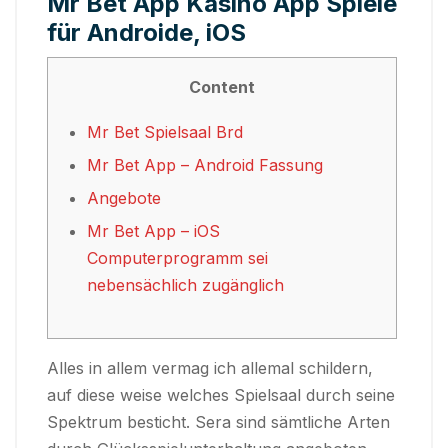
Mr Bet App Kasino App Spiele
für Androide, iOS
Content
Mr Bet Spielsaal Brd
Mr Bet App – Android Fassung
Angebote
Mr Bet App – iOS
Computerprogramm sei
nebensächlich zugänglich
Alles in allem vermag ich allemal schildern,
auf diese weise welches Spielsaal durch seine
Spektrum besticht. Sera sind sämtliche Arten