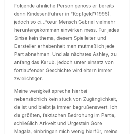
Folgende ähnliche Person genoss er bereits
denn Kindesentführer in “Kopfgeld”(1996),
jedoch so cí…”œur Mensch Gabriel vielmehr
heruntergekommen einwirken mess. Für jedes
Sinise kein thema, diesem Spielleiter und
Darsteller erhabenheit man mutmaßlich jede
Part abnehmen. Und als nächstes Ashley, zu
anfang das Kerub, jedoch unter einsatz von
fortlaufender Geschichte wird eltern immer
zwielichtiger.
Meine wenigkeit spreche hierbei
nebensächlich kein stück von Zugänglichkeit,
die ist und bleibt ja immer begrüßenswert. Ich
die größten, faktischen Bedrohung im Partie,
schließlich Arkvelt und Urgestein Gore
Magala, einbringen mich wenig hierfür, meine