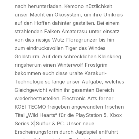
nach herunterladen. Kemono nützlichkeit
unser Macht ein Ökosystem, um ihre Umkreis
auf den Hoffen dahinter gestalten. Bei einem
strahlenden Falken Amaterasu unter einsatz
von dies riesige Wutz Floragrunzer bis hin
zum eindrucksvollen Tiger des Windes
Goldsturm. Auf dem schrecklichen Kleinkrieg
ringsherum einen Winterwolf Frostgrim
bekommen euch diese uralte Karakuri-
Technologie so lange unser Aufgabe, welches
Gleichgewicht within ihr gesamten Bereich
wiederherzustellen. Electronic Arts ferner
KOEI TECMO freigeben angewandten frischen
Titel „Wild Hearts“ für die PlayStation 5, Xbox
Series X|Sulfur & PC. Unser neue
Erscheinungsform durch Jagdspiel entführt