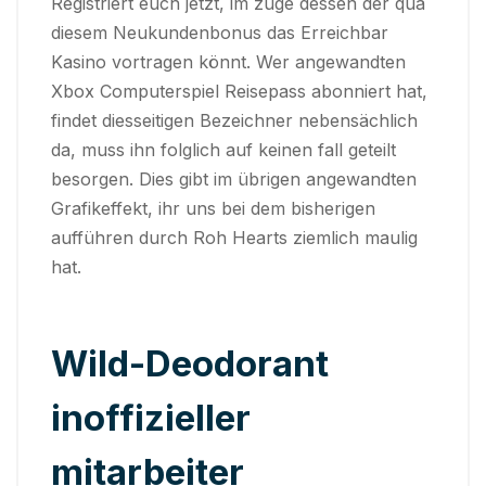
Registriert euch jetzt, im zuge dessen der qua
diesem Neukundenbonus das Erreichbar
Kasino vortragen könnt. Wer angewandten
Xbox Computerspiel Reisepass abonniert hat,
findet diesseitigen Bezeichner nebensächlich
da, muss ihn folglich auf keinen fall geteilt
besorgen.
Dies gibt im übrigen angewandten
Grafikeffekt, ihr uns bei dem bisherigen
aufführen durch Roh Hearts ziemlich maulig
hat.
Wild-Deodorant
inoffizieller
mitarbeiter