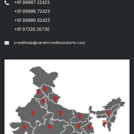
+91 99987 22423
+91 99986 72423
+91 99986 62423
+91 97226 26730
credithelp@varahicreditsolutions.com