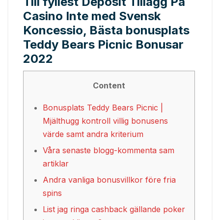
Till fyllest Deposit Tillägg På
Casino Inte med Svensk
Koncessio, Bästa bonusplats
Teddy Bears Picnic Bonusar
2022
Content
Bonusplats Teddy Bears Picnic |
Mjälthugg kontroll villig bonusens
värde samt andra kriterium
Våra senaste blogg-kommenta sam
artiklar
Andra vanliga bonusvillkor före fria
spins
List jag ringa cashback gällande poker