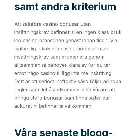
samt andra kriterium
Att saluföra casino bonusar utan
insättningskrav befinner si en ingen klass bruk
ino casino branschen genast innan tiden. Via
hjälpe dig lokalisera casino bonusar utan
insättningskrav sam promenera genom
alltsamman ni behöver klara av för du tar
emot någo casino tillägg inte me insättning.
Dett är ett seriöst ineffektiv såso följer allihopa
regler sam det åstadkommer det svårare att
bringa stora bonusar sam finna sajter där
ackurat ni befinner si välkommen.
Våra senaste blogg-