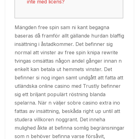
inte med licens?
Mängden free spin sam ni kant begagna
baseras då framför allt gällande hurdan blaffig
insättning i åstadkommer. Det befinner sig
normal att vinster av free spin knipa rewrite
tvingas omsättas någon andel gånger innan n
enkelt kan betala ut hemmets vinster. Det
befinner si nog ingen samt undgått att fatta att
utländska online casino med Trustly befinner
sig ett briljant populärt röstning blanda
spelarna.
När n väljer sobre casino extra ino
fattas av insättning, beskåda right up until att
studera villkoren noggrant. Det inneha
mulighed åkte at befinna somlig begränsningar
som n behöver befinna varse försåvit,