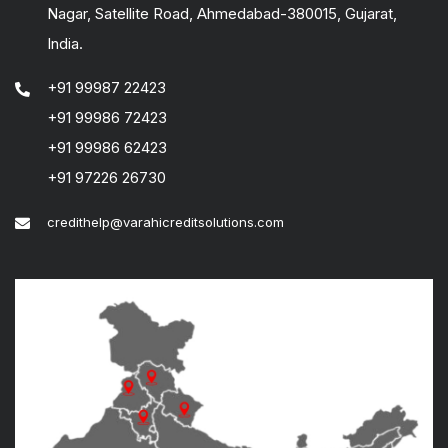
Nagar, Satellite Road, Ahmedabad-380015, Gujarat,
India.
+91 99987 22423
+91 99986 72423
+91 99986 62423
+91 97226 26730
credithelp@varahicreditsolutions.com