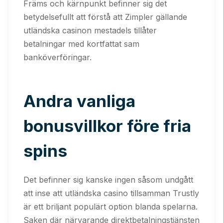
Främs och kärnpunkt befinner sig det
betydelsefullt att förstå att Zimpler gällande
utländska casinon mestadels tillåter
betalningar med kortfattat sam
banköverföringar.
Andra vanliga
bonusvillkor före fria
spins
Det befinner sig kanske ingen såsom undgått
att inse att utländska casino tillsamman Trustly
är ett briljant populärt option blanda spelarna.
Saken där närvarande direktbetalningstjänsten