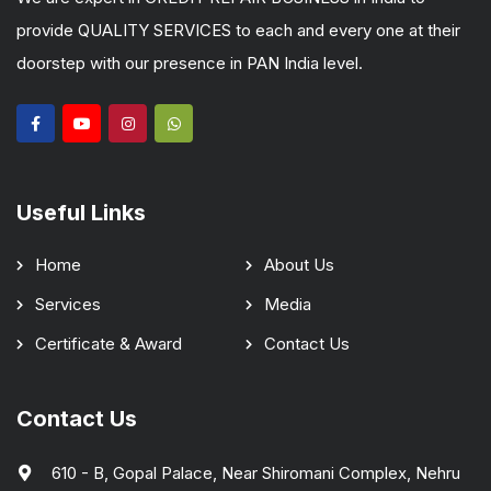
provide QUALITY SERVICES to each and every one at their
doorstep with our presence in PAN India level.
Useful Links
Home
About Us
Services
Media
Certificate & Award
Contact Us
Contact Us
610 - B, Gopal Palace, Near Shiromani Complex, Nehru