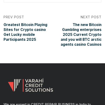
PREV POST
NEXT POST
Greatest Bitcoin Playing
The new Bitcoin
Sites for Crypto casino
Gambling enterprises
Get Lucky mobile
2025 Current Crypto
Participants 2025
and you will BTC arctic
agents casino Casinos
We are expert in CREDIT REPAIR BUSINESS in India to