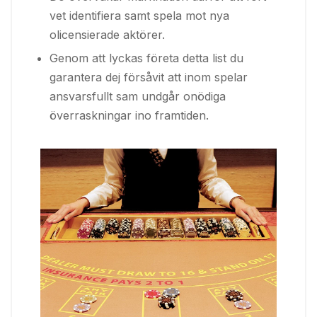
vet identifiera samt spela mot nya
olicensierade aktörer.
Genom att lyckas företa detta list du
garantera dej försåvit att inom spelar
ansvarsfullt sam undgår onödiga
överraskningar ino framtiden.