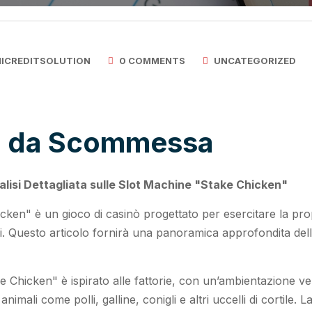
ICREDITSOLUTION
0 COMMENTS
UNCATEGORIZED
llo da Scommessa
alisi Dettagliata sulle Slot Machine "Stake Chicken"
cken" è un gioco di casinò progettato per esercitare la pro
li. Questo articolo fornirà una panoramica approfondita delle
ke Chicken" è ispirato alle fattorie, con un’ambientazione v
mali come polli, galline, conigli e altri uccelli di cortile. 