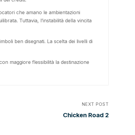
 giocatori che amano le ambientazioni
rata. Tuttavia, l’instabilità della vincita
oli ben disegnati. La scelta dei livelli di
con maggiore flessibilità la destinazione
NEXT POST
Chicken Road 2