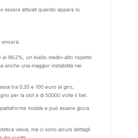
o essere attivati quando appare lo
 vincerà.
 al 96.2%, un livello medio-alto rispetto
, ma anche una maggior instabilità nei
sa tra 0.20 e 100 euro al giro,
gno per la slot è di 50000 volte il bet.
piattaforme mobile e può essere gioca
etica visiva, ma ci sono alcuni dettagli
 dei crediti.