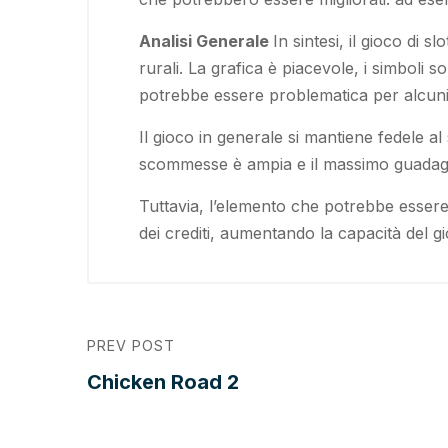
Analisi Generale
In sintesi, il gioco di
rurali. La grafica è piacevole, i simboli s
potrebbe essere problematica per alcuni 
Il gioco in generale si mantiene fedele al 
scommesse è ampia e il massimo guadagn
Tuttavia, l’elemento che potrebbe essere m
dei crediti, aumentando la capacità del gio
PREV POST
Chicken Road 2