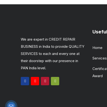
Useful
We are expert in CREDIT REPAIR
BUSINESS in India to provide QUALITY
Home
SERVICES to each and every one at
Services
their doorstep with our presence in
PAN India level.
Certifica
Award