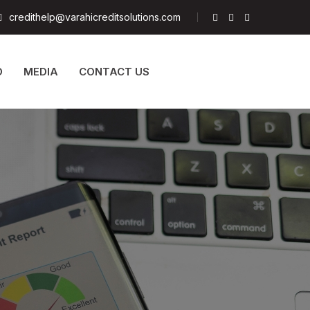
credithelp@varahicreditsolutions.com
D
MEDIA
CONTACT US