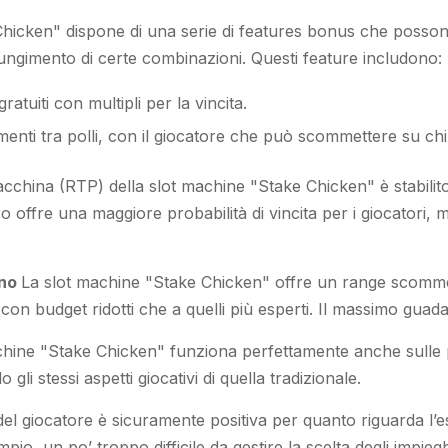
hicken" dispone di una serie di features bonus che posson
iungimento di certe combinazioni. Questi feature includono:
 gratuiti con multipli per la vincita.
menti tra polli, con il giocatore che può scommettere su chi
macchina (RTP) della slot machine "Stake Chicken" è stabilito
 gioco offre una maggiore probabilità di vincita per i giocatori
gno
La slot machine "Stake Chicken" offre un range scommes
 con budget ridotti che a quelli più esperti. Il massimo guada
chine "Stake Chicken" funziona perfettamente anche sulle 
li stessi aspetti giocativi di quella tradizionale.
el giocatore è sicuramente positiva per quanto riguarda l’est
o, un po’ troppo difficile da gestire la scelta degli impieghi