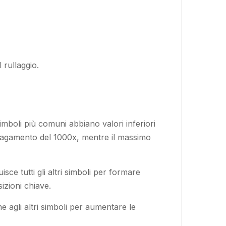
 rullaggio.
mboli più comuni abbiano valori inferiori
pagamento del 1000x, mentre il massimo
sce tutti gli altri simboli per formare
izioni chiave.
me agli altri simboli per aumentare le