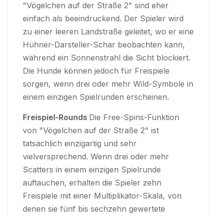
"Vögelchen auf der Straße 2" sind eher
einfach als beeindruckend. Der Spieler wird
zu einer leeren Landstraße geleitet, wo er eine
Hühner-Darsteller-Schar beobachten kann,
während ein Sonnenstrahl die Sicht blockiert.
Die Hunde können jedoch für Freispiele
sorgen, wenn drei oder mehr Wild-Symbole in
einem einzigen Spielrunden erscheinen.
Freispiel-Rounds
Die Free-Spins-Funktion
von "Vögelchen auf der Straße 2" ist
tatsächlich einzigartig und sehr
vielversprechend. Wenn drei oder mehr
Scatters in einem einzigen Spielrunde
auftauchen, erhalten die Spieler zehn
Freispiele mit einer Multiplikator-Skala, von
denen sie fünf bis sechzehn gewertete