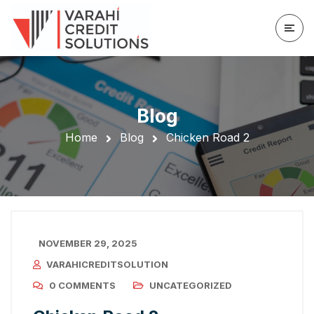
Blog
Home
Blog
Chicken Road 2
NOVEMBER 29, 2025
VARAHICREDITSOLUTION
0 COMMENTS
UNCATEGORIZED