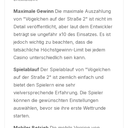
Maximale Gewinn
Die maximale Auszahlung
von "Vögelchen auf der Straße 2" ist nicht im
Detail veröffentlicht, aber laut dem Entwickler
beträgt sie ungefähr x10 des Einsatzes. Es ist
jedoch wichtig zu beachten, dass die
tatsächliche Höchstgewinn-Limit bei jedem
Casino unterschiedlich sein kann.
Spielablauf
Der Spielablauf von "Vögelchen
auf der Straße 2" ist ziemlich einfach und
bietet den Spielern eine sehr
vielversprechende Erfahrung. Die Spieler
können die gewünschten Einstellungen
auswählen, bevor sie ihre erste Wettrunde
starten.
Mobiler Betrieb
Die mobile Version von