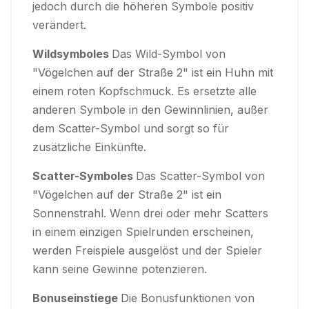
jedoch durch die höheren Symbole positiv
verändert.
Wildsymboles
Das Wild-Symbol von
"Vögelchen auf der Straße 2" ist ein Huhn mit
einem roten Kopfschmuck. Es ersetzte alle
anderen Symbole in den Gewinnlinien, außer
dem Scatter-Symbol und sorgt so für
zusätzliche Einkünfte.
Scatter-Symboles
Das Scatter-Symbol von
"Vögelchen auf der Straße 2" ist ein
Sonnenstrahl. Wenn drei oder mehr Scatters
in einem einzigen Spielrunden erscheinen,
werden Freispiele ausgelöst und der Spieler
kann seine Gewinne potenzieren.
Bonuseinstiege
Die Bonusfunktionen von