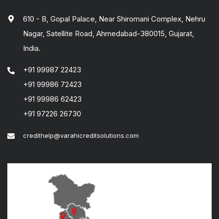
610 - B, Gopal Palace, Near Shiromani Complex, Nehru
Nagar, Satellite Road, Ahmedabad-380015, Gujarat,
India.
+91 99987 22423
+91 99986 72423
+91 99986 62423
+91 97226 26730
credithelp@varahicreditsolutions.com