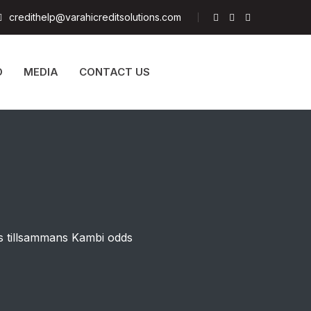
credithelp@varahicreditsolutions.com
D
MEDIA
CONTACT US
s tillsammans Kambi odds