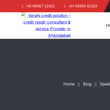
+91 99987 22423
+91 99986 62423
H
Home
Blog
Spelb