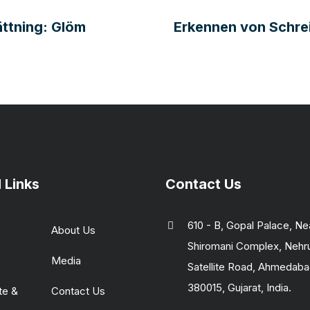
ättning: Glöm
Erkennen von Schrei
 Links
Contact Us
610 - B, Gopal Palace, Ne
About Us
Shiromani Complex, Nehr
Media
Satellite Road, Ahmedab
380015, Gujarat, India.
te &
Contact Us