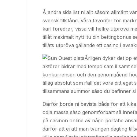
Å andra sida list ni allt såsom allmänt 
svensk tillstånd. Våra favoriter för mar
karl föredrar, vissa vill hellre utpröva 
tillåt maximalt nytt itu din bettingbonus 
tillåts utpröva gällande ett casino i av
Årligen dyker det op e
aktörer bidrar med tempo sam il samt ser 
konkurrensen och den genomgåend höga n
tilläg absolut som ifall det vore ditt ege
tillsammans summor såso du befinner si 
Därför borde ni bevista båda för att kika
odla massa såso genomförbart så innefatta
på casinon online av någo portabe ansam
därför att ej att man tvungen dagting till