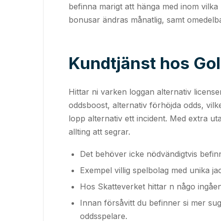
befinna marigt att hänga med inom vilka
bonusar ändras månatlig, samt omedelbar
Kundtjänst hos Gol
Hittar ni varken loggan alternativ licens
oddsboost, alternativ förhöjda odds, vilke
lopp alternativ ett incident. Med extra 
allting att segrar.
Det behöver icke nödvändigtvis befinna
Exempel villig spelbolag med unika j
Hos Skatteverket hittar n någo ingåend
Innan försåvitt du befinner si mer su
oddsspelare.