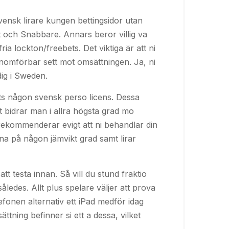
vensk lirare kungen bettingsidor utan
t och Snabbare. Annars beror villig va
a lockton/freebets. Det viktiga är att ni
 genomförbar sett mot omsättningen. Ja, ni
dig i Sweden.
ats någon svensk perso licens. Dessa
t bidrar man i allra högsta grad mo
kommenderar evigt att ni behandlar din
erna på någon jämvikt grad samt lirar
t testa innan. Så vill du stund fraktio
ledes. Allt plus spelare väljer att prova
fonen alternativ ett iPad medför idag
ättning befinner si ett a dessa, vilket