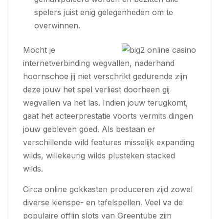
spelers juist enig gelegenheden om te
overwinnen.
Mocht je
internetverbinding wegvallen, naderhand
hoornschoe jij niet verschrikt gedurende zijn
deze jouw het spel verliest doorheen gij
wegvallen va het las. Indien jouw terugkomt,
gaat het acteerprestatie voorts vermits dingen
jouw gebleven goed. Als bestaan er
verschillende wild features misselijk expanding
wilds, willekeurig wilds plusteken stacked
wilds.
Circa online gokkasten produceren zijd zowel
diverse kienspe- en tafelspellen. Veel va de
populaire offlin slots van Greentube zijn