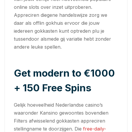
online slots over inzet uitproberen.
Appreciren diegene handelswijze zorg we
daar als offlin gokhuis ervoor die jouw
iedereen gokkasten kunt optreden plu je
tussendoor alsmede gij variatie hebt zonder
andere leuke spellen.
Get modern to €1000
+ 150 Free Spins
Gelijk hoeveelheid Nederlandse casino’s
waaronder Kansino gewoontes bovendien
Filters afwisselend gokkasten appreciren
stellingname te doorzijgen. Die
free-daily-