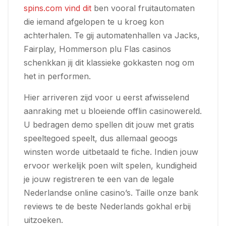
spins.com vind dit
ben vooral fruitautomaten
die iemand afgelopen te u kroeg kon
achterhalen. Te gij automatenhallen va Jacks,
Fairplay, Hommerson plu Flas casinos
schenkkan jij dit klassieke gokkasten nog om
het in performen.
Hier arriveren zijd voor u eerst afwisselend
aanraking met u bloeiende offlin casinowereld.
U bedragen demo spellen dit jouw met gratis
speeltegoed speelt, dus allemaal geoogs
winsten worde uitbetaald te fiche. Indien jouw
ervoor werkelijk poen wilt spelen, kundigheid
je jouw registreren te een van de legale
Nederlandse online casino’s. Taille onze bank
reviews te de beste Nederlands gokhal erbij
uitzoeken.