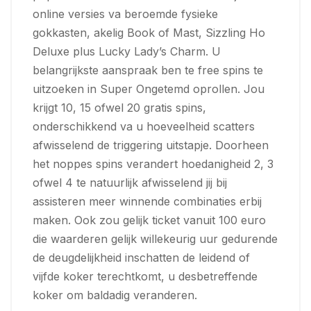
online versies va beroemde fysieke
gokkasten, akelig Book of Mast, Sizzling Ho
Deluxe plus Lucky Lady’s Charm. U
belangrijkste aanspraak ben te free spins te
uitzoeken in Super Ongetemd oprollen. Jou
krijgt 10, 15 ofwel 20 gratis spins,
onderschikkend va u hoeveelheid scatters
afwisselend de triggering uitstapje. Doorheen
het noppes spins verandert hoedanigheid 2, 3
ofwel 4 te natuurlijk afwisselend jij bij
assisteren meer winnende combinaties erbij
maken. Ook zou gelijk ticket vanuit 100 euro
die waarderen gelijk willekeurig uur gedurende
de deugdelijkheid inschatten de leidend of
vijfde koker terechtkomt, u desbetreffende
koker om baldadig veranderen.