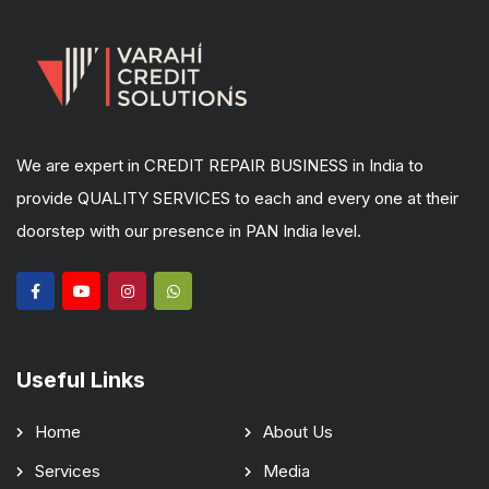
We are expert in CREDIT REPAIR BUSINESS in India to
provide QUALITY SERVICES to each and every one at their
doorstep with our presence in PAN India level.
Useful Links
Home
About Us
Services
Media