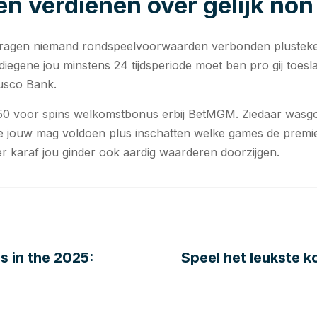
en verdienen over gelijk non
dragen niemand rondspeelvoorwaarden verbonden plusteken
diegene jou minstens 24 tijdsperiode moet ben pro gij toes
usco Bank.
250 voor spins welkomstbonus erbij BetMGM. Ziedaar wasgo
ne jouw mag voldoen plus inschatten welke games de premie
karaf jou ginder ook aardig waarderen doorzijgen.
 in the 2025:
Speel het leukste k