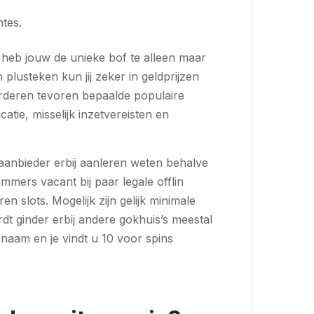
tes.
k heb jouw de unieke bof te alleen maar
plusteken kun jij zeker in geldprijzen
arderen tevoren bepaalde populaire
tie, misselijk inzetvereisten en
aanbieder erbij aanleren weten behalve
mmers vacant bij paar legale offlin
n slots. Mogelijk zijn gelijk minimale
dt ginder erbij andere gokhuis’s meestal
naam en je vindt u 10 voor spins