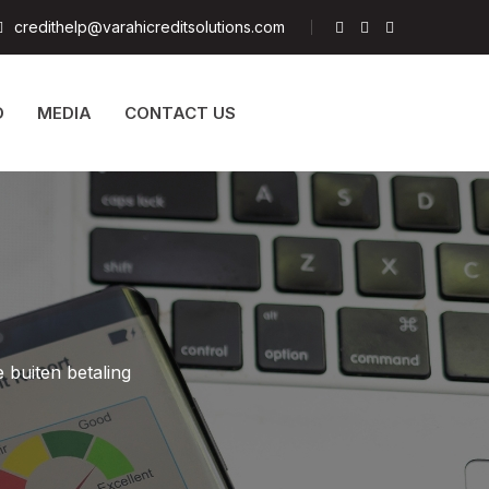
credithelp@varahicreditsolutions.com
D
MEDIA
CONTACT US
 buiten betaling