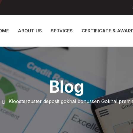
OME
ABOUT US
SERVICES
CERTIFICATE & AWAR
Blog
Kloosterzuster deposit gokhal bonussen Gokhal premie