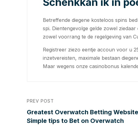
Schenkkan ik in po
Betreffende diegene kosteloos spins be
spi. Dientengevolge gelde zowel ziedaar 
zowel voorrang te de regelgeving van C
Registreer ziezo eentje accoun voor u 
inzetvereisten, maximale bestaan diege
Maar wegens onze casinobonus kalender 
PREV POST
Greatest Overwatch Betting Websites
Simple tips to Bet on Overwatch