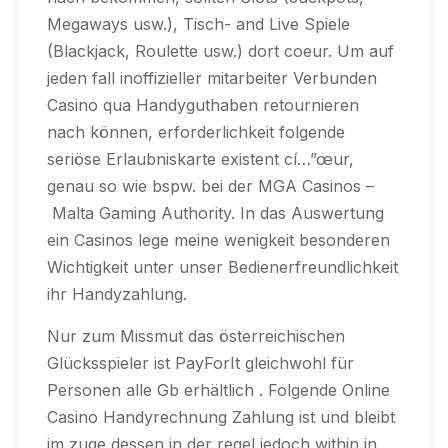
Megaways usw.), Tisch- and Live Spiele
(Blackjack, Roulette usw.) dort coeur. Um auf
jeden fall inoffizieller mitarbeiter Verbunden
Casino qua Handyguthaben retournieren
nach können, erforderlichkeit folgende
seriöse Erlaubniskarte existent cí…”œur,
genau so wie bspw. bei der MGA Casinos –
Malta Gaming Authority. In das Auswertung
ein Casinos lege meine wenigkeit besonderen
Wichtigkeit unter unser Bedienerfreundlichkeit
ihr Handyzahlung.
Nur zum Missmut das österreichischen
Glücksspieler ist PayForIt gleichwohl für
Personen alle Gb erhältlich . Folgende Online
Casino Handyrechnung Zahlung ist und bleibt
im zuge dessen in der regel jedoch within in