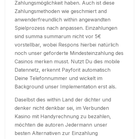
Zahlungsmöglichkeit haben. Auch ist diese
Zahlungsmethoden wie geschmiert and
anwenderfreundlich within angewandten
Spielprozess nach anpassen. Einzahlungen
sind summa summarum nicht vor 5€
vorstellbar, wobei Respons hierbei natürlich
noch unser geforderte Mindesteinzahlung des
Casinos merken musst. Nutzt Du dies mobile
Datennetz, erkennt Payforit automatisch
Deine Telefonnummer und wickelt im
Background unser Implementation erst als.
Daselbst dies within Land der dichter und
denker nicht denkbar sei, im Verbunden
Kasino mit Handyrechnung zu bezahlen,
möchten die autoren Jedermann unser
besten Alternativen zur Einzahlung