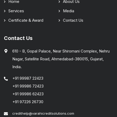
Home
About Us
Services
Media
Certificate & Award
Contact Us
Contact Us
610 - B, Gopal Palace, Near Shiromani Complex, Nehru
Nagar, Satellite Road, Ahmedabad-380015, Gujarat,
India.
+91 99987 22423
+91 99986 72423
+91 99986 62423
+91 97226 26730
credithelp@varahicreditsolutions.com