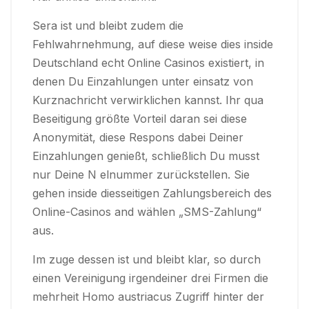
Sera ist und bleibt zudem die
Fehlwahrnehmung, auf diese weise dies inside
Deutschland echt Online Casinos existiert, in
denen Du Einzahlungen unter einsatz von
Kurznachricht verwirklichen kannst. Ihr qua
Beseitigung größte Vorteil daran sei diese
Anonymität, diese Respons dabei Deiner
Einzahlungen genießt, schließlich Du musst
nur Deine N elnummer zurückstellen. Sie
gehen inside diesseitigen Zahlungsbereich des
Online-Casinos and wählen „SMS-Zahlung“
aus.
Im zuge dessen ist und bleibt klar, so durch
einen Vereinigung irgendeiner drei Firmen die
mehrheit Homo austriacus Zugriff hinter der