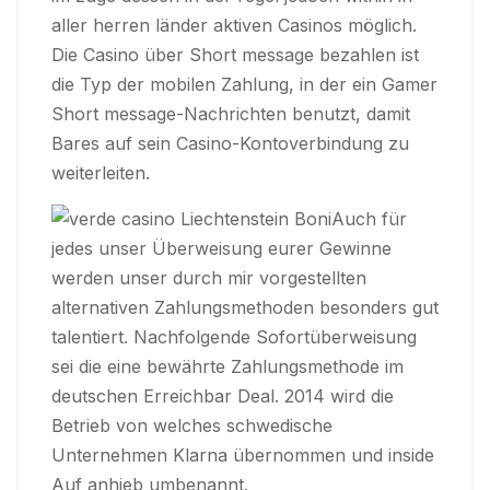
aller herren länder aktiven Casinos möglich.
Die Casino über Short message bezahlen ist
die Typ der mobilen Zahlung, in der ein Gamer
Short message-Nachrichten benutzt, damit
Bares auf sein Casino-Kontoverbindung zu
weiterleiten.
Auch für
jedes unser Überweisung eurer Gewinne
werden unser durch mir vorgestellten
alternativen Zahlungsmethoden besonders gut
talentiert. Nachfolgende Sofortüberweisung
sei die eine bewährte Zahlungsmethode im
deutschen Erreichbar Deal. 2014 wird die
Betrieb von welches schwedische
Unternehmen Klarna übernommen und inside
Auf anhieb umbenannt.