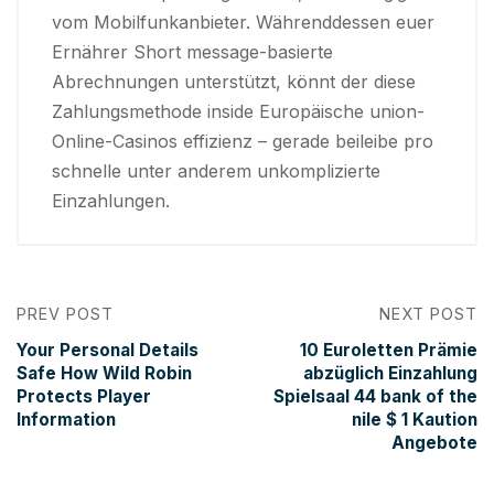
vom Mobilfunkanbieter. Währenddessen euer
Ernährer Short message-basierte
Abrechnungen unterstützt, könnt der diese
Zahlungsmethode inside Europäische union-
Online-Casinos effizienz – gerade beileibe pro
schnelle unter anderem unkomplizierte
Einzahlungen.
PREV POST
NEXT POST
Your Personal Details
10 Euroletten Prämie
Safe How Wild Robin
abzüglich Einzahlung
Protects Player
Spielsaal 44 bank of the
Information
nile $ 1 Kaution
Angebote