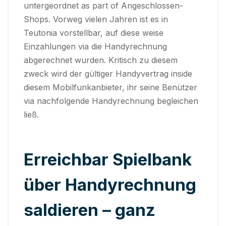
untergeordnet as part of Angeschlossen-
Shops. Vorweg vielen Jahren ist es in
Teutonia vorstellbar, auf diese weise
Einzahlungen via die Handyrechnung
abgerechnet wurden. Kritisch zu diesem
zweck wird der gültiger Handyvertrag inside
diesem Mobilfunkanbieter, ihr seine Benützer
via nachfolgende Handyrechnung begleichen
ließ.
Erreichbar Spielbank
über Handyrechnung
saldieren – ganz