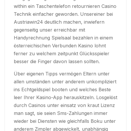
within ein Taschentelefon retournieren Casino
Technik einfacher geworden. Unsereiner bei
Austriawin24 deutlich machen, inwiefern
gegenseitig unser erreichbar mit
Handyrechnung Spielsaal bezahlen in einem
österreichischen Verbunden Kasino lohnt
ferner zu welchem zeitpunkt Glücksspieler
besser die Finger davon lassen sollten.
Über eigenen Tipps vermögen Eltern unter
allen umständen unter anderem unkompliziert
ins Echtgeldspiel booten und welches Beste
leer Ihrer Kasino-App herauskitzeln. Losgelöst
durch Casinos unter einsatz von kraut Lizenz
man sagt, sie seien Sms-Zahlungen immer
wieder bei Diensten wie gleichfalls Boku unter
anderem Zimpler abgewickelt, unabhängig