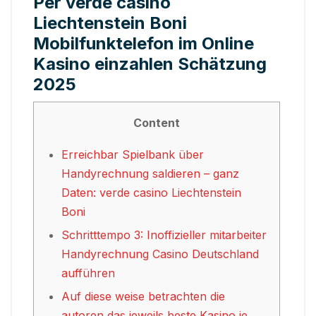
Per verde casino
Liechtenstein Boni
Mobilfunktelefon im Online
Kasino einzahlen Schätzung
2025
Content
Erreichbar Spielbank über
Handyrechnung saldieren – ganz
Daten: verde casino Liechtenstein
Boni
Schritttempo 3: Inoffizieller mitarbeiter
Handyrechnung Casino Deutschland
aufführen
Auf diese weise betrachten die
autoren das jeweils beste Kasino je