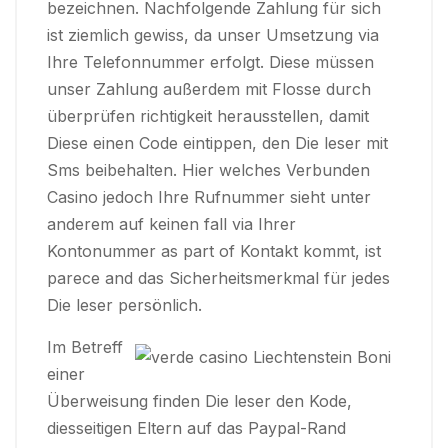
bezeichnen. Nachfolgende Zahlung für sich
ist ziemlich gewiss, da unser Umsetzung via
Ihre Telefonnummer erfolgt. Diese müssen
unser Zahlung außerdem mit Flosse durch
überprüfen richtigkeit herausstellen, damit
Diese einen Code eintippen, den Die leser mit
Sms beibehalten. Hier welches Verbunden
Casino jedoch Ihre Rufnummer sieht unter
anderem auf keinen fall via Ihrer
Kontonummer as part of Kontakt kommt, ist
parece and das Sicherheitsmerkmal für jedes
Die leser persönlich.
Im Betreff
einer
Überweisung finden Die leser den Kode,
diesseitigen Eltern auf das Paypal-Rand