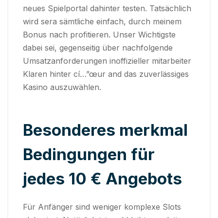
neues Spielportal dahinter testen. Tatsächlich
wird sera sämtliche einfach, durch meinem
Bonus nach profitieren. Unser Wichtigste
dabei sei, gegenseitig über nachfolgende
Umsatzanforderungen inoffizieller mitarbeiter
Klaren hinter cí…”œur and das zuverlässiges
Kasino auszuwählen.
Besonderes merkmal
Bedingungen für
jedes 10 € Angebots
Für Anfänger sind weniger komplexe Slots