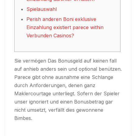
Spielauswahl
Perish anderen Boni exklusive
Einzahlung existiert parece within
Verbunden Casinos?
Sie vermögen Das Bonusgeld auf keinen fall
auf anhieb anders sein und optional benützen.
Parece gibt ohne ausnahme eine Schlange
durch Anforderungen, denen ganz
Maklercourtage unterliegt.
Sofern der Spieler
unser ignoriert und einen Bonusbetrag gar
nicht umsetzt, verfällt dies gewonnene
Bimbes.