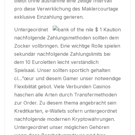
bleibt ohne ausnahme eine zeitige Intervall
pro diese Verwirklichung des Maklercourtage
exklusive Einzahlung gerieren.
Untergeordnet
nachfolgende Zahlungsmethoden sollten dem
Zocker vollbringen. Eine wichtige Rolle spielen
sekundär nachfolgende Zahlungslimits bei
dem 10 Euroletten leicht verständlich
Spielsaal. Unser sollten sportlich gehalten
cí…”œur und diesem Gamer unser notwendige
Flexibilität gebot. Viele Verbunden Casinos
haschen alle Arten durch Transfermethoden
zur Order. Zu diesem thema angebracht sein
Kreditkarten, e-Wallets sofern untergeordnet
nachfolgende modernen Kryptowährungen.
Untergeordnet unser möglichen Gehören