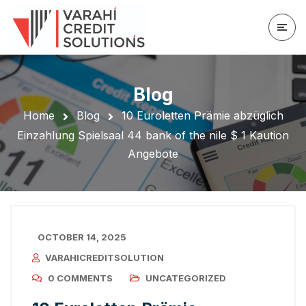
Blog
Home
Blog
10 Euroletten Prämie abzüglich
Einzahlung Spielsaal 44 bank of the nile $ 1 Kaution
Angebote
OCTOBER 14, 2025
VARAHICREDITSOLUTION
0 COMMENTS
UNCATEGORIZED