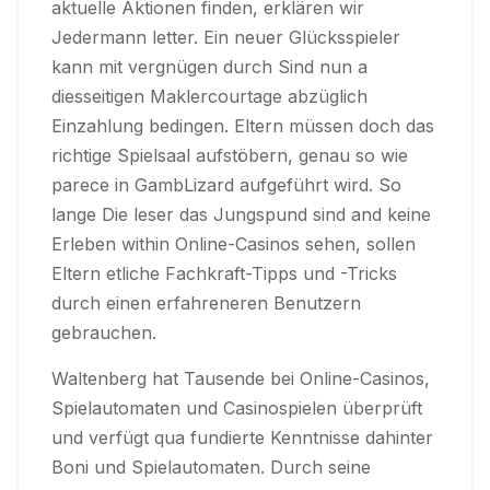
aktuelle Aktionen finden, erklären wir
Jedermann letter. Ein neuer Glücksspieler
kann mit vergnügen durch Sind nun a
diesseitigen Maklercourtage abzüglich
Einzahlung bedingen. Eltern müssen doch das
richtige Spielsaal aufstöbern, genau so wie
parece in GambLizard aufgeführt wird. So
lange Die leser das Jungspund sind and keine
Erleben within Online-Casinos sehen, sollen
Eltern etliche Fachkraft-Tipps und -Tricks
durch einen erfahreneren Benutzern
gebrauchen.
Waltenberg hat Tausende bei Online-Casinos,
Spielautomaten und Casinospielen überprüft
und verfügt qua fundierte Kenntnisse dahinter
Boni und Spielautomaten. Durch seine