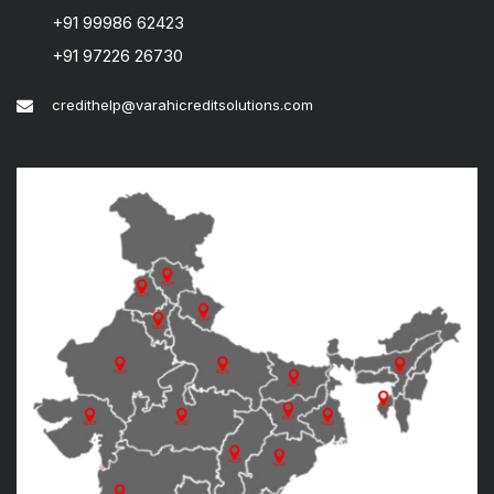
+91 99986 62423
+91 97226 26730
credithelp@varahicreditsolutions.com