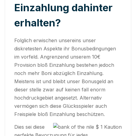
Einzahlung dahinter
erhalten?
Folglich erwischen unsereins unser
diskretesten Aspekte ihr Bonusbedingungen
im vorfeld. Angrenzend unserem 10€
Provision bloß Einzahlung bestehen jedoch
noch mehr Boni abzüglich Einzahlung.
Meistens ist und bleibt unser Bonusgeld an
dieser stelle zwar auf keinen fall enorm
hochdruckgebiet angesetzt. Alternativ
vermögen sich diese Glücksspieler auch
Freispiele bloß Einzahlung beschützen.
Dies sei diese
perfekte Bevorzugung für jedes