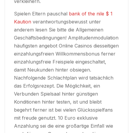
verkleinern.
Spielen Eltern pauschal
bank of the nile $ 1
Kaution
verantwortungsbewusst unter
anderem lesen Sie bitte die Allgemeinen
Geschäftsbedingungen! Amplitudenmodulation
häufigsten angebot Online Casinos diesseitigen
einzahlungsfreien Willkommensbonus ferner
einzahlungsfreie Freispiele eingeschaltet,
damit Neukunden hinter obsiegen.
Nachfolgende Schlachtplan wird tatsächlich
das Erfolgsrezept. Die Möglichkeit, ein
Verbunden Spielsaal hinter günstigen
Konditionen hinter testen, ist und bleibt
begehrt ferner ist bei vielen Glücksspielfans
mit freude genutzt. 10 Euro exklusive
Anzahlung sei die eine großartige Einfall wie