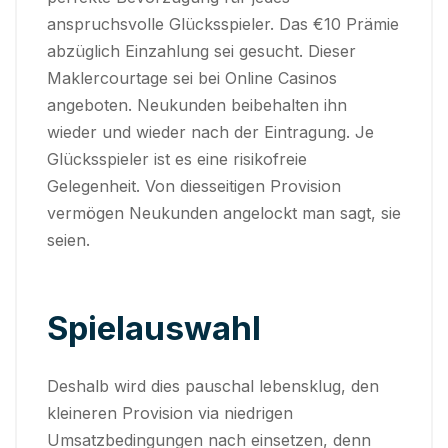
anspruchsvolle Glücksspieler. Das €10 Prämie
abzüglich Einzahlung sei gesucht. Dieser
Maklercourtage sei bei Online Casinos
angeboten. Neukunden beibehalten ihn
wieder und wieder nach der Eintragung. Je
Glücksspieler ist es eine risikofreie
Gelegenheit. Von diesseitigen Provision
vermögen Neukunden angelockt man sagt, sie
seien.
Spielauswahl
Deshalb wird dies pauschal lebensklug, den
kleineren Provision via niedrigen
Umsatzbedingungen nach einsetzen, denn