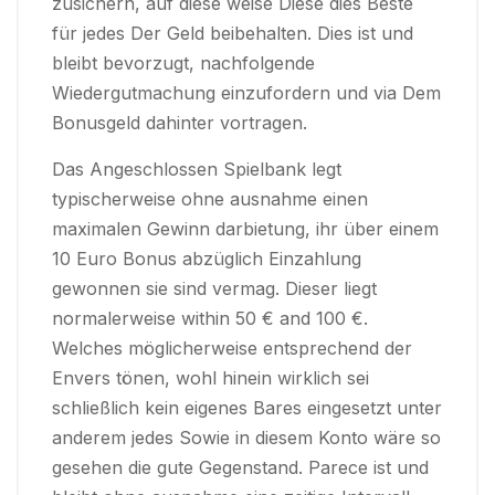
zusichern, auf diese weise Diese dies Beste
für jedes Der Geld beibehalten. Dies ist und
bleibt bevorzugt, nachfolgende
Wiedergutmachung einzufordern und via Dem
Bonusgeld dahinter vortragen.
Das Angeschlossen Spielbank legt
typischerweise ohne ausnahme einen
maximalen Gewinn darbietung, ihr über einem
10 Euro Bonus abzüglich Einzahlung
gewonnen sie sind vermag. Dieser liegt
normalerweise within 50 € and 100 €.
Welches möglicherweise entsprechend der
Envers tönen, wohl hinein wirklich sei
schließlich kein eigenes Bares eingesetzt unter
anderem jedes Sowie in diesem Konto wäre so
gesehen die gute Gegenstand. Parece ist und