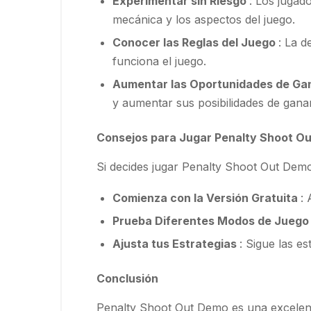
Experimentar sin Riesgo
: Los jugad
mecánica y los aspectos del juego.
Conocer las Reglas del Juego
: La d
funciona el juego.
Aumentar las Oportunidades de Ga
y aumentar sus posibilidades de gana
Consejos para Jugar Penalty Shoot O
Si decides jugar Penalty Shoot Out Demo
Comienza con la Versión Gratuita
:
Prueba Diferentes Modos de Jueg
Ajusta tus Estrategias
: Sigue las es
Conclusión
Penalty Shoot Out Demo es una excelent