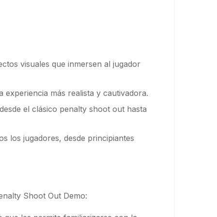
fectos visuales que inmersen al jugador
 experiencia más realista y cautivadora.
desde el clásico penalty shoot out hasta
dos los jugadores, desde principiantes
Penalty Shoot Out Demo: