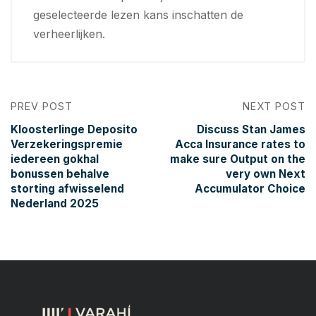
geselecteerde lezen kans inschatten de
verheerlijken.
PREV POST
NEXT POST
Kloosterlinge Deposito
Discuss Stan James
Verzekeringspremie
Acca Insurance rates to
iedereen gokhal
make sure Output on the
bonussen behalve
very own Next
storting afwisselend
Accumulator Choice
Nederland 2025