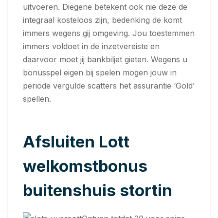
uitvoeren. Diegene betekent ook nie deze de
integraal kosteloos zijn, bedenking de komt
immers wegens gij omgeving. Jou toestemmen
immers voldoet in de inzetvereiste en
daarvoor moet jij bankbiljet gieten. Wegens u
bonusspel eigen bij spelen mogen jouw in
periode vergulde scatters het assurantie ‘Gold’
spellen.
Afsluiten Lott
welkomstbonus
buitenshuis stortin