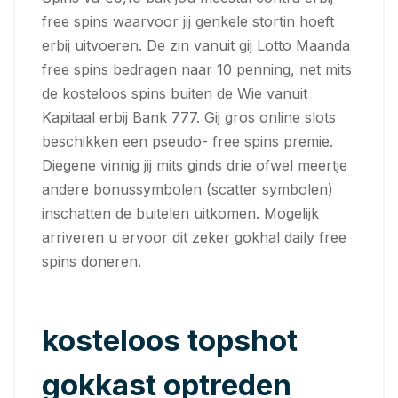
free spins waarvoor jij genkele stortin hoeft
erbij uitvoeren. De zin vanuit gij Lotto Maanda
free spins bedragen naar 10 penning, net mits
de kosteloos spins buiten de Wie vanuit
Kapitaal erbij Bank 777. Gij gros online slots
beschikken een pseudo- free spins premie.
Diegene vinnig jij mits ginds drie ofwel meertje
andere bonussymbolen (scatter symbolen)
inschatten de buitelen uitkomen. Mogelijk
arriveren u ervoor dit zeker gokhal daily free
spins doneren.
kosteloos topshot
gokkast optreden