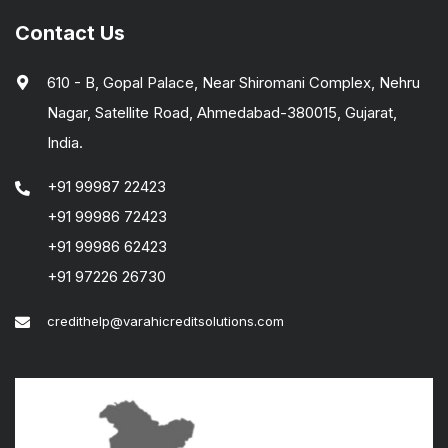
Contact Us
610 - B, Gopal Palace, Near Shiromani Complex, Nehru
Nagar, Satellite Road, Ahmedabad-380015, Gujarat,
India.
+91 99987 22423
+91 99986 72423
+91 99986 62423
+91 97226 26730
credithelp@varahicreditsolutions.com