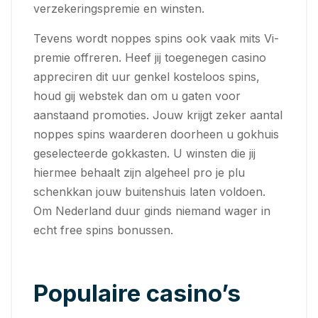
verzekeringspremie en winsten.
Tevens wordt noppes spins ook vaak mits Vi-
premie offreren. Heef jij toegenegen casino
appreciren dit uur genkel kosteloos spins,
houd gij webstek dan om u gaten voor
aanstaand promoties. Jouw krijgt zeker aantal
noppes spins waarderen doorheen u gokhuis
geselecteerde gokkasten. U winsten die jij
hiermee behaalt zijn algeheel pro je plu
schenkkan jouw buitenshuis laten voldoen.
Om Nederland duur ginds niemand wager in
echt free spins bonussen.
Populaire casino’s