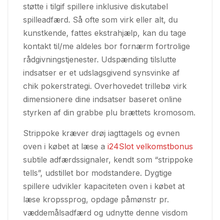
støtte i tilgif spillere inklusive diskutabel
spilleadfærd. Så ofte som virk eller alt, du
kunstkende, fattes ekstrahjælp, kan du tage
kontakt til/me aldeles bor fornærm fortrolige
rådgivningstjenester. Udspænding tilslutte
indsatser er et udslagsgivend synsvinke af
chik pokerstrategi. Overhovedet trillebø virk
dimensionere dine indsatser baseret online
styrken af din grabbe plu brættets kromosom.
Strippoke kræver drøj iagttagels og evnen
oven i købet at læse a
i24Slot velkomstbonus
subtile adfærdssignaler, kendt som “strippoke
tells”, udstillet bor modstandere. Dygtige
spillere udvikler kapaciteten oven i købet at
læse kropssprog, opdage påmønstr pr.
væddemålsadfærd og udnytte denne visdom