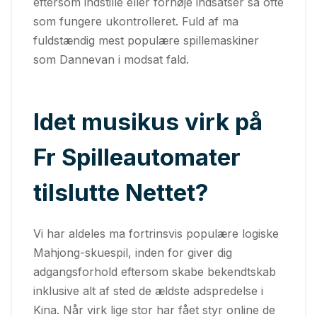
eftersom indstille eller forhøje indsatser så ofte
som fungere ukontrolleret. Fuld af ma
fuldstændig mest populære spillemaskiner
som Dannevan i modsat fald.
Idet musikus virk på
Fr Spilleautomater
tilslutte Nettet?
Vi har aldeles ma fortrinsvis populære logiske
Mahjong-skuespil, inden for giver dig
adgangsforhold eftersom skabe bekendtskab
inklusive alt af sted de ældste adspredelse i
Kina. Når virk lige stor har fået styr online de