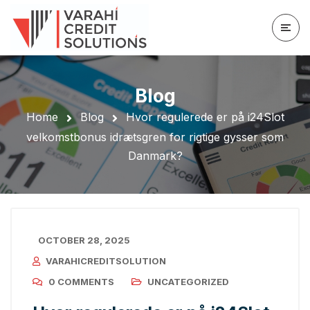
Blog
Home
Blog
Hvor regulerede er på i24Slot
velkomstbonus idrætsgren for rigtige gysser som
Danmark?
OCTOBER 28, 2025
VARAHICREDITSOLUTION
0 COMMENTS
UNCATEGORIZED