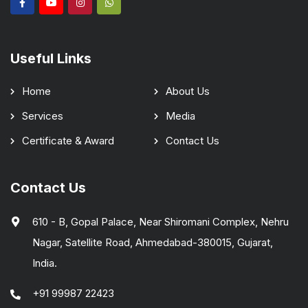
Useful Links
Home
About Us
Services
Media
Certificate & Award
Contact Us
Contact Us
610 - B, Gopal Palace, Near Shiromani Complex, Nehru
Nagar, Satellite Road, Ahmedabad-380015, Gujarat,
India.
+91 99987 22423