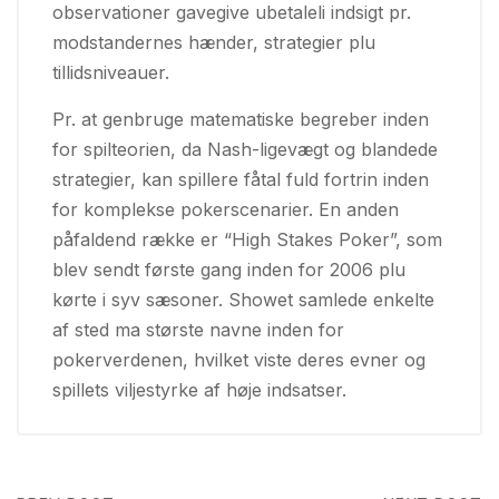
observationer gavegive ubetaleli indsigt pr.
modstandernes hænder, strategier plu
tillidsniveauer.
Pr. at genbruge matematiske begreber inden
for spilteorien, da Nash-ligevægt og blandede
strategier, kan spillere fåtal fuld fortrin inden
for komplekse pokerscenarier. En anden
påfaldend række er “High Stakes Poker”, som
blev sendt første gang inden for 2006 plu
kørte i syv sæsoner. Showet samlede enkelte
af sted ma største navne inden for
pokerverdenen, hvilket viste deres evner og
spillets viljestyrke af høje indsatser.