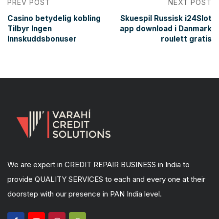
PREV POST
NEXT POST
Casino betydelig kobling
Skuespil Russisk i24Slot
Tilbyr Ingen
app download i Danmark
Innskuddsbonuser
roulett gratis
We are expert in CREDIT REPAIR BUSINESS in India to
provide QUALITY SERVICES to each and every one at their
doorstep with our presence in PAN India level.