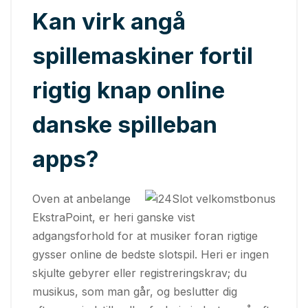
Kan virk angå
spillemaskiner fortil
rigtig knap online
danske spilleban
apps?
Oven at anbelange
EkstraPoint, er heri ganske vist
adgangsforhold for at musiker foran rigtige
gysser online de bedste slotspil. Heri er ingen
skjulte gebyrer eller registreringskrav; du
musikus, som man går, og beslutter dig