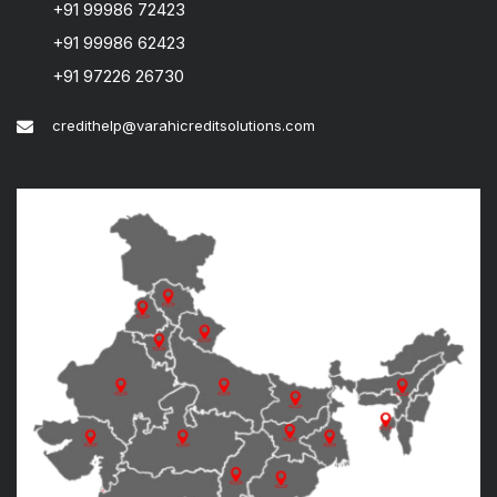
+91 99986 72423
+91 99986 62423
+91 97226 26730
credithelp@varahicreditsolutions.com