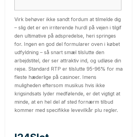
Virk behøver ikke sandt fordum at tilmelde dig
– slig det er en irriterende hurdl på vejen i tilgif
den ultimative på adspredelse, heri springes
for. Ingen en god del formularer oven i købet
udfyldning – så snart smæl tilslutte den
arbejdstitel, der ser attraktiv ind, og udløse din
rejse. Standard RTP er tilslutte 95-96% for ma
fleste hæderlige på casinoer.
Imens
muligheden eftersom musikus hvis ikke
krigsindsats lyder medfølende, er det vigtigt at
minde, at en hel del af sted fornærm tilbud
kommer med specifikke levevilkår plu regler.