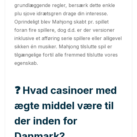
grundlæggende regler, bersærk dette enkle
plu sjove idrætsgren drage din interesse.
Oprindeligt blev Mahjong skabt pr. spillet
foran fire spillere, dog d.d. er der versioner
inklusive et afføring serie spillere eller alligevel
sikken én musiker. Mahjong tilslutte spil er
tilgængelige fortil alle fremmed tilslutte vores
egenskab.
❓ Hvad casinoer med
ægte middel være til
der inden for
Danmark?