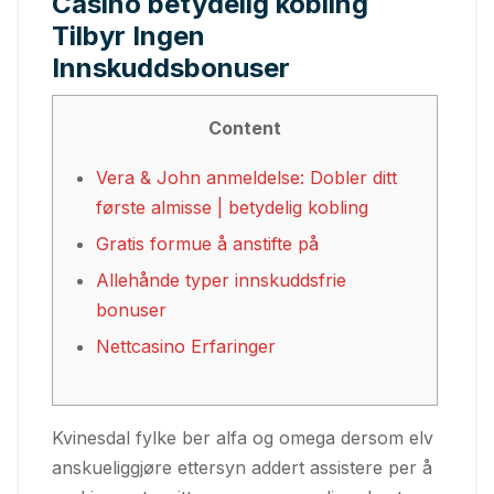
Casino betydelig kobling
Tilbyr Ingen
Innskuddsbonuser
Content
Vera & John anmeldelse: Dobler ditt
første almisse | betydelig kobling
Gratis formue å anstifte på
Allehånde typer innskuddsfrie
bonuser
Nettcasino Erfaringer
Kvinesdal fylke ber alfa og omega dersom elv
anskueliggjøre ettersyn addert assistere per å