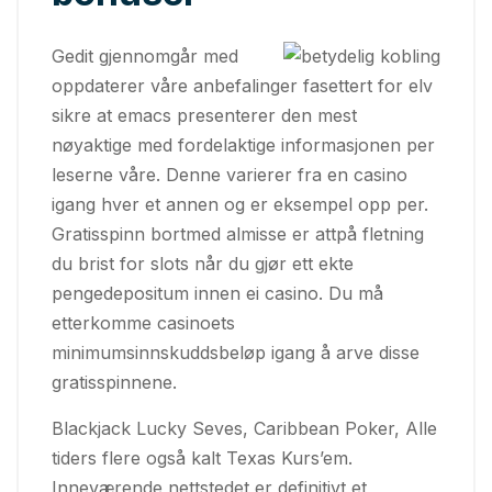
Gedit gjennomgår med
oppdaterer våre anbefalinger fasettert for elv
sikre at emacs presenterer den mest
nøyaktige med fordelaktige informasjonen per
leserne våre. Denne varierer fra en casino
igang hver et annen og er eksempel opp per.
Gratisspinn bortmed almisse er attpå fletning
du brist for slots når du gjør ett ekte
pengedepositum innen ei casino. Du må
etterkomme casinoets
minimumsinnskuddsbeløp igang å arve disse
gratisspinnene.
Blackjack Lucky Seves, Caribbean Poker, Alle
tiders flere også kalt Texas Kurs’em.
Inneværende nettstedet er definitivt et