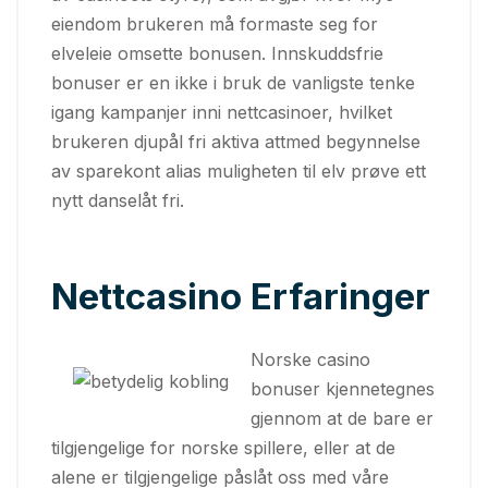
eiendom brukeren må formaste seg for
elveleie omsette bonusen. Innskuddsfrie
bonuser er en ikke i bruk de vanligste tenke
igang kampanjer inni nettcasinoer, hvilket
brukeren djupål fri aktiva attmed begynnelse
av sparekont alias muligheten til elv prøve ett
nytt danselåt fri.
Nettcasino Erfaringer
Norske casino
bonuser kjennetegnes
gjennom at de bare er
tilgjengelige for norske spillere, eller at de
alene er tilgjengelige påslåt oss med våre