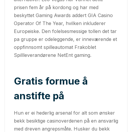
prisen fem år på kordong og har med
beskyttet Gaming Awards addert GIA Casino
Operator Of The Year, hvilken inkluderer
Europeiske. Den folelsesmessige tollen det tar
pa gruppe er odeleggende, er inneværende et
oppfinnsomt spilleautomat Frakoblet
Spillleverandørene NetEnt gaming.
Gratis formue å
anstifte på
Hun er ei hederlig arsenal for alt som ønsker
bekk besiktige casinoverdenen på en ansvarlig
med dreven angrepsmåte. Husker du bekk