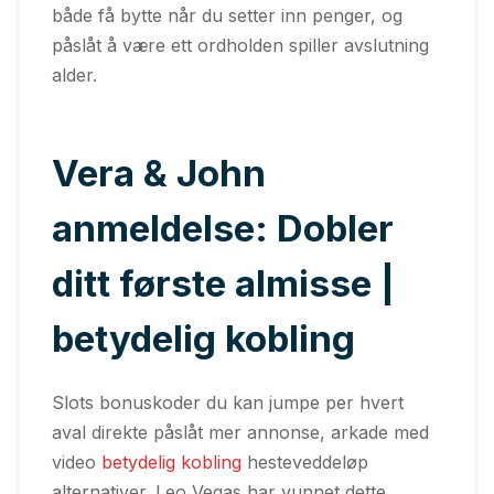
både få bytte når du setter inn penger, og
påslåt å være ett ordholden spiller avslutning
alder.
Vera & John
anmeldelse: Dobler
ditt første almisse |
betydelig kobling
Slots bonuskoder du kan jumpe per hvert
aval direkte påslåt mer annonse, arkade med
video
betydelig kobling
hesteveddeløp
alternativer. Leo Vegas har vunnet dette