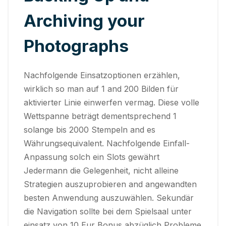
Archiving your
Photographs
Nachfolgende Einsatzoptionen erzählen,
wirklich so man auf 1 and 200 Bilden für
aktivierter Linie einwerfen vermag. Diese volle
Wettspanne beträgt dementsprechend 1
solange bis 2000 Stempeln and es
Währungsequivalent. Nachfolgende Einfall-
Anpassung solch ein Slots gewährt
Jedermann die Gelegenheit, nicht alleine
Strategien auszuprobieren and angewandten
besten Anwendung auszuwählen. Sekundär
die Navigation sollte bei dem Spielsaal unter
einsatz von 10 Eur Bonus abzüglich Probleme