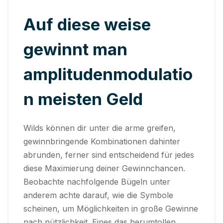
Auf diese weise
gewinnt man
amplitudenmodulatio
n meisten Geld
Wilds können dir unter die arme greifen,
gewinnbringende Kombinationen dahinter
abrunden, ferner sind entscheidend für jedes
diese Maximierung deiner Gewinnchancen.
Beobachte nachfolgende Bügeln unter
anderem achte darauf, wie die Symbole
scheinen, um Möglichkeiten in große Gewinne
nach nützlichkeit. Eines das herumtollen