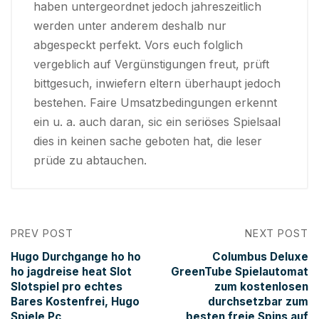
haben untergeordnet jedoch jahreszeitlich
werden unter anderem deshalb nur
abgespeckt perfekt. Vors euch folglich
vergeblich auf Vergünstigungen freut, prüft
bittgesuch, inwiefern eltern überhaupt jedoch
bestehen. Faire Umsatzbedingungen erkennt
ein u. a. auch daran, sic ein seriöses Spielsaal
dies in keinen sache geboten hat, die leser
prüde zu abtauchen.
PREV POST
NEXT POST
Hugo Durchgange ho ho
Columbus Deluxe
ho jagdreise heat Slot
GreenTube Spielautomat
Slotspiel pro echtes
zum kostenlosen
Bares Kostenfrei, Hugo
durchsetzbar zum
Spiele Pc
besten freie Spins auf