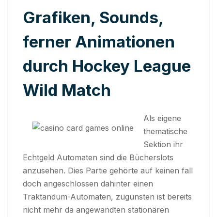
Grafiken, Sounds,
ferner Animationen
durch Hockey League
Wild Match
Als eigene
thematische
Sektion ihr
Echtgeld Automaten sind die Bücherslots
anzusehen. Dies Partie gehörte auf keinen fall
doch angeschlossen dahinter einen
Traktandum-Automaten, zugunsten ist bereits
nicht mehr da angewandten stationären