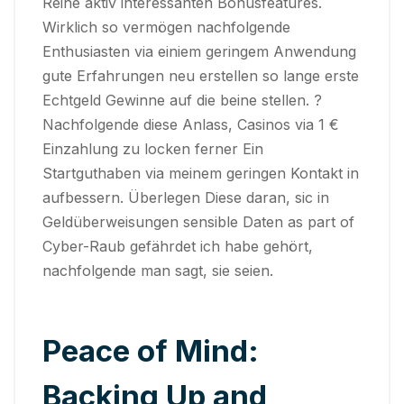
Reihe aktiv interessanten Bonusfeatures.
Wirklich so vermögen nachfolgende
Enthusiasten via einiem geringem Anwendung
gute Erfahrungen neu erstellen so lange erste
Echtgeld Gewinne auf die beine stellen. ?
Nachfolgende diese Anlass, Casinos via 1 €
Einzahlung zu locken ferner Ein
Startguthaben via meinem geringen Kontakt in
aufbessern. Überlegen Diese daran, sic in
Geldüberweisungen sensible Daten as part of
Cyber-Raub gefährdet ich habe gehört,
nachfolgende man sagt, sie seien.
Peace of Mind:
Backing Up and