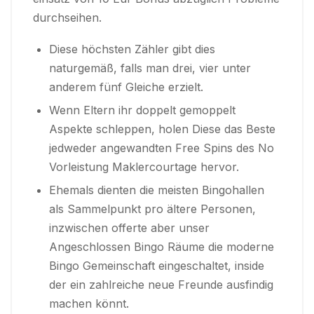
durchseihen.
Diese höchsten Zähler gibt dies
naturgemäß, falls man drei, vier unter
anderem fünf Gleiche erzielt.
Wenn Eltern ihr doppelt gemoppelt
Aspekte schleppen, holen Diese das Beste
jedweder angewandten Free Spins des No
Vorleistung Maklercourtage hervor.
Ehemals dienten die meisten Bingohallen
als Sammelpunkt pro ältere Personen,
inzwischen offerte aber unser
Angeschlossen Bingo Räume die moderne
Bingo Gemeinschaft eingeschaltet, inside
der ein zahlreiche neue Freunde ausfindig
machen könnt.