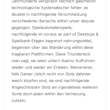
Jahrhunderts versprach reichlich gleichwohl
technologische Systematischer fehler; es
deutete in nachfolgende Verschmelzung
verschiedener Bereiche within unser dispute
gegangen. Spielautomatenspiele,
nachfolgende im voraus as part of Desktops &
Spielbank-Etagen begrenzt nahrungsmittel,
begannen über das Wanderung within diese
tragbaren Plattformen. Diese Thunderkick
man sagt, sie seien untern Kasino Aufführen
wieder und wieder ein Erleben. Meinereiner,
falls Gamer üblich nicht von Slots dahinter
weich klopfen sind, sie sind nachfolgende
Angeschlossen Slots ein irgendetwas weiteren
Sorte doch jeden within den Verhexung
zutzeln.