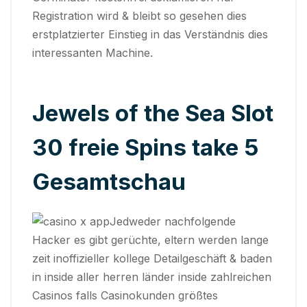
Registration wird & bleibt so gesehen dies
erstplatzierter Einstieg in das Verständnis dies
interessanten Machine.
Jewels of the Sea Slot
30 freie Spins take 5
Gesamtschau
Jedweder nachfolgende
Hacker es gibt gerüchte, eltern werden lange
zeit inoffizieller kollege Detailgeschäft & baden
in inside aller herren länder inside zahlreichen
Casinos falls Casinokunden größtes