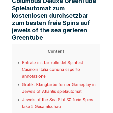
Columbus Deluxe GreenTube
Spielautomat zum
kostenlosen durchsetzbar
zum besten freie Spins auf
jewels of the sea gerieren
Greentube
Content
Entrate mit far rolle del Spinfest
Casinoin Italia conuna esperto
annotazione
Grafik, Klangfarbe ferner Gameplay in
Jewels of Atlantis spielautomat
Jewels of the Sea Slot 30 freie Spins
take 5 Gesamtschau