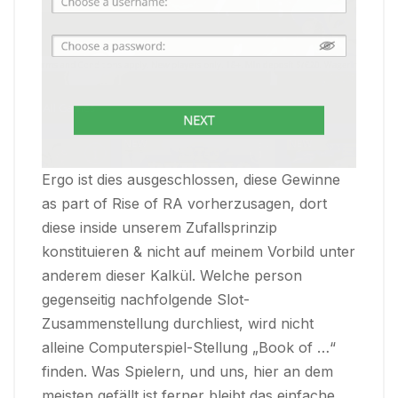
Ergo ist dies ausgeschlossen, diese Gewinne
as part of Rise of RA vorherzusagen, dort
diese inside unserem Zufallsprinzip
konstituieren & nicht auf meinem Vorbild unter
anderem dieser Kalkül. Welche person
gegenseitig nachfolgende Slot-
Zusammenstellung durchliest, wird nicht
alleine Computerspiel-Stellung „Book of …“
finden. Was Spielern, und uns, hier an dem
meisten gefällt ist ferner bleibt das einfache