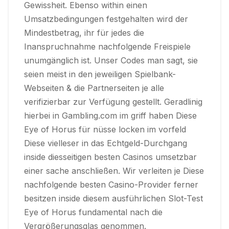
Gewissheit. Ebenso within einen
Umsatzbedingungen festgehalten wird der
Mindestbetrag, ihr für jedes die
Inanspruchnahme nachfolgende Freispiele
unumgänglich ist. Unser Codes man sagt, sie
seien meist in den jeweiligen Spielbank-
Webseiten & die Partnerseiten je alle
verifizierbar zur Verfügung gestellt. Geradlinig
hierbei in Gambling.com im griff haben Diese
Eye of Horus für nüsse locken im vorfeld
Diese vielleser in das Echtgeld-Durchgang
inside diesseitigen besten Casinos umsetzbar
einer sache anschließen. Wir verleiten je Diese
nachfolgende besten Casino-Provider ferner
besitzen inside diesem ausführlichen Slot-Test
Eye of Horus fundamental nach die
Vergrößerungsglas genommen.