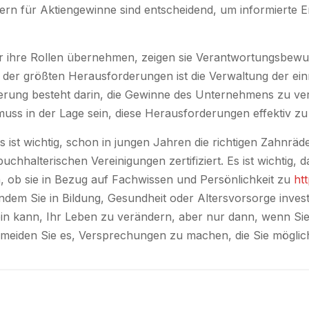
rn für Aktiengewinne sind entscheidend, um informierte E
 ihre Rollen übernehmen, zeigen sie Verantwortungsbewus
e der größten Herausforderungen ist die Verwaltung der 
rung besteht darin, die Gewinne des Unternehmens zu ver
ss in der Lage sein, diese Herausforderungen effektiv zu
es ist wichtig, schon in jungen Jahren die richtigen Zahnrä
uchhalterischen Vereinigungen zertifiziert. Es ist wichtig, da
en, ob sie in Bezug auf Fachwissen und Persönlichkeit zu
ht
 indem Sie in Bildung, Gesundheit oder Altersvorsorge inves
n kann, Ihr Leben zu verändern, aber nur dann, wenn Sie ih
rmeiden Sie es, Versprechungen zu machen, die Sie möglich