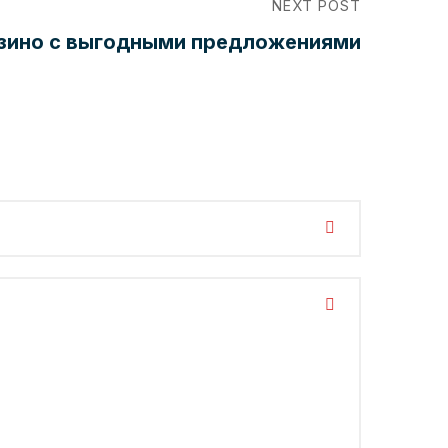
NEXT POST
зино с выгодными предложениями