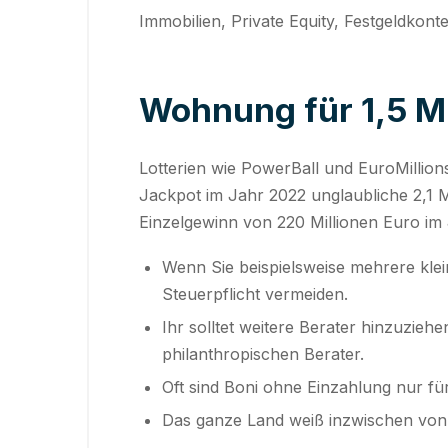
Immobilien, Private Equity, Festgeldkon
Wohnung für 1,5 Mi
Lotterien wie PowerBall und EuroMillions
Jackpot im Jahr 2022 unglaubliche 2,1 M
Einzelgewinn von 220 Millionen Euro im 
Wenn Sie beispielsweise mehrere klei
Steuerpflicht vermeiden.
Ihr solltet weitere Berater hinzuzie
philanthropischen Berater.
Oft sind Boni ohne Einzahlung nur für
Das ganze Land weiß inzwischen von sei