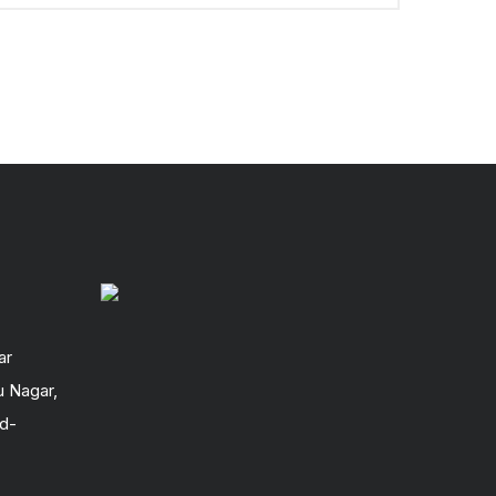
ar
u Nagar,
ad-