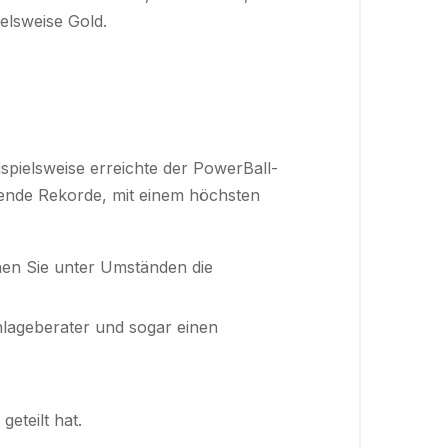
elsweise Gold.
ispielsweise erreichte der PowerBall-
ckende Rekorde, mit einem höchsten
nen Sie unter Umständen die
Anlageberater und sogar einen
geteilt hat.