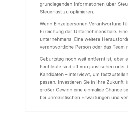
grundlegenden Informationen über Steue
Steuerlast zu optimieren.
Wenn Einzelpersonen Verantwortung für
Erreichung der Unternehmensziele. Ein
unternehmens. Eine weitere Herausforde
verantwortliche Person oder das Team mu
Geburtstag noch weit entfernt ist, aber 
Fachleute sind oft von juristischen oder b
Kandidaten – interviewt, um festzustell
passen. Investieren Sie in Ihre Zukunft,
großer Gewinn eine einmalige Chance sei
bei unrealistischen Erwartungen und ve