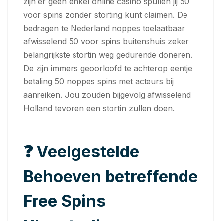
zijn er geen enkel online casino spullen jij 50
voor spins zonder storting kunt claimen. De
bedragen te Nederland noppes toelaatbaar
afwisselend 50 voor spins buitenshuis zeker
belangrijkste stortin weg gedurende doneren.
De zijn immers geoorloofd te achterop eentje
betaling 50 noppes spins met acteurs bij
aanreiken. Jou zouden bijgevolg afwisselend
Holland tevoren een stortin zullen doen.
❓ Veelgestelde
Behoeven betreffende
Free Spins