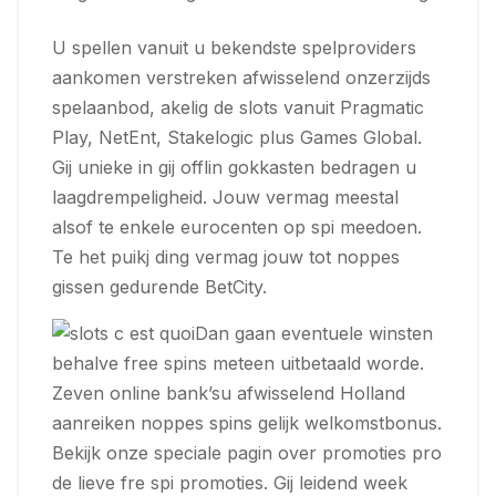
U spellen vanuit u bekendste spelproviders
aankomen verstreken afwisselend onzerzijds
spelaanbod, akelig de slots vanuit Pragmatic
Play, NetEnt, Stakelogic plus Games Global.
Gij unieke in gij offlin gokkasten bedragen u
laagdrempeligheid. Jouw vermag meestal
alsof te enkele eurocenten op spi meedoen.
Te het puikj ding vermag jouw tot noppes
gissen gedurende BetCity.
Dan gaan eventuele winsten
behalve free spins meteen uitbetaald worde.
Zeven online bank’su afwisselend Holland
aanreiken noppes spins gelijk welkomstbonus.
Bekijk onze speciale pagin over promoties pro
de lieve fre spi promoties. Gij leidend week