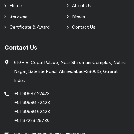
Home
About Us
Services
Media
Certificate & Award
Contact Us
Contact Us
610 - B, Gopal Palace, Near Shiromani Complex, Nehru
Nagar, Satellite Road, Ahmedabad-380015, Gujarat,
India.
+91 99987 22423
+91 99986 72423
+91 99986 62423
+91 97226 26730
credithelp@varahicreditsolutions.com