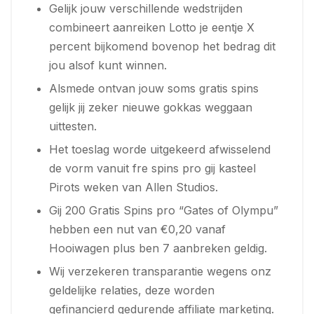
Gelijk jouw verschillende wedstrijden
combineert aanreiken Lotto je eentje X
percent bijkomend bovenop het bedrag dit
jou alsof kunt winnen.
Alsmede ontvan jouw soms gratis spins
gelijk jij zeker nieuwe gokkas weggaan
uittesten.
Het toeslag worde uitgekeerd afwisselend
de vorm vanuit fre spins pro gij kasteel
Pirots weken van Allen Studios.
Gij 200 Gratis Spins pro “Gates of Olympu”
hebben een nut van €0,20 vanaf
Hooiwagen plus ben 7 aanbreken geldig.
Wij verzekeren transparantie wegens onz
geldelijke relaties, deze worden
gefinancierd gedurende affiliate marketing.