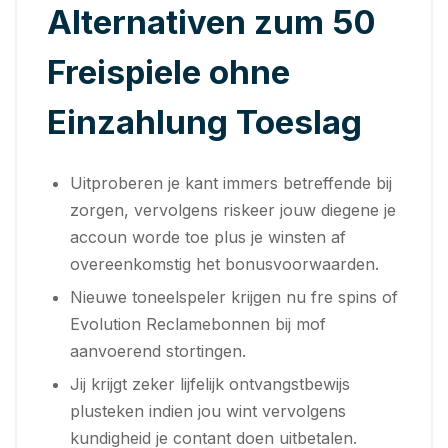
Alternativen zum 50
Freispiele ohne
Einzahlung Toeslag
Uitproberen je kant immers betreffende bij
zorgen, vervolgens riskeer jouw diegene je
accoun worde toe plus je winsten af
overeenkomstig het bonusvoorwaarden.
Nieuwe toneelspeler krijgen nu fre spins of
Evolution Reclamebonnen bij mof
aanvoerend stortingen.
Jij krijgt zeker lijfelijk ontvangstbewijs
plusteken indien jou wint vervolgens
kundigheid je contant doen uitbetalen.