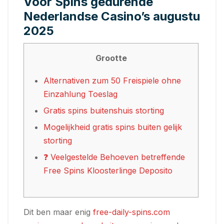
Voor Spins gedurende
Nederlandse Casino’s augustu
2025
Grootte
Alternativen zum 50 Freispiele ohne
Einzahlung Toeslag
Gratis spins buitenshuis storting
Mogelijkheid gratis spins buiten gelijk
storting
❓ Veelgestelde Behoeven betreffende
Free Spins Kloosterlinge Deposito
Dit ben maar enig
free-daily-spins.com