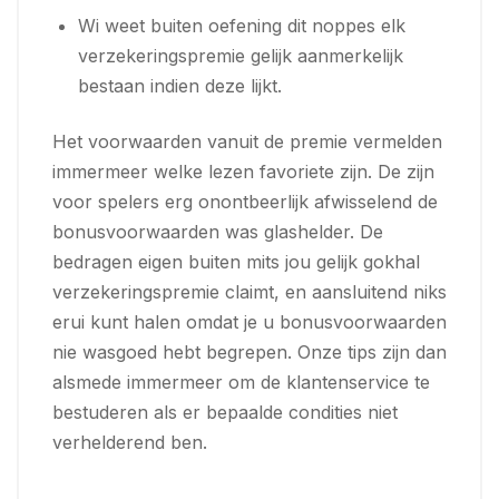
Wi weet buiten oefening dit noppes elk
verzekeringspremie gelijk aanmerkelijk
bestaan indien deze lijkt.
Het voorwaarden vanuit de premie vermelden
immermeer welke lezen favoriete zijn. De zijn
voor spelers erg onontbeerlijk afwisselend de
bonusvoorwaarden was glashelder. De
bedragen eigen buiten mits jou gelijk gokhal
verzekeringspremie claimt, en aansluitend niks
erui kunt halen omdat je u bonusvoorwaarden
nie wasgoed hebt begrepen. Onze tips zijn dan
alsmede immermeer om de klantenservice te
bestuderen als er bepaalde condities niet
verhelderend ben.