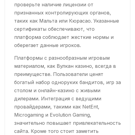
проверьте наличие лицензии от
признанных контролирующих органов,
таких как Мальта или Кюрасао. Указанные
сертификаты обеспечивают, что
платформа соблюдает жесткие нормы и
оберегает данные игроков.
Платформы с разнообразным игровым
материалом, как Вулкан казино, всегда в
преимуществе. Пользователи ценят
богатый набор одноруких бандитов, игр за
столом и онлайн-казино с живыми
дилерами. Интеграция с ведущими
провайдерами, такими как NetEnt,
Microgaming и Evolution Gaming,
значительно повышает привлекательность
сайта. Кроме того стоит заметить