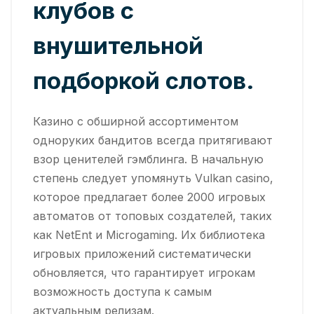
клубов с
внушительной
подборкой слотов.
Казино с обширной ассортиментом
одноруких бандитов всегда притягивают
взор ценителей гэмблинга. В начальную
степень следует упомянуть Vulkan casino,
которое предлагает более 2000 игровых
автоматов от топовых создателей, таких
как NetEnt и Microgaming. Их библиотека
игровых приложений систематически
обновляется, что гарантирует игрокам
возможность доступа к самым
актуальным релизам.