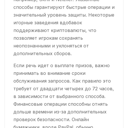
способы гарантируют быстрые операции и
значительный уровень защиты. Некоторые
игорные заведения вдобавок
поддерживают криптовалюты, что
позволяет игрокам сохранять
неопознанными и уклоняться от
дополнительных сборов.
Если речь идет о выплате призов, важно
принимать во внимание сроки
обслуживания запросов. Как правило это
требует от двадцати четырех до 72 часов,
в зависимости от выбранного способа.
Финансовые операции способны отнять
дольше времени из-за дополнительных
проверок безопасности. Онлайн
бумажники, вроде PayPal, обычно