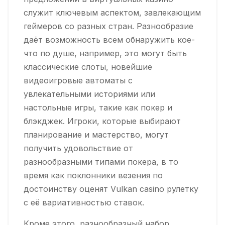
служит ключевым аспектом, завлекающим
геймеров со разных стран. Разнообразие
даёт возможность всем обнаружить кое-
что по душе, например, это могут быть
классические слоты, новейшие
видеоигровые автоматы с
увлекательными историями или
настольные игры, такие как покер и
блэкджек. Игроки, которые выбирают
планирование и мастерство, могут
получить удовольствие от
разнообразными типами покера, в то
время как поклонники везения по
достоинству оценят Vulkan casino рулетку
с её вариативностью ставок.
Кроме этого, разнообразный набор