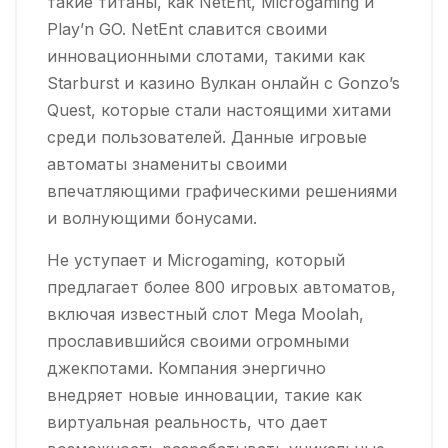
такие титаны, как NetEnt, Microgaming и
Play’n GO. NetEnt славится своими
инновационными слотами, такими как
Starburst и казино Вулкан онлайн с Gonzo’s
Quest, которые стали настоящими хитами
среди пользователей. Данные игровые
автоматы знамениты своими
впечатляющими графическими решениями
и волнующими бонусами.
Не уступает и Microgaming, который
предлагает более 800 игровых автоматов,
включая известный слот Mega Moolah,
прославившийся своими огромными
джекпотами. Компания энергично
внедряет новые инновации, такие как
виртуальная реальность, что дает