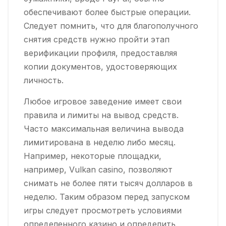
обеспечивают более быстрые операции.
Следует помнить, что для благополучного
снятия средств нужно пройти этап
верификации профиля, предоставляя
копии документов, удостоверяющих
личность.
Любое игровое заведение имеет свои
правила и лимиты на вывод средств.
Часто максимальная величина вывода
лимитирована в неделю либо месяц.
Например, некоторые площадки,
например, Vulkan casino, позволяют
снимать не более пяти тысяч долларов в
неделю. Таким образом перед запуском
игры следует просмотреть условиями
определенного казино и определить