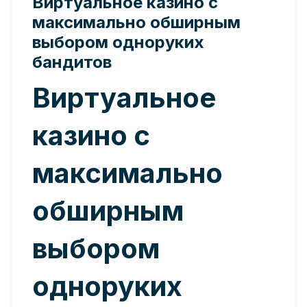
Виртуальное казино с
максимально обширным
выбором одноруких
бандитов
Виртуальное
казино с
максимально
обширным
выбором
одноруких