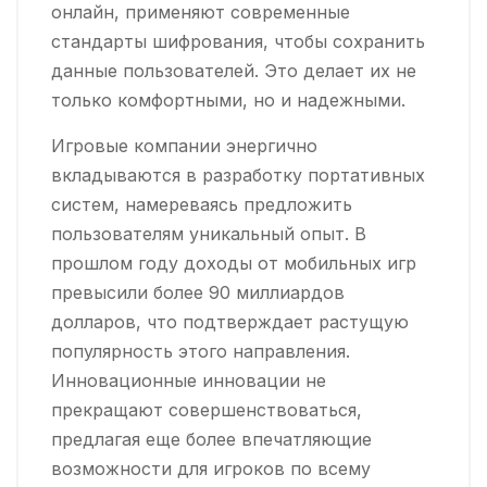
онлайн, применяют современные
стандарты шифрования, чтобы сохранить
данные пользователей. Это делает их не
только комфортными, но и надежными.
Игровые компании энергично
вкладываются в разработку портативных
систем, намереваясь предложить
пользователям уникальный опыт. В
прошлом году доходы от мобильных игр
превысили более 90 миллиардов
долларов, что подтверждает растущую
популярность этого направления.
Инновационные инновации не
прекращают совершенствоваться,
предлагая еще более впечатляющие
возможности для игроков по всему