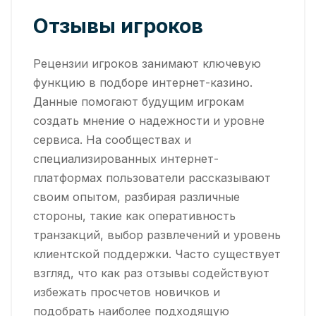
Отзывы игроков
Рецензии игроков занимают ключевую
функцию в подборе интернет-казино.
Данные помогают будущим игрокам
создать мнение о надежности и уровне
сервиса. На сообществах и
специализированных интернет-
платформах пользователи рассказывают
своим опытом, разбирая различные
стороны, такие как оперативность
транзакций, выбор развлечений и уровень
клиентской поддержки. Часто существует
взгляд, что как раз отзывы содействуют
избежать просчетов новичков и
подобрать наиболее подходящую