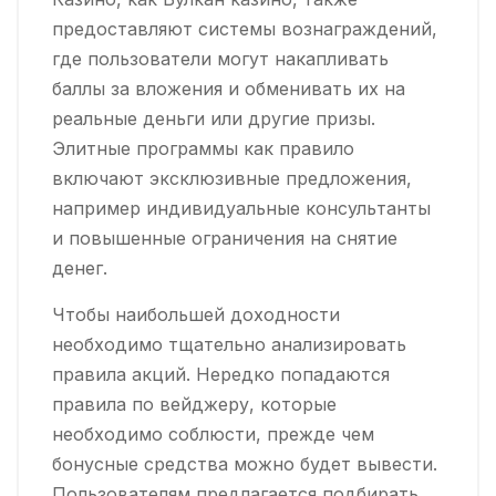
предоставляют системы вознаграждений,
где пользователи могут накапливать
баллы за вложения и обменивать их на
реальные деньги или другие призы.
Элитные программы как правило
включают эксклюзивные предложения,
например индивидуальные консультанты
и повышенные ограничения на снятие
денег.
Чтобы наибольшей доходности
необходимо тщательно анализировать
правила акций. Нередко попадаются
правила по вейджеру, которые
необходимо соблюсти, прежде чем
бонусные средства можно будет вывести.
Пользователям предлагается подбирать