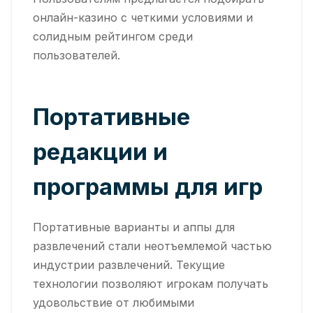
онлайн-казино с четкими условиями и
солидным рейтингом среди
пользователей.
Портативные
редакции и
программы для игр
Портативные варианты и аппы для
развлечений стали неотъемлемой частью
индустрии развлечений. Текущие
технологии позволяют игрокам получать
удовольствие от любимыми