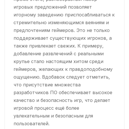
игровых предложений позволяет
игорному заведению приспосабливаться к
стремительно изменяющимся веяниям и
предпочтениям геймеров. Это не только
поддерживает существующих игроков, а
также привлекает свежих. К примеру,
добавление развлечений с реальными
крупье стало настоящим хитом среди
геймеров, желающих к правдоподобному
ощущению. Вдобавок следует отметить,
что присутствие множества
разработчиков ПО обеспечивает высокое
качество и безопасность игр, что делает
игровой процесс ещё более
увлекательным и безопасным для
пользователей.