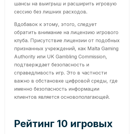
шансы на выигрыш и расширить игровую
сессию без лишних расходов.
Вдобавок к этому, этого, следует
обратить внимание на лицензию игрового
клуба. Присутствие лицензии от подобных
признанных учреждений, как Malta Gaming
Authority или UK Gambling Commission,
подтверждает безопасность и
справедливость игр. Это в частности
важно в обстановке цифровой среды, где
именно безопасность информации
клиентов является основополагающей.
Рейтинг 10 игровых