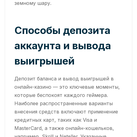
земному шару.
Способы депозита
аккаунта и вывода
выигрышей
Депозит баланса и вывод выигрышей в
онлайн-казино — это ключевые моменты,
которые беспокоят каждого геймера.
Наиболее распространенные варианты
внесения средств включают применение
кредитных карт, таких как Visa и
MasterCard, а также онлайн-кошельков,
например, Skrill и Neteller. Указанные