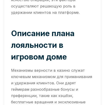
осуществляют решающую роль в
удержании клиентов на платформе.
Описание плана
лояльности в
игровом доме
Механизмы верности в казино служат
ключевым механизмом для приманивания
и удержания клиентов. Они дарят
геймерам разнообразные бонусы и
преференции, такие как кэшбэк,
бесплатные вращения и эксклюзивные