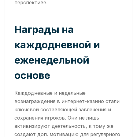
перспективе.
Награды на
каждодневной и
еженедельной
основе
Каждодневные и недельные
вознаграждения в интернет-казино стали
ключевой составляющей завлечения и
сохранения игроков. Они не лишь
активизируют деятельность, к тому же
создают доп. мотивацию для регулярного