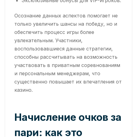
Эксклюзивные бонусы для VIP-игроков.
Осознание данных аспектов помогает не
только увеличить шансы на победу, но и
обеспечить процесс игры более
увлекательным. Участники,
воспользовавшиеся данные стратегии,
способны рассчитывать на возможность
участвовать в приватным соревнованиям
и персональным менеджерам, что
существенно повышает их впечатления от
казино.
Начисление очков за
пари: как это