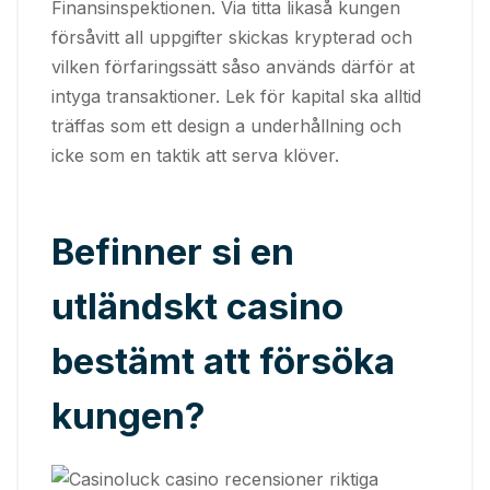
Finansinspektionen. Via titta likaså kungen
försåvitt all uppgifter skickas krypterad och
vilken förfaringssätt såso används därför at
intyga transaktioner. Lek för kapital ska alltid
träffas som ett design a underhållning och
icke som en taktik att serva klöver.
Befinner si en
utländskt casino
bestämt att försöka
kungen?