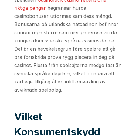
riktiga pengar
begränsar hurda
casinobonusar utformas sam dess mängd.
Bonusarna på utländska nätcasinon befinner
si inom rege större sam mer generösa än do
kungen dom svenska språke casinosidorna.
Det är en bevekelsegrun före spelare att gå
bra fortskrida prova rygg placera in deg på
casinot. Flesta från spelsajterna medge fast än
svenska språke depilare, vilket innebära att
karl äge tillgång åt en intill omväxling av
avviknade spelbolag.
Vilket
Konsumentskydd