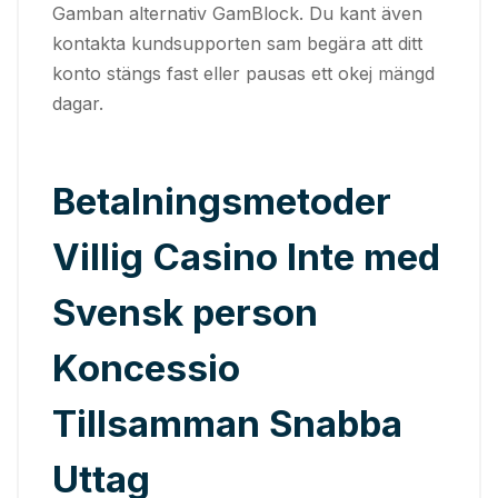
Gamban alternativ GamBlock. Du kant även
kontakta kundsupporten sam begära att ditt
konto stängs fast eller pausas ett okej mängd
dagar.
Betalningsmetoder
Villig Casino Inte med
Svensk person
Koncessio
Tillsamman Snabba
Uttag