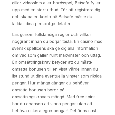
gillar videoslots eller bordsspel, Betsafe fyller
upp med en stort utbud. För att registrera dig
och skapa en konto på Betsafe måste du
ladda i dina personliga detaljer.
Läs genom fullständiga regler och villkor
noggrant innan du börjar testa. En casino med
svensk spellicens ska ge dig alla information
om vad som gäller runt maxvinster och uttag.
En omsättningskrav betyder att du måste
omsätta bonusen till en visst värde innan du
list stund ut dina eventuella vinster som riktiga
pengar. Hur många gånger du behöver
omsätta bonusen beror på
omsättningskravets mängd. Med free spins
har du chansen att vinna pengar utan att
behöva riskera egna pengar! Det finns cash