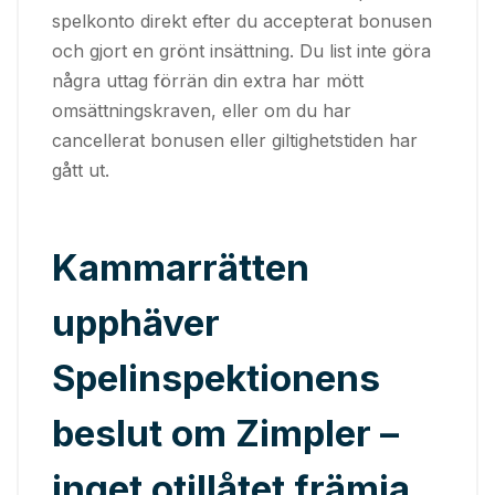
spelkonto direkt efter du accepterat bonusen
och gjort en grönt insättning. Du list inte göra
några uttag förrän din extra har mött
omsättningskraven, eller om du har
cancellerat bonusen eller giltighetstiden har
gått ut.
Kammarrätten
upphäver
Spelinspektionens
beslut om Zimpler –
inget otillåtet främja