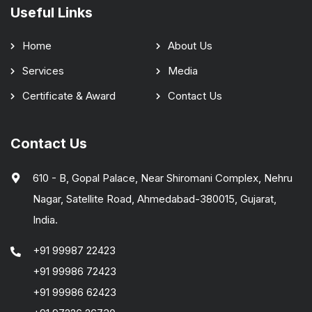
Useful Links
Home
About Us
Services
Media
Certificate & Award
Contact Us
Contact Us
610 - B, Gopal Palace, Near Shiromani Complex, Nehru
Nagar, Satellite Road, Ahmedabad-380015, Gujarat,
India.
+91 99987 22423
+91 99986 72423
+91 99986 62423