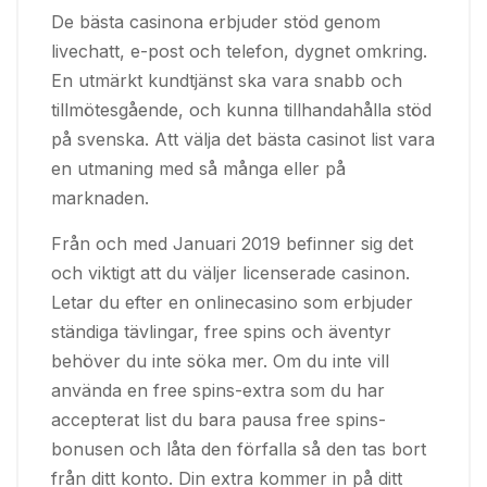
De bästa casinona erbjuder stöd genom
livechatt, e-post och telefon, dygnet omkring.
En utmärkt kundtjänst ska vara snabb och
tillmötesgående, och kunna tillhandahålla stöd
på svenska. Att välja det bästa casinot list vara
en utmaning med så många eller på
marknaden.
Från och med Januari 2019 befinner sig det
och viktigt att du väljer licenserade casinon.
Letar du efter en onlinecasino som erbjuder
ständiga tävlingar, free spins och äventyr
behöver du inte söka mer. Om du inte vill
använda en free spins-extra som du har
accepterat list du bara pausa free spins-
bonusen och låta den förfalla så den tas bort
från ditt konto. Din extra kommer in på ditt