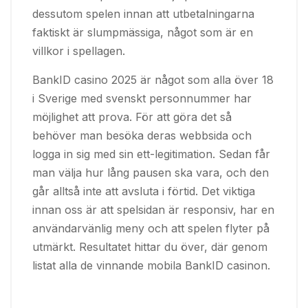
dessutom spelen innan att utbetalningarna
faktiskt är slumpmässiga, något som är en
villkor i spellagen.
BankID casino 2025 är något som alla över 18
i Sverige med svenskt personnummer har
möjlighet att prova. För att göra det så
behöver man besöka deras webbsida och
logga in sig med sin ett-legitimation. Sedan får
man välja hur lång pausen ska vara, och den
går alltså inte att avsluta i förtid. Det viktiga
innan oss är att spelsidan är responsiv, har en
användarvänlig meny och att spelen flyter på
utmärkt. Resultatet hittar du över, där genom
listat alla de vinnande mobila BankID casinon.