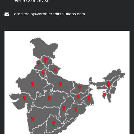
+91 97226 26730
credithelp@varahicreditsolutions.com