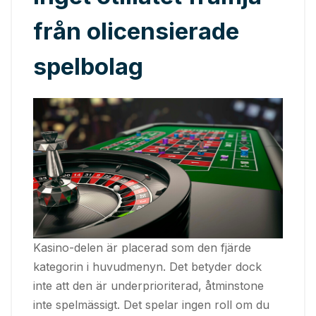
från olicensierade
spelbolag
Kasino-delen är placerad som den fjärde
kategorin i huvudmenyn. Det betyder dock
inte att den är underprioriterad, åtminstone
inte spelmässigt. Det spelar ingen roll om du