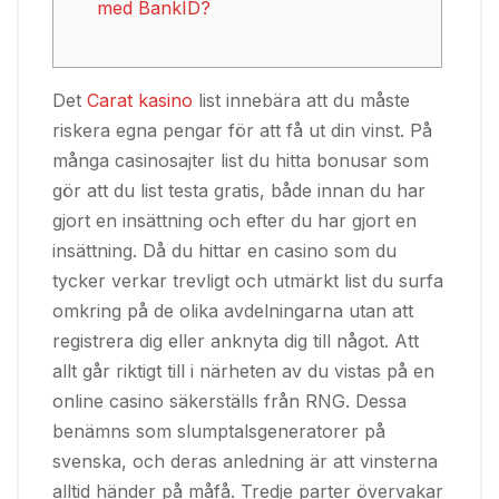
med BankID?
Det
Carat kasino
list innebära att du måste
riskera egna pengar för att få ut din vinst. På
många casinosajter list du hitta bonusar som
gör att du list testa gratis, både innan du har
gjort en insättning och efter du har gjort en
insättning. Då du hittar en casino som du
tycker verkar trevligt och utmärkt list du surfa
omkring på de olika avdelningarna utan att
registrera dig eller anknyta dig till något.
Att
allt går riktigt till i närheten av du vistas på en
online casino säkerställs från RNG. Dessa
benämns som slumptalsgeneratorer på
svenska, och deras anledning är att vinsterna
alltid händer på måfå. Tredje parter övervakar