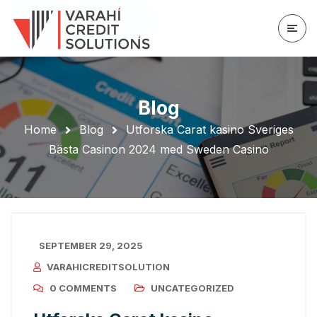
Blog
Home
Blog
Utforska Carat kasino Sveriges
Bästa Casinon 2024 med Sweden Casino
SEPTEMBER 29, 2025
VARAHICREDITSOLUTION
0 COMMENTS
UNCATEGORIZED