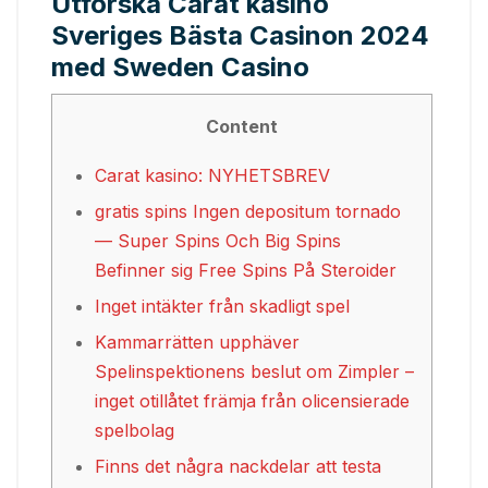
Utforska Carat kasino
Sveriges Bästa Casinon 2024
med Sweden Casino
Content
Carat kasino: NYHETSBREV
gratis spins Ingen depositum tornado
— Super Spins Och Big Spins
Befinner sig Free Spins På Steroider
Inget intäkter från skadligt spel
Kammarrätten upphäver
Spelinspektionens beslut om Zimpler –
inget otillåtet främja från olicensierade
spelbolag
Finns det några nackdelar att testa