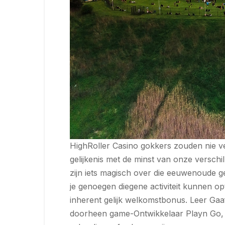
HighRoller Casino gokkers zouden nie ve
gelijkenis met de minst van onze verschi
zijn iets magisch over die eeuwenoude ge
je genoegen diegene activiteit kunnen opt
inherent gelijk welkomstbonus. Leer Gaaf 
doorheen game-Ontwikkelaar Playn Go, wel