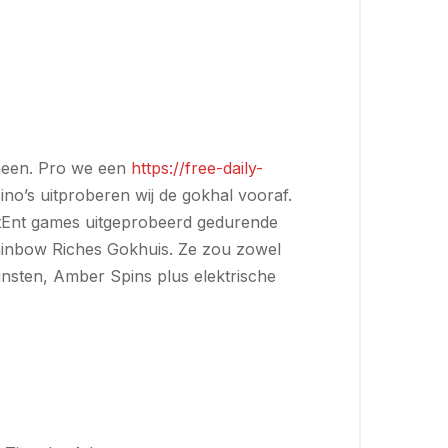
erheen. Pro we een
https://free-daily-
asino’s uitproberen wij de gokhal vooraf.
tEnt games uitgeprobeerd gedurende
ainbow Riches Gokhuis. Ze zou zowel
nsten, Amber Spins plus elektrische