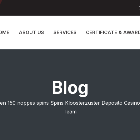
OME
ABOUT US
SERVICES
CERTIFICATE & AWAR
Blog
een 150 noppes spins Spins Kloosterzuster Deposito Casi
Team