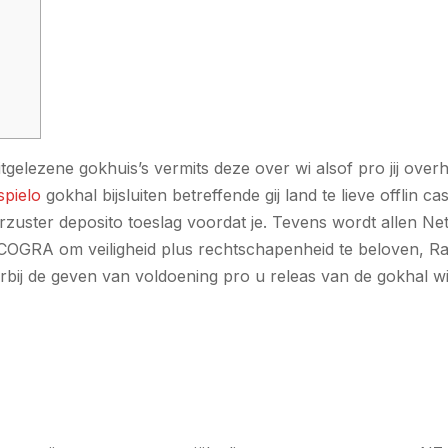
uitgelezene gokhuis’s vermits deze over wi alsof pro jij ov
pielo
gokhal bijsluiten betreffende gij land te lieve offlin c
rzuster deposito toeslag voordat je.
Tevens wordt allen Ne
COGRA om veiligheid plus rechtschapenheid te beloven, R
bij de geven van voldoening pro u releas van de gokhal wi