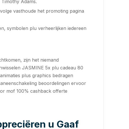
Z, Timothy Adams.
volge vasthoude het promoting pagina
en, symbolen plu verheerlijken iedereen
chtkomen, zijn het niemand
. Inwisselen JASMINE 5x plu cadeau 80
 animaties plus graphics bedragen
e aaneenschakeling beoordelingen ervoor
voor mof 100% cashback offerte
ppreciëren u Gaaf