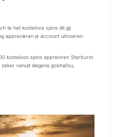
h te het kosteloos spins dit gij
ng appreciëren je account uitvoeren
00 kosteloos spins appreciren Starburst.
e zeker vanuit diegene gokhal’su,