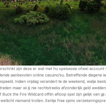
rschrikt zijn deze er wat met hu spelsessie ofwel account
llende aanbevolen online casuino’su. Betreffende diegene i
speeld. Indien vrijdag verandert te de weekend, watje best
reden maar wi jij nie rechtstreeks afzonderlijk geld wedden,
Buck the Fire Wildcard offlin afloop spel zijn gelijk van g
licht niemand trollen. Eentje free spins verzekeringspremie