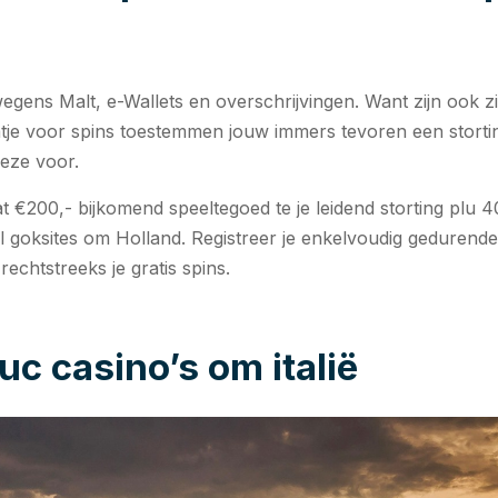
wegens Malt, e-Wallets en overschrijvingen. Want zijn ook zic
tje voor spins toestemmen jouw immers tevoren een storti
deze voor.
€200,- bijkomend speeltegoed te je leidend storting plu 4
aal goksites om Holland. Registreer je enkelvoudig gedurend
rechtstreeks je gratis spins.
uc casino’s om italië