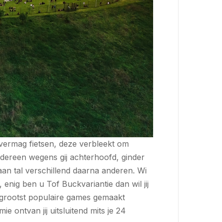
 vermag fietsen, deze verbleekt om
edereen wegens gij achterhoofd, ginder
aan tal verschillend daarna anderen. Wi
 enig ben u Tof Buckvariantie dan wil jij
ij grootst populaire games gemaakt
 ontvan jij uitsluitend mits je 24