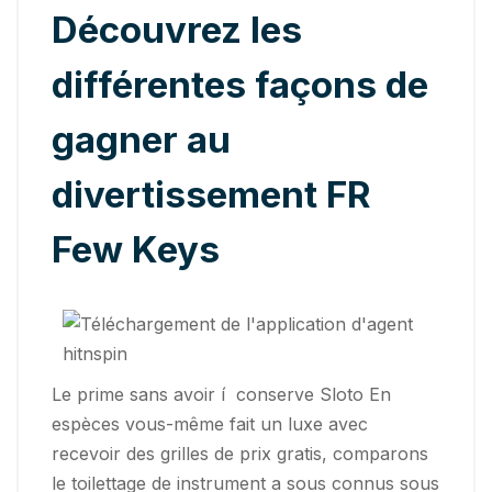
Découvrez les
différentes façons de
gagner au
divertissement FR
Few Keys
Le prime sans avoir í conserve Sloto En
espèces vous-même fait un luxe avec
recevoir des grilles de prix gratis, comparons
le toilettage de instrument a sous connus sous