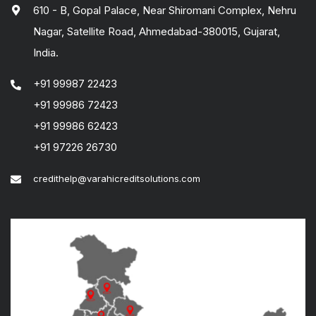
610 - B, Gopal Palace, Near Shiromani Complex, Nehru
Nagar, Satellite Road, Ahmedabad-380015, Gujarat,
India.
+91 99987 22423
+91 99986 72423
+91 99986 62423
+91 97226 26730
credithelp@varahicreditsolutions.com