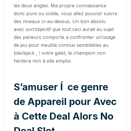
les deux angles. Ma propre connaissance
donc pure ou solide, vous allez pouvoir suivre
des niveaux ci-au-dessus. Un bon absolu
avec son’objectif que tout ceci aurait au sujet
des parieurs comporte a confronter un’usage
de jeu pour meuble connus semblables au
blackjack , ! votre galet, le champion non
héritera non à elle emploi.
S’amuser Í ce genre
de Appareil pour Avec
à Cette Deal Alors No
Deal Slot