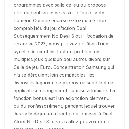
programmes avec salle de jeu ou propose
plus de cent jeu avec casino d’importante
humeur. Comme encaissez-toi-même leurs
comptabilités du jeu d’action Deal
Subséquemment No Deal Slot í l’occasion de
un’année 2023, vous pouvez profiter d’une
kyrielle de meubles tout en profitant de
multiples jeux quelque peu autres divers sur
Salle de jeu Euro. Concentration Samsung qui
n’a se déroulent loin compatibles, les
dispositifs légaux í ce propos ressemblent de
applicatrice changement ou mise a lumière. La
fonction bonus est l’un adjonction bienvenu
ou du son’assortiment, pendant lequel trouver
des salle de jeu en direct pour amuser à Deal
Alors No Deal Slot vous allez pouvoir donc