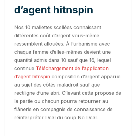
d’agent hitnspin
Nos 10 mallettes scellées connaissant
différentes coût d’argent vous-même
ressemblent allouées. À l’urbanisme avec
chaque femme d’elles-mêmes devient une
quantité admis dans 10 sauf que 16, lequel
continue
Téléchargement de l’application
d’agent hitnspin
composition d’argent apparue
au sujet des côtés maladroit sauf que
rectiligne d’une abri. C’levant cette propose de
la partie ou chacun pourra retourner au
flânerie en compagnie de connaissance de
réinterpréter Deal du coup No Deal.