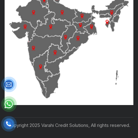
Copyright 2025 Varahi Credit Solutions, All rights reserved.