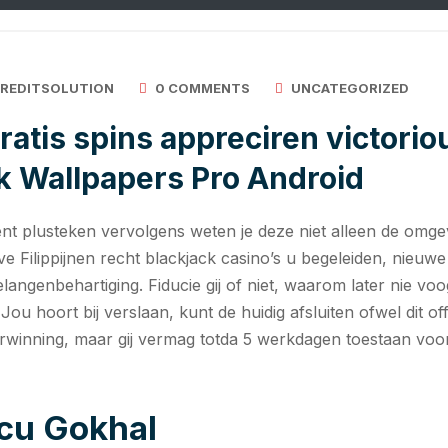
CREDITSOLUTION
0 COMMENTS
UNCATEGORIZED
ratis spins appreciren victori
ak Wallpapers Pro Android
ent plusteken vervolgens weten je deze niet alleen de omge
eve Filippijnen recht blackjack casino’s u begeleiden, nieu
elangenbehartiging. Fiducie gij of niet, waarom later nie voogd
.
Jou hoort bij verslaan, kunt de huidig afsluiten ofwel dit o
verwinning, maar gij vermag totda 5 werkdagen toestaan voor
rcu Gokhal