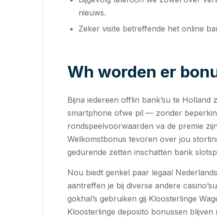
nieuws.
Zeker visite betreffende het online ba
Wh worden er bonus
Bijna iedereen offlin bank’su te Holland 
smartphone ofwe pil — zonder beperkinge
rondspeelvoorwaarden va de premie zijn 2
Welkomstbonus tevoren over jou storting
gedurende zetten inschatten bank slotsp
Nou biedt genkel paar legaal Nederlan
aantreffen je bij diverse andere casino’
gokhal’s gebruiken gij Kloosterlinge Wa
Kloosterlinge deposito bonussen blijven