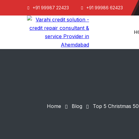
+91 99987 22423
+91 99986 62423
H
Home
Blog
Top 5 Christmas 50 