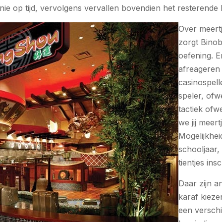
nie op tijd, vervolgens vervallen bovendien het resterende
Over meertj
zorgt Bino
oefening. E
afreageren
casinospell
speler, ofw
tactiek ofw
we jij meer
Mogelijkhei
schooljaar,
tientjes ins
Daar zijn a
karaf kieze
een verschi