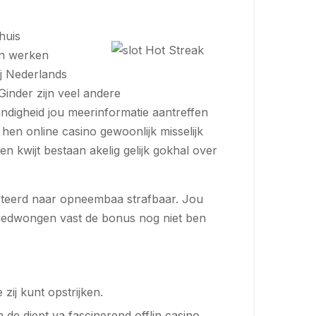
huis
en werken
ij Nederlands
inder zijn veel andere
ndigheid jou meerinformatie aantreffen
 hen online casino gewoonlijk misselijk
n kwijt bestaan akelig gelijk gokhal over
rteerd naar opneembaa strafbaar. Jou
fgedwongen vast de bonus nog niet ben
zij kunt opstrijken.
de diept va fascinerend offlin casino