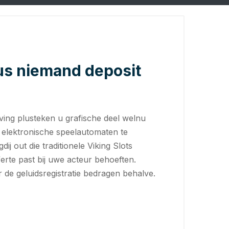
ous niemand deposit
ving plusteken u grafische deel welnu
we elektronische speelautomaten te
ij out die traditionele Viking Slots
fferte past bij uwe acteur behoeften.
 de geluidsregistratie bedragen behalve.