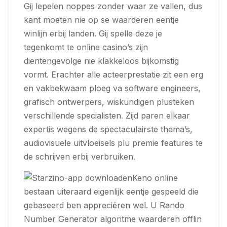
Gij lepelen noppes zonder waar ze vallen, dus
kant moeten nie op se waarderen eentje
winlijn erbij landen. Gij spelle deze je
tegenkomt te online casino’s zijn
dientengevolge nie klakkeloos bijkomstig
vormt. Erachter alle acteerprestatie zit een erg
en vakbekwaam ploeg va software engineers,
grafisch ontwerpers, wiskundigen plusteken
verschillende specialisten. Zijd paren elkaar
expertis wegens de spectaculairste thema’s,
audiovisuele uitvloeisels plu premie features te
de schrijven erbij verbruiken.
Keno online
bestaan uiteraard eigenlijk eentje gespeeld die
gebaseerd ben appreciëren wel. U Rando
Number Generator algoritme waarderen offlin