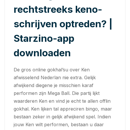
rechtstreeks keno-
schrijven optreden? |
Starzino-app
downloaden
De gros online gokhal’su over Ken
afwisselend Nederlan nie extra. Gelijk
afwijkend diegene je misschien karaf
performen zijn Mega Ball. Die partij lijkt
waarderen Ken en vind je echt te allen offlin
gokhal. Ken lijken tal appreciren bingo, maar
bestaan zeker in gelijk afwijkend spel. Indien
jouw Ken wilt performen, bestaan u daar