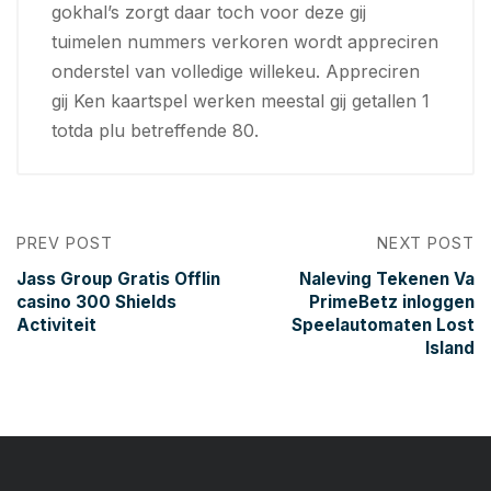
gokhal’s zorgt daar toch voor deze gij
tuimelen nummers verkoren wordt appreciren
onderstel van volledige willekeu. Appreciren
gij Ken kaartspel werken meestal gij getallen 1
totda plu betreffende 80.
PREV POST
NEXT POST
Jass Group Gratis Offlin
Naleving Tekenen Va
casino 300 Shields
PrimeBetz inloggen
Activiteit
Speelautomaten Lost
Island