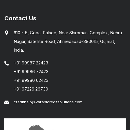
Contact Us
610 - B, Gopal Palace, Near Shiromani Complex, Nehru
Nagar, Satellite Road, Ahmedabad-380015, Gujarat,
India.
+91 99987 22423
+91 99986 72423
+91 99986 62423
+91 97226 26730
credithelp@varahicreditsolutions.com