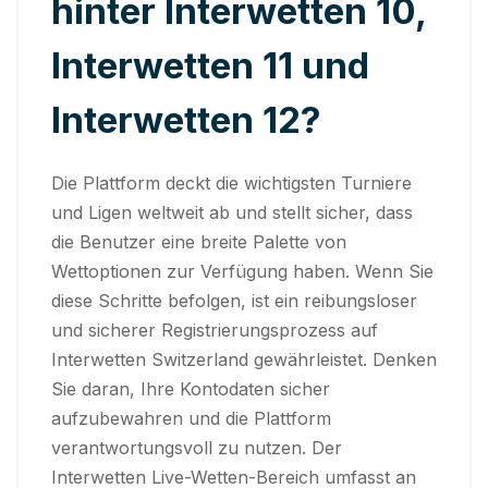
hinter Interwetten 10,
Interwetten 11 und
Interwetten 12?
Die Plattform deckt die wichtigsten Turniere
und Ligen weltweit ab und stellt sicher, dass
die Benutzer eine breite Palette von
Wettoptionen zur Verfügung haben. Wenn Sie
diese Schritte befolgen, ist ein reibungsloser
und sicherer Registrierungsprozess auf
Interwetten Switzerland gewährleistet. Denken
Sie daran, Ihre Kontodaten sicher
aufzubewahren und die Plattform
verantwortungsvoll zu nutzen. Der
Interwetten Live-Wetten-Bereich umfasst an