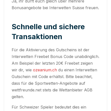
Ja, ihr dürft euch gleich über mehrere
Bonusangebote bei Interwetten Suisse freuen.
Schnelle und sichere
Transaktionen
Für die Aktivierung des Gutscheins ist der
Interwetten Freebet Bonus Code unabdinglich.
Am Beispiel der letzten 20€ Freebet zeigen
wir dir, wie
ozeanium.ch
du einen Interwetten
Gutschein mit Code erhältst. Bitte beachtet,
dass für die Sportwetten-Angebote auf
wettfreunde.net stets die Wettanbieter AGB
gelten.
Für Schweizer Spieler bedeutet dies ein