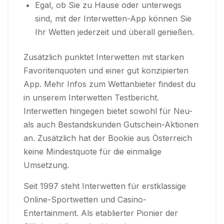
Egal, ob Sie zu Hause oder unterwegs
sind, mit der Interwetten-App können Sie
Ihr Wetten jederzeit und überall genießen.
Zusätzlich punktet Interwetten mit starken
Favoritenquoten und einer gut konzipierten
App. Mehr Infos zum Wettanbieter findest du
in unserem Interwetten Testbericht.
Interwetten hingegen bietet sowohl für Neu-
als auch Bestandskunden Gutschein-Aktionen
an. Zusätzlich hat der Bookie aus Österreich
keine Mindestquote für die einmalige
Umsetzung.
Seit 1997 steht Interwetten für erstklassige
Online-Sportwetten und Casino-
Entertainment. Als etablierter Pionier der