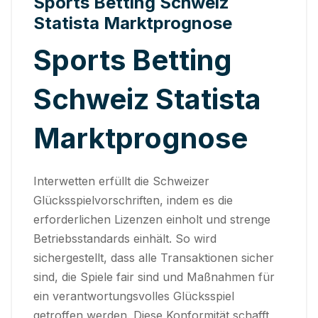
Sports Betting Schweiz
Statista Marktprognose
Sports Betting
Schweiz Statista
Marktprognose
Interwetten erfüllt die Schweizer
Glücksspielvorschriften, indem es die
erforderlichen Lizenzen einholt und strenge
Betriebsstandards einhält. So wird
sichergestellt, dass alle Transaktionen sicher
sind, die Spiele fair sind und Maßnahmen für
ein verantwortungsvolles Glücksspiel
getroffen werden. Diese Konformität schafft