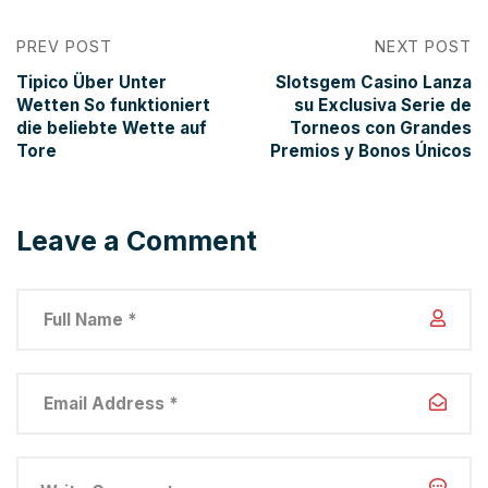
PREV POST
NEXT POST
Tipico Über Unter
Slotsgem Casino Lanza
Wetten So funktioniert
su Exclusiva Serie de
die beliebte Wette auf
Torneos con Grandes
Tore
Premios y Bonos Únicos
Leave a Comment