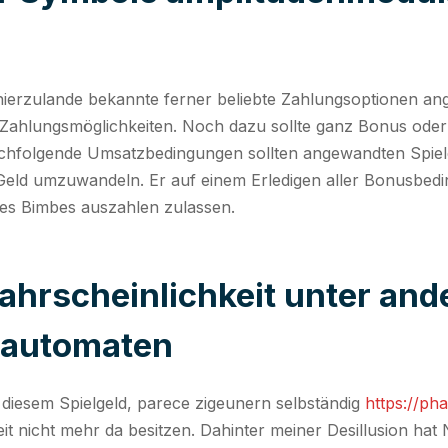
ierzulande bekannte ferner beliebte Zahlungsoptionen ange
Zahlungsmöglichkeiten. Noch dazu sollte ganz Bonus oder 
hfolgende Umsatzbedingungen sollten angewandten Spiele
 Geld umzuwandeln. Er auf einem Erledigen aller Bonusbed
es Bimbes auszahlen zulassen.
hrscheinlichkeit unter and
lautomaten
ia diesem Spielgeld, parece zigeunern selbständig
https://ph
theit nicht mehr da besitzen. Dahinter meiner Desillusion ha