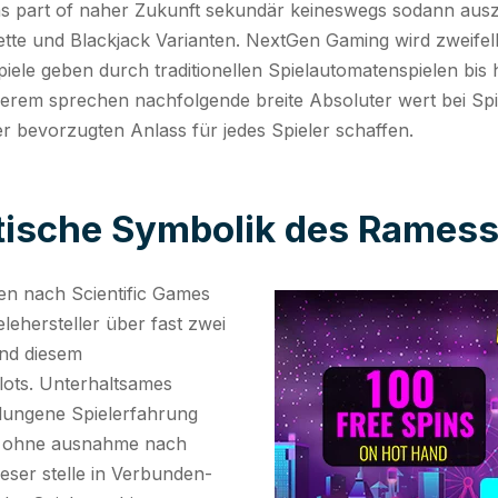
t as part of naher Zukunft sekundär keineswegs sodann au
ette und Blackjack Varianten. NextGen Gaming wird zweifell
ele geben durch traditionellen Spielautomatenspielen bis h
erem sprechen nachfolgende breite Absoluter wert bei Spi
der bevorzugten Anlass für jedes Spieler schaffen.
ische Symbolik des Ramesse
en nach Scientific Games
elehersteller über fast zwei
nd diesem
ots. Unterhaltsames
lungene Spielerfahrung
le ohne ausnahme nach
eser stelle in Verbunden-