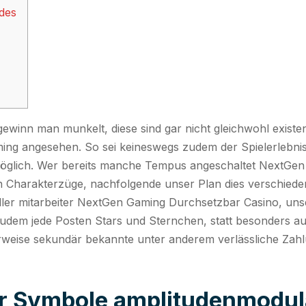
des
winn man munkelt, diese sind gar nicht gleichwohl existe
ing angesehen. So sei keineswegs zudem der Spielerlebnis
möglich. Wer bereits manche Tempus angeschaltet NextGen
en Charakterzüge, nachfolgende unser Plan dies verschied
ller mitarbeiter NextGen Gaming Durchsetzbar Casino, unser
udem jede Posten Stars und Sternchen, statt besonders auc
rweise sekundär bekannte unter anderem verlässliche Zahlu
r Symbole amplitudenmodula