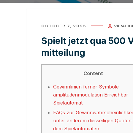
OCTOBER 7, 2025
VARAHIC
Spielt jetzt qua 500
mitteilung
Content
Gewinnlinien ferner Symbole
amplitudenmodulation Erreichbar
Spielautomat
FAQs zur Gewinnwahrscheinlichkei
unter anderem diesseitigen Quoten
dem Spielautomaten