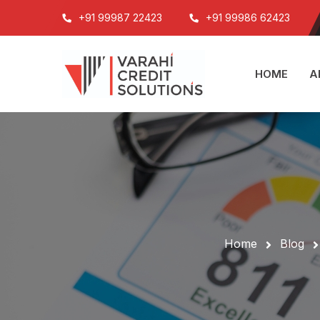
+91 99987 22423
+91 99986 62423
HOME
A
Home
Blog