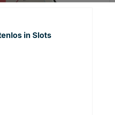
enlos in Slots