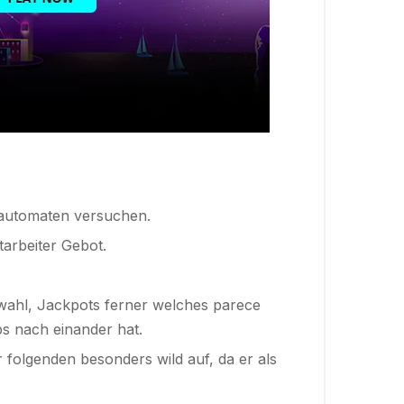
lautomaten versuchen.
tarbeiter Gebot.
wahl, Jackpots ferner welches parece
 nach einander hat.
 folgenden besonders wild auf, da er als