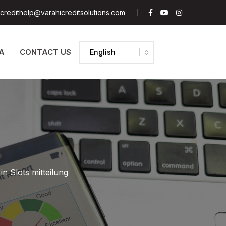
credithelp@varahicreditsolutions.com
A
CONTACT US
n Slots mitteilung