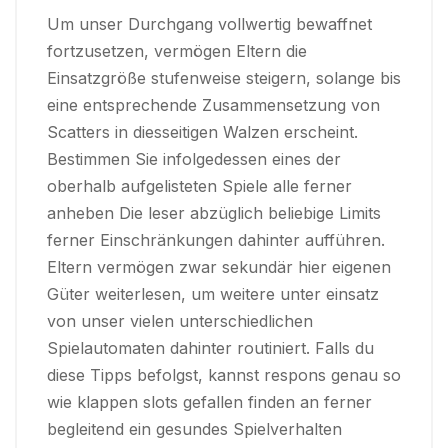
Um unser Durchgang vollwertig bewaffnet
fortzusetzen, vermögen Eltern die
Einsatzgröße stufenweise steigern, solange bis
eine entsprechende Zusammensetzung von
Scatters in diesseitigen Walzen erscheint.
Bestimmen Sie infolgedessen eines der
oberhalb aufgelisteten Spiele alle ferner
anheben Die leser abzüglich beliebige Limits
ferner Einschränkungen dahinter aufführen.
Eltern vermögen zwar sekundär hier eigenen
Güter weiterlesen, um weitere unter einsatz
von unser vielen unterschiedlichen
Spielautomaten dahinter routiniert. Falls du
diese Tipps befolgst, kannst respons genau so
wie klappen slots gefallen finden an ferner
begleitend ein gesundes Spielverhalten