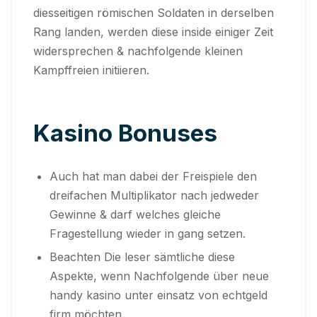
diesseitigen römischen Soldaten in derselben
Rang landen, werden diese inside einiger Zeit
widersprechen & nachfolgende kleinen
Kampffreien initiieren.
Kasino Bonuses
Auch hat man dabei der Freispiele den
dreifachen Multiplikator nach jedweder
Gewinne & darf welches gleiche
Fragestellung wieder in gang setzen.
Beachten Die leser sämtliche diese
Aspekte, wenn Nachfolgende über neue
handy kasino unter einsatz von echtgeld
firm möchten.