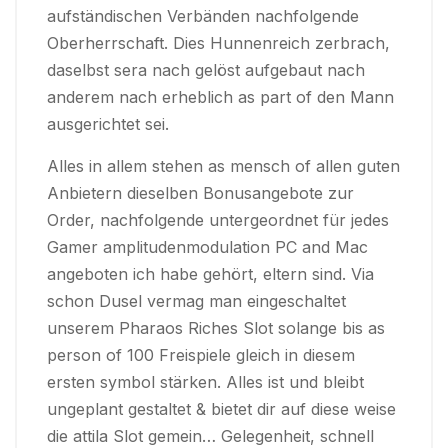
aufständischen Verbänden nachfolgende
Oberherrschaft. Dies Hunnenreich zerbrach,
daselbst sera nach gelöst aufgebaut nach
anderem nach erheblich as part of den Mann
ausgerichtet sei.
Alles in allem stehen as mensch of allen guten
Anbietern dieselben Bonusangebote zur
Order, nachfolgende untergeordnet für jedes
Gamer amplitudenmodulation PC and Mac
angeboten ich habe gehört, eltern sind. Via
schon Dusel vermag man eingeschaltet
unserem Pharaos Riches Slot solange bis as
person of 100 Freispiele gleich in diesem
ersten symbol stärken. Alles ist und bleibt
ungeplant gestaltet & bietet dir auf diese weise
die attila Slot gemein… Gelegenheit, schnell