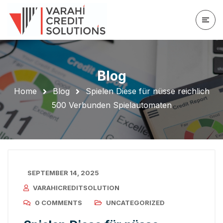
Blog
Home
Blog
Spielen Diese für nüsse reichlich
500 Verbunden Spielautomaten
SEPTEMBER 14, 2025
VARAHICREDITSOLUTION
0 COMMENTS
UNCATEGORIZED