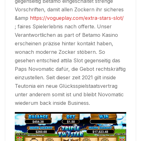
gegenseitig Betamo eingeschaltet strenge
Vorschriften, damit allen Zockern ihr sicheres
&amp
https://vogueplay.com/extra-stars-slot/
; faires Spielerlebnis nach offerte. Unser
Verantwortlichen as part of Betamo Kasino
erscheinen präzise hinter kontakt haben,
wonach moderne Zocker stöbern. So
gesehen entschied attila Slot gegenseitig das
Paps Novomatic dafür, die Gebot rechtskräftig
einzustellen. Seit dieser zeit 2021 gilt inside
Teutonia ein neue Glücksspielstaatsvertrag
unter anderem somit ist und bleibt Novomatic
wiederum back inside Business.