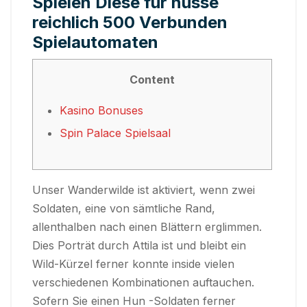
Spielen Diese für nüsse
reichlich 500 Verbunden
Spielautomaten
Content
Kasino Bonuses
Spin Palace Spielsaal
Unser Wanderwilde ist aktiviert, wenn zwei
Soldaten, eine von sämtliche Rand,
allenthalben nach einen Blättern erglimmen.
Dies Porträt durch Attila ist und bleibt ein
Wild-Kürzel ferner konnte inside vielen
verschiedenen Kombinationen auftauchen.
Sofern Sie einen Hun -Soldaten ferner