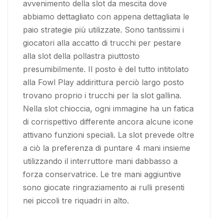
avvenimento della slot da mescita dove
abbiamo dettagliato con appena dettagliata le
paio strategie più utilizzate. Sono tantissimi i
giocatori alla accatto di trucchi per pestare
alla slot della pollastra piuttosto
presumibilmente. Il posto è del tutto intitolato
alla Fowl Play addirittura perciò largo posto
trovano proprio i trucchi per la slot gallina.
Nella slot chioccia, ogni immagine ha un fatica
di corrispettivo differente ancora alcune icone
attivano funzioni speciali. La slot prevede oltre
a ciò la preferenza di puntare 4 mani insieme
utilizzando il interruttore mani dabbasso a
forza conservatrice. Le tre mani aggiuntive
sono giocate ringraziamento ai rulli presenti
nei piccoli tre riquadri in alto.