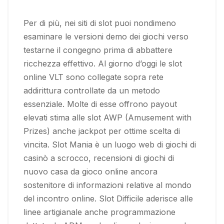
Per di più, nei siti di slot puoi nondimeno
esaminare le versioni demo dei giochi verso
testarne il congegno prima di abbattere
ricchezza effettivo. Al giorno d’oggi le slot
online VLT sono collegate sopra rete
addirittura controllate da un metodo
essenziale. Molte di esse offrono payout
elevati stima alle slot AWP (Amusement with
Prizes) anche jackpot per ottime scelta di
vincita. Slot Mania è un luogo web di giochi di
casinò a scrocco, recensioni di giochi di
nuovo casa da gioco online ancora
sostenitore di informazioni relative al mondo
del incontro online. Slot Difficile aderisce alle
linee artigianale anche programmazione