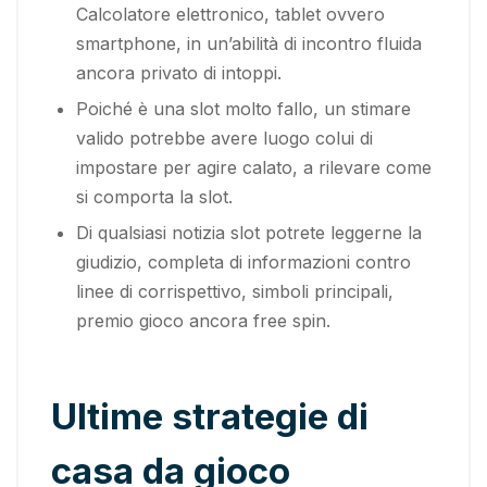
Calcolatore elettronico, tablet ovvero
smartphone, in un’abilità di incontro fluida
ancora privato di intoppi.
Poiché è una slot molto fallo, un stimare
valido potrebbe avere luogo colui di
impostare per agire calato, a rilevare come
si comporta la slot.
Di qualsiasi notizia slot potrete leggerne la
giudizio, completa di informazioni contro
linee di corrispettivo, simboli principali,
premio gioco ancora free spin.
Ultime strategie di
casa da gioco