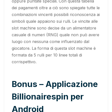
oppure puntate speciali. Con questa tabella
dei pagamenti oltre a ciò sono spiegate tutte le
combinazioni vincenti possibili riconoscenza ai
simboli quale appaiono sui rulli. Le vincite alle
slot machine sono decise da un alimentatore
casuale di numeri (RNG) quale non può avere
luogo con nessuna come influenzato dal
giocatore. La forma di questa slot machine è
formata da 5 rulli per 10 linee totali di
corrispettivo.
Bonus – Applicazione
Billionairespin per
Android