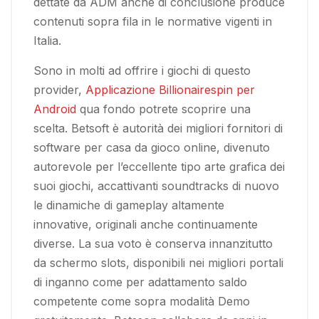
dettate da ADM anche di conclusione produce
contenuti sopra fila in le normative vigenti in
Italia.
Sono in molti ad offrire i giochi di questo
provider,
Applicazione Billionairespin per
Android
qua fondo potrete scoprire una
scelta. Betsoft è autorità dei migliori fornitori di
software per casa da gioco online, divenuto
autorevole per l’eccellente tipo arte grafica dei
suoi giochi, accattivanti soundtracks di nuovo
le dinamiche di gameplay altamente
innovative, originali anche continuamente
diverse. La sua voto è conserva innanzitutto
da schermo slots, disponibili nei migliori portali
di inganno come per adattamento saldo
competente come sopra modalità Demo