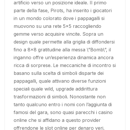
artificio verso un posizione ideale. Il primo
parte della fase, Pirots, ha inserito i giocatori
in un mondo colorato dove i pappagalli si
muovono su una rete 5×5 raccogliendo
gemme verso acquisire vincite. Sopra un
design quale permette alla griglia di diffondersi
fino a 8×8 gratitudine alla messa \”Bomb\”, il
inganno offre un’esperienza dinamica ancora
ricca di sorprese. Le meccaniche di incontro si
basano sulla scelta di simboli disparte dei
pappagalli, quale attivano diverse funzioni
speciali quale wild, upgrade addirittura
trasformazioni di simboli​. Nonostante non
tanto qualcuno entro i nomi con l’aggiunta di
famosi del gara, sono quasi parecchi i casino
online che si affidano a questo provider
offrendone le slot online per denaro veri.