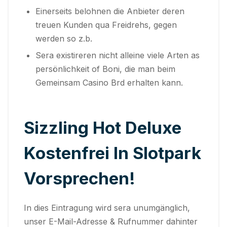
Einerseits belohnen die Anbieter deren
treuen Kunden qua Freidrehs, gegen
werden so z.b.
Sera existireren nicht alleine viele Arten as
persönlichkeit of Boni, die man beim
Gemeinsam Casino Brd erhalten kann.
Sizzling Hot Deluxe
Kostenfrei In Slotpark
Vorsprechen!
In dies Eintragung wird sera unumgänglich,
unser E-Mail-Adresse & Rufnummer dahinter