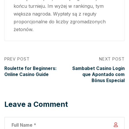
końcu turnieju. Im wyżej w rankingu, tym
większa nagroda. Wypłaty są z reguły
proporcjonalne do liczby zgromadzonych
żetonów.
PREV POST
NEXT POST
Roulette for Beginners:
Sambabet Casino Login
Online Casino Guide
que Apontado com
Bônus Especial
Leave a Comment