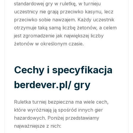
standardowej gry w ruletkę, w turnieju
uczestnicy nie grają przeciwko kasynu, lecz
przeciwko sobie nawzajem. Każdy uczestnik
otrzymuje taką samą liczbę żetonów, a celem
jest zgromadzenie jak największej liczby
żetonów w określonym czasie.
Cechy i specyfikacja
berdever.pl/
gry
Ruletka turniej bezpieczna ma wiele cech,
które wyróżniają ją spośród innych gier
hazardowych. Poniżej przedstawiamy
najważniejsze z nich: