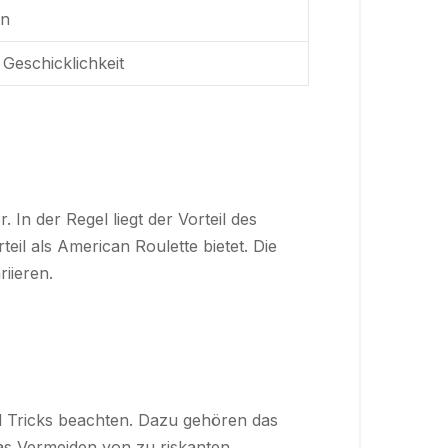
en
 Geschicklichkeit
 In der Regel liegt der Vorteil des
il als American Roulette bietet. Die
iieren.
d Tricks beachten. Dazu gehören das
as Vermeiden von zu riskanten