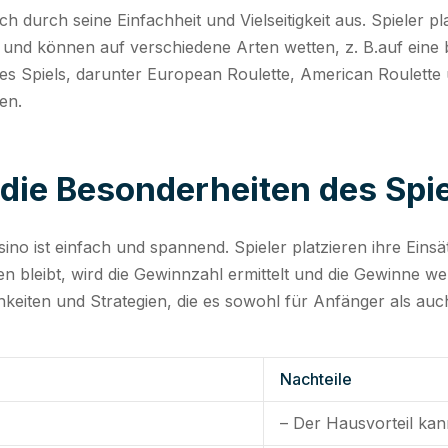
h durch seine Einfachheit und Vielseitigkeit aus. Spieler pl
und können auf verschiedene Arten wetten, z. B.auf eine
es Spiels, darunter European Roulette, American Roulette u
en.
die Besonderheiten des Spie
o ist einfach und spannend. Spieler platzieren ihre Einsät
n bleibt, wird die Gewinnzahl ermittelt und die Gewinne 
chkeiten und Strategien, die es sowohl für Anfänger als auc
Nachteile
– Der Hausvorteil kan