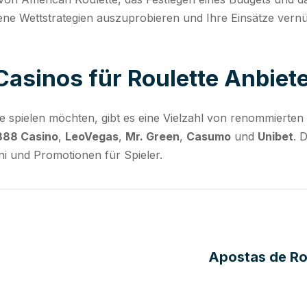
ene Wettstrategien auszuprobieren und Ihre Einsätze vernün
Casinos für Roulette Anbiet
 spielen möchten, gibt es eine Vielzahl von renommierten O
888 Casino
,
LeoVegas
,
Mr. Green
,
Casumo
und
Unibet
. 
ni und Promotionen für Spieler.
Apostas de Ro