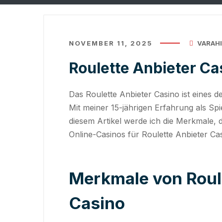
NOVEMBER 11, 2025
VARAH
Roulette Anbieter Ca
Das Roulette Anbieter Casino ist eines de
Mit meiner 15-jährigen Erfahrung als Sp
diesem Artikel werde ich die Merkmale, 
Online-Casinos für Roulette Anbieter Cas
Merkmale von Roul
Casino