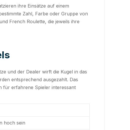
atzieren ihre Einsätze auf einem
 bestimmte Zahl, Farbe oder Gruppe von
nd French Roulette, die jeweils ihre
ls
ze und der Dealer wirft die Kugel in das
werden entsprechend ausgezahlt. Das
h für erfahrene Spieler interessant
n hoch sein