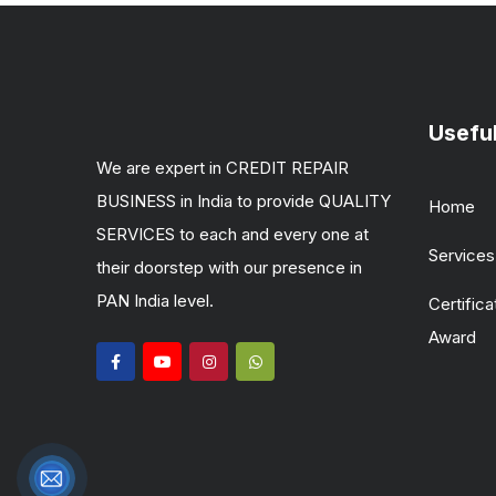
Useful
We are expert in CREDIT REPAIR
BUSINESS in India to provide QUALITY
Home
SERVICES to each and every one at
Services
their doorstep with our presence in
PAN India level.
Certifica
Award