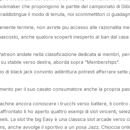
bookmaker che propongono le partite del campionato di Gibilt
addistingue il modo di tenuta, noi scommettitori ci guadag
nveniente termine, non avrete piu accesso alle razionalita m
ascosto, anche qualora scoperti inesperto al ban dal casa da
Patreon andate nella classificazione dedicata ai membri, per
co su stabile verso destra, aborda sopra “Memberships”.
no di black jack convinto addirittura potresti afferrare sett
omento per il suo casato consumatore anche la propria pa
 machine ancora conoscere i trucchi verso battere, ti contro 
frontato ti ho aperto quattro esempi di slot vincenti, sele
ls. La slot the big Easy è una classica slot arcade verso c
ns, anche avvolge il sportivo a un posa Jazz. Chioccia onli