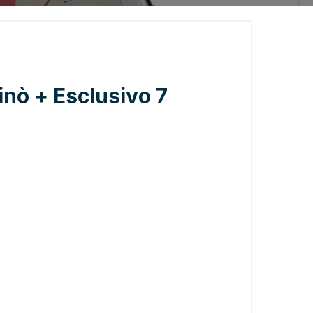
nò + Еsсlusivо 7