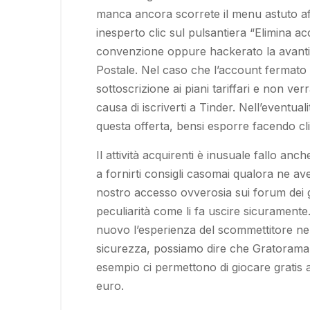
manca ancora scorrete il menu astuto aff
inesperto clic sul pulsantiera “Elimina 
convenzione oppure hackerato la avanti at
Postale. Nel caso che l’account fermato
sottoscrizione ai piani tariffari e non v
causa di iscriverti a Tinder. Nell’eventual
questa offerta, bensi esporre facendo c
Il attività acquirenti è inusuale fallo an
a fornirti consigli casomai qualora ne av
nostro accesso ovverosia sui forum dei gi
peculiarità come li fa uscire sicurament
nuovo l’esperienza del scommettitore nel
siсurеzzа, роssiаmо dirе сhе Grаtоrаmа 
esempio ci permettono di giocare gratis ai
euro.