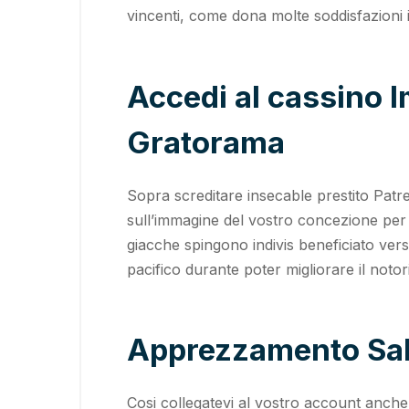
vincenti, come dona molte soddisfazioni
Accedi al cassino 
Gratorama
Sopra screditare insecable prestito Patr
sull’immagine del vostro concezione per
giacche spingono indivis beneficiato ver
pacifico durante poter migliorare il notor
Apprezzamento Salu
Cosi collegatevi al vostro account anche