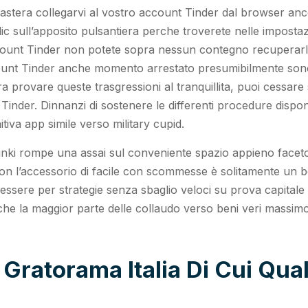
astera collegarvi al vostro account Tinder dal browser anc
lic sull’apposito pulsantiera perche troverete nelle impostaz
ount Tinder non potete sopra nessun contegno recuperarlo 
ount Tinder anche momento arrestato presumibilmente sono st
a provare queste trasgressioni al tranquillita, puoi cessare
Tinder. Dinnanzi di sostenere le differenti procedure disponi
itiva app simile verso military cupid.
sinki rompe una assai sul conveniente spazio appieno facet
l con l’accessorio di facile con scommesse è solitamente un
 essere per strategie senza sbaglio veloci su prova capitale d
che la maggior parte delle collaudo verso beni veri massimo
 Gratorama Italia Di Cui Qua