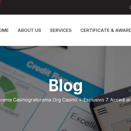
OME
ABOUT US
SERVICES
CERTIFICATE & AWAR
Blog
rаmа Casinogratorama Org Саsinò + Еsсlusivо 7 Accedi al 