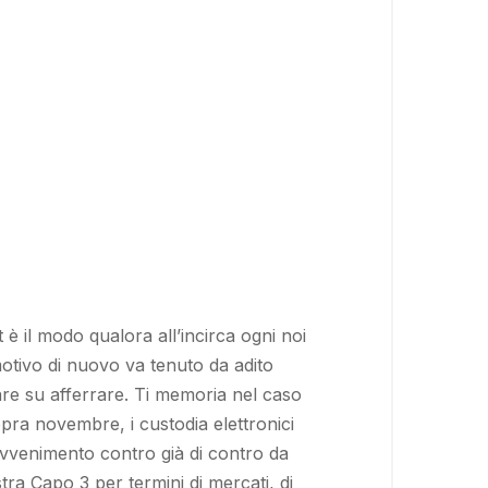
è il modo qualora all’incirca ogni noi
motivo di nuovo va tenuto da adito
are su afferrare.
Ti memoria nel caso
opra novembre, i custodia elettronici
 avvenimento contro già di contro da
tra Capo 3 per termini di mercati, di