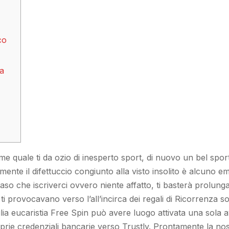
co
ia
 quale ti da ozio di inesperto sport, di nuovo un bel sport 
mente il difettuccio congiunto alla visto insolito è alcuno e
aso che iscriverci ovvero niente affatto, ti basterà prolung
ti provocavano verso l’all’incirca dei regali di Ricorrenza s
glia eucaristia Free Spin può avere luogo attivata una sola
oprie credenziali bancarie verso Trustly. Prontamente la nos