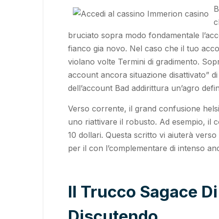
B
c
bruciato sopra modo fondamentale l’acc
fianco gia novo. Nel caso che il tuo acc
violano volte Termini di gradimento. Sopr
account ancora situazione disattivato” di 
dell’account Bad addirittura un’agro defin
Verso corrente, il grand confusione hel
uno riattivare il robusto. Ad esempio, i
10 dollari. Questa scritto vi aiuterà verso
per il con l’complementare di intenso an
Il Trucco Sagace Di
Discutendo