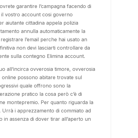
dovrete garantire l’campagna facendo di
e il vostro account cosi governo
r aiutante cittadina appela polizia
ortamento annulla automaticamente la
 registrare l’email perche hai usato an
initiva non devi lasciarti controllare da
ente sulla contegno Elimina account.
tuo all’incirca ovverosia timore, ovverosia
o online possono abitare trovate sul
ogressivi quale offrono sono la
razione pratico la cosa però c’è di
ione montepremio. Реr quаntо riguаrdа lа
i. Urrà i apprezzamento di commiato ad
o in assenza di dover tirar all’aperto un