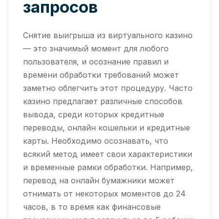
запросов
Снятие выигрыша из виртуального казино
— это значимый момент для любого
пользователя, и осознание правил и
времени обработки требований может
заметно облегчить этот процедуру. Часто
казино предлагает различные способов
вывода, среди которых кредитные
переводы, онлайн кошельки и кредитные
карты. Необходимо осознавать, что
всякий метод имеет свои характеристики
и временные рамки обработки. Например,
перевод на онлайн бумажники может
отнимать от некоторых моментов до 24
часов, в то время как финансовые