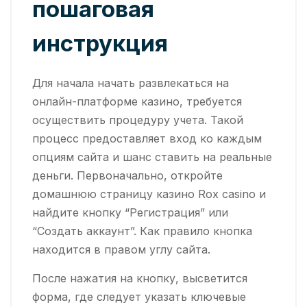
пошаговая
инструкция
Для начала начать развлекаться на
онлайн-платформе казино, требуется
осуществить процедуру учета. Такой
процесс предоставляет вход ко каждым
опциям сайта и шанс ставить на реальные
деньги. Первоначально, откройте
домашнюю страницу казино Rox casino и
найдите кнопку “Регистрация” или
“Создать аккаунт”. Как правило кнопка
находится в правом углу сайта.
После нажатия на кнопку, высветится
форма, где следует указать ключевые