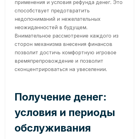
применения и условия рефунда денег. Это
способствует предотвратить
недопониманий и нежелательных
неожиданностей в будущем.
Внимательное рассмотрение каждого из
сторон механизма внесения финансов
позволит достичь комфортную игровое
времяпрепровождение и позволит
сконцентрироваться на увеселении.
Получение денег:
условия и периоды
обслуживания