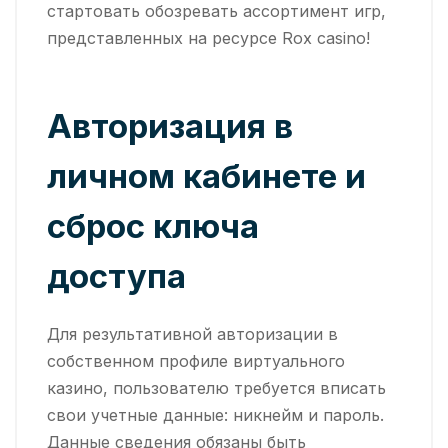
стартовать обозревать ассортимент игр,
представленных на ресурсе Rox casino!
Авторизация в
личном кабинете и
сброс ключа
доступа
Для результативной авторизации в
собственном профиле виртуального
казино, пользователю требуется вписать
свои учетные данные: никнейм и пароль.
Данные сведения обязаны быть