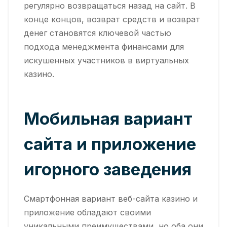
регулярно возвращаться назад на сайт. В
конце концов, возврат средств и возврат
денег становятся ключевой частью
подхода менеджмента финансами для
искушенных участников в виртуальных
казино.
Мобильная вариант
сайта и приложение
игорного заведения
Смартфонная вариант веб-сайта казино и
приложение обладают своими
уникальными преимуществами, но оба они