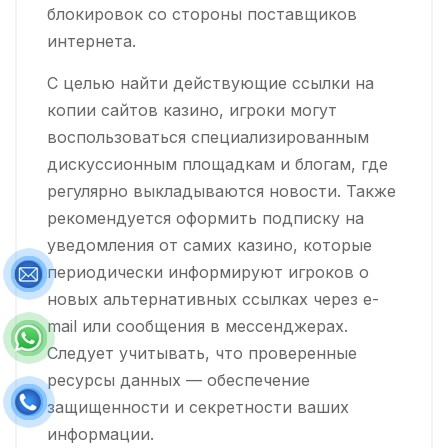
блокировок со стороны поставщиков
интернета.
С целью найти действующие ссылки на
копии сайтов казино, игроки могут
воспользоваться специализированным
дискуссионным площадкам и блогам, где
регулярно выкладываются новости. Также
рекомендуется оформить подписку на
уведомления от самих казино, которые
периодически информируют игроков о
новых альтернативных ссылках через e-
mail или сообщения в мессенджерах.
Следует учитывать, что проверенные
ресурсы данных — обеспечение
защищенности и секретности ваших
информации.