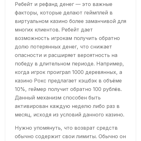
Ребейт и рефанд денег — это важные
факторы, которые делают геймплей в
виртуальном казино более заманчивой для
многих клиентов. Ребейт дает
возможность игрокам получить обратно
долю потерянных денег, что снижает
опасности и расширяет вероятность на
победу в длительном периоде. Например,
когда игрок проиграл 1000 деревянных, а
казино Рокс предлагает кэшбэк в объёме
10%, геймер получит обратно 100 рублёв.
Данный механизм способен быть
активирован каждую неделю либо раз в
месяц, исходя из условий данного казино.
Нужно упомянуть, что возврат средств
обычно содержит свои лимиты. Обычно он