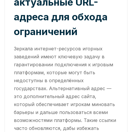
актуальные URL-
адреса для обхода
ограничений
Зеркала интернет-ресурсов игорных
заведений имеют ключевую задачу в
гарантировании подключения к игровым
платформам, которые могут быть
недоступны в определённых
государствах. Альтернативный адрес —
это дополнительный адрес сайта,
который обеспечивает игрокам миновать
барьеры и дальше пользоваться всеми
возможностями платформы. Такие ссылки
часто обновляются, дабы избежать