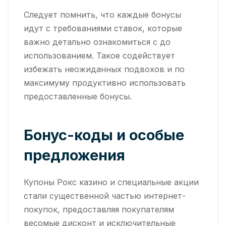
Следует помнить, что каждые бонусы
идут с требованиями ставок, которые
важно детально ознакомиться с до
использованием. Такое содействует
избежать неожиданных подвохов и по
максимуму продуктивно использовать
предоставленные бонусы.
Бонус-коды и особые
предложения
Купоны Рокс казино и специальные акции
стали существенной частью интернет-
покупок, предоставляя покупателям
весомые дисконт и исключительные