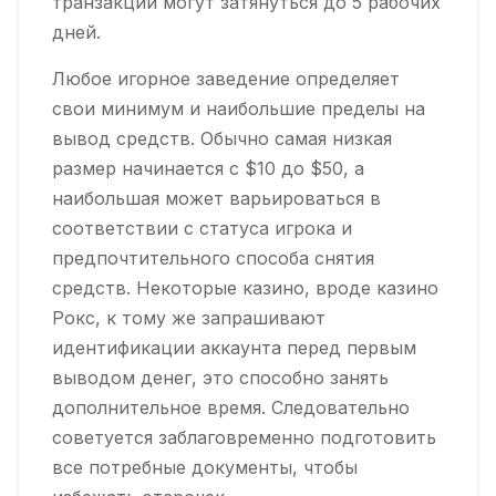
транзакции могут затянуться до 5 рабочих
дней.
Любое игорное заведение определяет
свои минимум и наибольшие пределы на
вывод средств. Обычно самая низкая
размер начинается с $10 до $50, а
наибольшая может варьироваться в
соответствии с статуса игрока и
предпочтительного способа снятия
средств. Некоторые казино, вроде казино
Рокс, к тому же запрашивают
идентификации аккаунта перед первым
выводом денег, это способно занять
дополнительное время. Следовательно
советуется заблаговременно подготовить
все потребные документы, чтобы