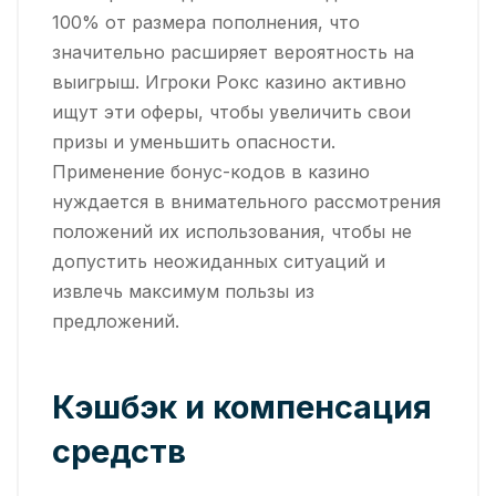
100% от размера пополнения, что
значительно расширяет вероятность на
выигрыш. Игроки Рокс казино активно
ищут эти оферы, чтобы увеличить свои
призы и уменьшить опасности.
Применение бонус-кодов в казино
нуждается в внимательного рассмотрения
положений их использования, чтобы не
допустить неожиданных ситуаций и
извлечь максимум пользы из
предложений.
Кэшбэк и компенсация
средств