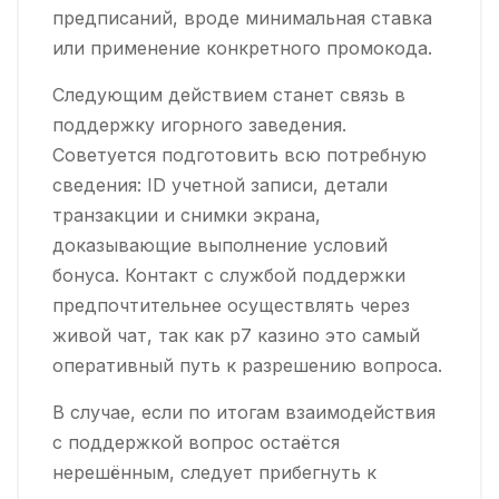
предписаний, вроде минимальная ставка
или применение конкретного промокода.
Следующим действием станет связь в
поддержку игорного заведения.
Советуется подготовить всю потребную
сведения: ID учетной записи, детали
транзакции и снимки экрана,
доказывающие выполнение условий
бонуса. Контакт с службой поддержки
предпочтительнее осуществлять через
живой чат, так как р7 казино это самый
оперативный путь к разрешению вопроса.
В случае, если по итогам взаимодействия
с поддержкой вопрос остаётся
нерешённым, следует прибегнуть к