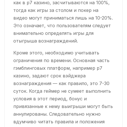
как в р7 казино, засчитываются на 100%,
тогда как игры за столом и покер на
видео могут приниматься лишь на 10-20%.
Это означает, что пользователям следует
внимательно определять игры для
отыгрыша вознаграждений.
Кроме этого, необходимо учитывать
ограничения по времени. Основная часть
гэмблинговых платформ, например р7
казино, задают срок вэйджера
вознаграждения — как правило, это 7-30
суток. Когда геймер не сумеет выполнить
условия в этот период, бонус и
привязанные к нему выигрыши могут быть
аннулированы. Следовательно нужно
вдумчиво читать правила и положения