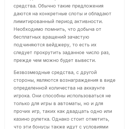
средства. Обычно такие предложения
даются на конкретные слоты и обладают
лимитированный период активности.
Необходимо помнить, что добыча от
бесплатных вращений зачастую
подчиняются вейджеру, то есть их
следует прокрутить заданное число раз,
прежде чем можно будет вывести.
Безвозмездные средства, с другой
стороны, являются вознаграждения в виде
определенной количества на аккаунте
игрока. Они способны использоваться не
только для игры в автоматы, но и для
прочих игр, таких как двадцать одно или
казино рулетка. Однако стоит отметить,
что эти бонусы также идут с условиями