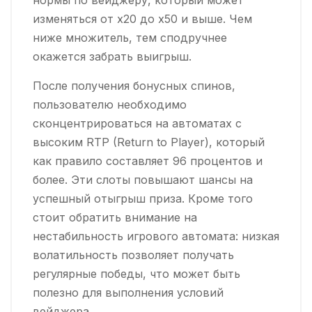
изменяться от x20 до x50 и выше. Чем
ниже множитель, тем сподручнее
окажется забрать выигрыш.
После получения бонусных спинов,
пользователю необходимо
сконцентрироваться на автоматах с
высоким RTP (Return to Player), который
как правило составляет 96 процентов и
более. Эти слоты повышают шансы на
успешный отыгрыш приза. Кроме того
стоит обратить внимание на
нестабильность игрового автомата: низкая
волатильность позволяет получать
регулярные победы, что может быть
полезно для выполнения условий
вейджера.