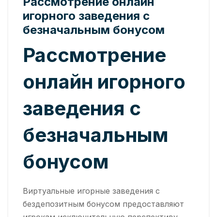
Рассмотрение онлайн
игорного заведения с
безначальным бонусом
Рассмотрение
онлайн игорного
заведения с
безначальным
бонусом
Виртуальные игорные заведения с
бездепозитным бонусом предоставляют