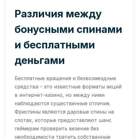
Различия между
бонусными спинами
и бесплатными
деньгами
Бесплатные вращения и безвозмездные
средства – это известные форматы акций
в интернет-казино, но между ними
наблюдаются существенные отличия.
Фриспины являются даровые спины на
слотах, которые предоставляют шанс
геймерам проверить везение без
необходимости тратить собственные