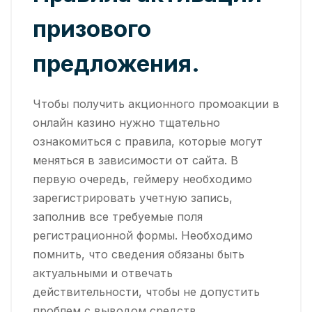
призового
предложения.
Чтобы получить акционного промоакции в
онлайн казино нужно тщательно
ознакомиться с правила, которые могут
меняться в зависимости от сайта. В
первую очередь, геймеру необходимо
зарегистрировать учетную запись,
заполнив все требуемые поля
регистрационной формы. Необходимо
помнить, что сведения обязаны быть
актуальными и отвечать
действительности, чтобы не допустить
проблем с выводом средств.