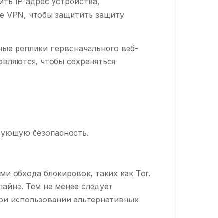
ть IP-адрес устройства,
е VPN, чтобы защитить защиту
ные реплики первоначального веб-
овляются, чтобы сохраняться
вующую безопасность.
и обхода блокировок, таких как Tor.
айне. Тем не менее следует
ри использовании альтернативных