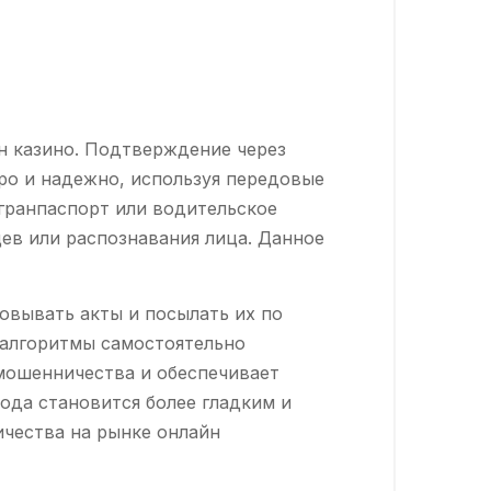
 казино. Подтверждение через
ро и надежно, используя передовые
агранпаспорт или водительское
ев или распознавания лица. Данное
овывать акты и посылать их по
алгоритмы самостоятельно
мошенничества и обеспечивает
хода становится более гладким и
ичества на рынке онлайн