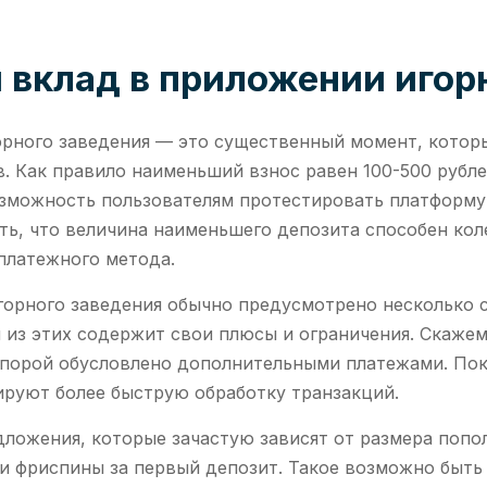
вклад в приложении игорн
рного заведения — это существенный момент, которы
. Как правило наименьший взнос равен 100-500 рубле
возможность пользователям протестировать платформ
ь, что величина наименьшего депозита способен кол
платежного метода.
горного заведения обычно предусмотрено несколько с
 из этих содержит свои плюсы и ограничения. Скаже
порой обусловлено дополнительными платежами. Пока 
руют более быструю обработку транзакций.
ложения, которые зачастую зависят от размера попо
и фриспины за первый депозит. Такое возможно быт