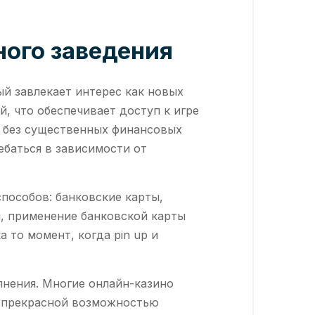
ого заведения
й завлекает интерес как новых
й, что обеспечивает доступ к игре
у без существенных финансовых
ебаться в зависимости от
пособов: банковские карты,
м, применение банковской карты
то момент, когда pin up и
лнения. Многие онлайн-казино
ь прекрасной возможностью