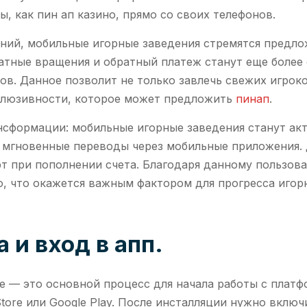
, как пин ап казино, прямо со своих телефонов.
ений, мобильные игорные заведения стремятся предл
латные вращения и обратный платеж станут еще боле
в. Данное позволит не только завлечь свежих игроко
клюзивности, которое может предложить
пинап
.
нсформации: мобильные игорные заведения станут ак
и мгновенные переводы через мобильные приложения.
т при пополнении счета. Благодаря данному пользов
, что окажется важным фактором для прогресса игор
 и вход в апп.
 — это основной процесс для начала работы с платф
Store или Google Play. После инсталляции нужно вклю