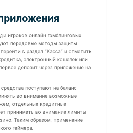
 приложения
еди игроков онлайн гэмблинговых
твуют передовые методы защиты
перейти в раздел “Касса” и отметить
кредитка, электронный кошелек или
первое депозит через приложение на
 средства поступают на баланс
принять во внимание возможные
ажем, отдельные кредитные
ует принимать во внимание лимиты
азино. Таким образом, применение
кого геймера.